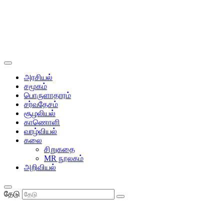
அரசியல்
சமூகம்
பொருளாதாரம்
சர்வதேசம்
சூழலியல்
காணொளி
வாழ்வியல்
கலை
சிறுகதை
MR நூலகம்
அறிவியல்
தேடு