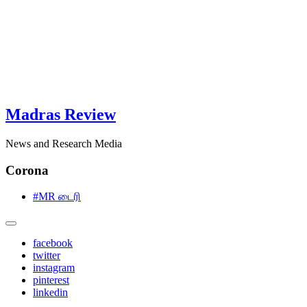
Madras Review
News and Research Media
Corona
#MR டைரி
facebook
twitter
instagram
pinterest
linkedin