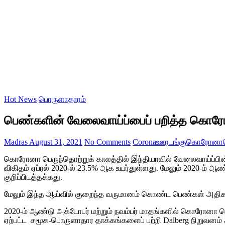
Hot News
பொருளாதாரம்
பெண்களின் வேலைவாய்ப்பைப் பறித்த கொர
Madras
August 31, 2021
No Comments
Corona
ஊரடங்கு
கொரோனா
கொரோனா பெருந்தொற்றுக் காலத்தில் இந்தியாவில் வேலைவாய்ப்பி
விகிதம் ஏப்ரல் 2020-ல் 23.5% ஆக உயர்துள்ளது. மேலும் 2020-ம
குறிப்பிடத்தக்கது.
மேலும் இந்த ஆய்வில் குறைந்த வருமானம் கொண்ட பெண்கள் அதிக
2020-ம் ஆண்டு அக்டோபர் மற்றும் நவம்பர் மாதங்களில் கொரோனா
ஏற்பட்ட சமூக-பொருளாதார தாக்கங்களைப் பற்றி Dalberg நிறுவனம் ஆ