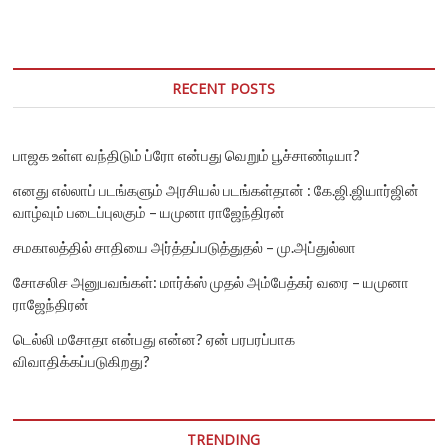
உரிமை
அமைப்புகள்;
ஐ.நா
மனித
உரிமை
RECENT POSTS
ஆணையர்
கருத்து
பாஜக உள்ள வந்திடும் ப்ரோ என்பது வெறும் பூச்சாண்டியா?
எனது எல்லாப் படங்களும் அரசியல் படங்கள்தான் : கே.ஜி.ஜியார்ஜின்
வாழ்வும் படைப்புலகும் – யமுனா ராஜேந்திரன்
சமகாலத்தில் சாதியை அர்த்தப்படுத்துதல் – மு.அப்துல்லா
சோசலிச அனுபவங்கள்: மார்க்ஸ் முதல் அம்பேத்கர் வரை – யமுனா
ராஜேந்திரன்
டெல்லி மசோதா என்பது என்ன? ஏன் பரபரப்பாக
விவாதிக்கப்படுகிறது?
TRENDING