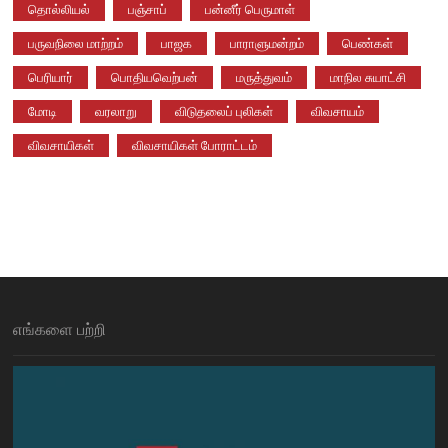
தொல்லியல்
பஞ்சாப்
பன்னீர் பெருமாள்
பருவநிலை மாற்றம்
பாஜக
பாராளுமன்றம்
பெண்கள்
பெரியார்
பொதியவெற்பன்
மருத்துவம்
மாநில சுயாட்சி
மோடி
வரலாறு
விடுதலைப் புலிகள்
விவசாயம்
விவசாயிகள்
விவசாயிகள் போராட்டம்
எங்களை பற்றி