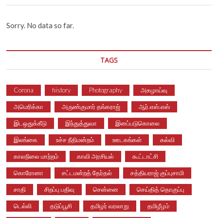
Sorry. No data so far.
TAGS
Corona
history
Photography
அகழாய்வு
அமெரிக்கா
அருண்குமார் தங்கராஜ்
ஆர்.எஸ்.எஸ்
இடஒதுக்கீடு
இந்துத்துவா
இனப்படுகொலை
இலங்கை
உச்ச நீதிமன்றம்
ஊடகங்கள்
கல்வி
காலநிலை மாற்றம்
காவி அரசியல்
கூட்டாட்சி
கொரோனா
சட்டமன்றத் தேர்தல்
சத்தியராஜ் குப்புசாமி
சாதி
சிறப்பு பதிவு
சென்னை
செய்தித் தொகுப்பு
டெல்லி
தடுப்பூசி
தமிழர் வரலாறு
தமிழீழம்