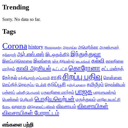
Trending
Sorry. No data so far.
Tags
Corona
history
அமெரிக்கா
அருண்குமார்
அகழாய்வு
Photography
இந்துத்துவா
ஆர்.எஸ்.எஸ்
இடஒதுக்கீடு
தங்கராஜ்
கல்வி
இலங்கை
இனப்படுகொலை
காலநிலை
உச்ச நீதிமன்றம்
ஊடகங்கள்
கொரோனா
காவி அரசியல்
சட்டமன்றத்
மாற்றம்
கூட்டாட்சி
சிறப்பு பதிவு
சாதி
தேர்தல்
சென்னை
சத்தியராஜ் குப்புசாமி
தடுப்பூசி
தமிழீழம்
செய்தித் தொகுப்பு
தொல்லியல்
டெல்லி
தமிழர் வரலாறு
பாஜக
பஞ்சாப்
பருவநிலை மாற்றம்
பாராளுமன்றம்
பன்னீர் பெருமாள்
பொதியவெற்பன்
மருத்துவம்
பெண்கள்
பெரியார்
மாநில சுயாட்சி
விவசாயிகள்
விவசாயம்
வரலாறு
மோடி
விடுதலைப் புலிகள்
விவசாயிகள் போராட்டம்
எங்களை பற்றி