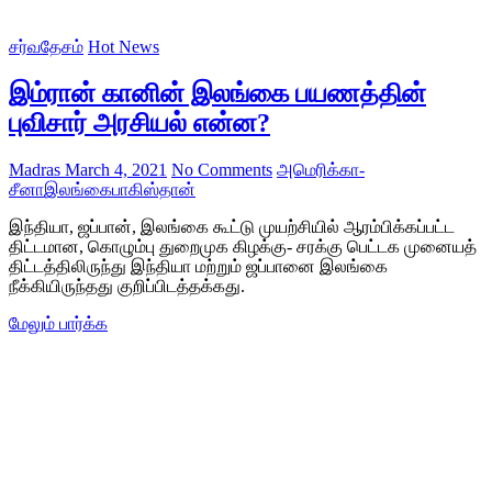
சர்வதேசம்
Hot News
இம்ரான் கானின் இலங்கை பயணத்தின்
புவிசார் அரசியல் என்ன?
Madras
March 4, 2021
No Comments
அமெரிக்கா-
சீனா
இலங்கை
பாகிஸ்தான்
இந்தியா, ஜப்பான், இலங்கை கூட்டு முயற்சியில் ஆரம்பிக்கப்பட்ட
திட்டமான, கொழும்பு துறைமுக கிழக்கு- சரக்கு பெட்டக முனையத்
திட்டத்திலிருந்து இந்தியா மற்றும் ஜப்பானை இலங்கை
நீக்கியிருந்தது குறிப்பிடத்தக்கது.
இம்ரான்
மேலும் பார்க்க
கானின்
இலங்கை
பயணத்தின்
புவிசார்
அரசியல்
என்ன?