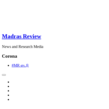
Madras Review
News and Research Media
Corona
#MR டைரி
facebook
twitter
instagram
pinterest
linkedin