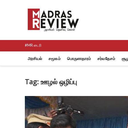
Skip
to
Madras R
content
NEWS AND RESEARCH MEDI
#MR டைரி
அரசியல்
சமூகம்
பொருளாதாரம்
சர்வதேசம்
சூழ
Tag:
ஊழல் ஒழிப்பு