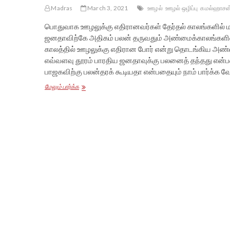
Madras
March 3, 2021
ஊழல்
ஊழல் ஒழிப்பு
கமல்ஹாசன
பொதுவாக ஊழலுக்கு எதிரானவர்கள் தேர்தல் காலங்களில் மட
ஜனதாவிற்கே அதிகம் பலன் தருவதும் அண்மைக்காலங்களில் 
காலத்தில் ஊழலுக்கு எதிரான போர் என்று தொடங்கிய அண்ண
எவ்வளவு தூரம் பாரதிய ஜனதாவுக்கு பலனைத் தந்தது என்பத
பாஜகவிற்கு பலன்தரக் கூடியதா என்பதையும் நாம் பார்க்க வே
கமல்ஹாசனால்
மேலும் பார்க்க
ஏன்
ஊழலை
ஒழிக்க
முடியாது?