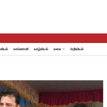
eview
A
லியல்
காணொளி
வாழ்வியல்
கலை
அறிவியல்