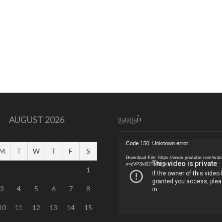
யூடியூப்
AUGUST 2026
Video
Code 150: Unknown error.
M
T
W
T
F
S
Player
Download File: https://www.youtube.com/wat
v=zVPSid02TbY&_=1
1
3
4
5
6
7
8
10
11
12
13
14
15