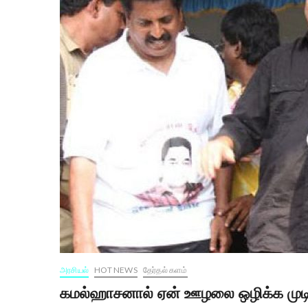
அரசியல்
HOT NEWS
தேர்தல் களம்
கமல்ஹாசனால் ஏன் ஊழலை ஒழிக்க முட