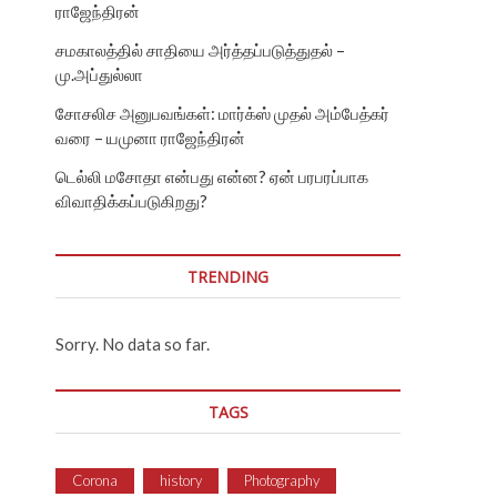
ராஜேந்திரன்
சமகாலத்தில் சாதியை அர்த்தப்படுத்துதல் –
மு.அப்துல்லா
சோசலிச அனுபவங்கள்: மார்க்ஸ் முதல் அம்பேத்கர்
வரை – யமுனா ராஜேந்திரன்
டெல்லி மசோதா என்பது என்ன? ஏன் பரபரப்பாக
விவாதிக்கப்படுகிறது?
TRENDING
Sorry. No data so far.
TAGS
Corona
history
Photography