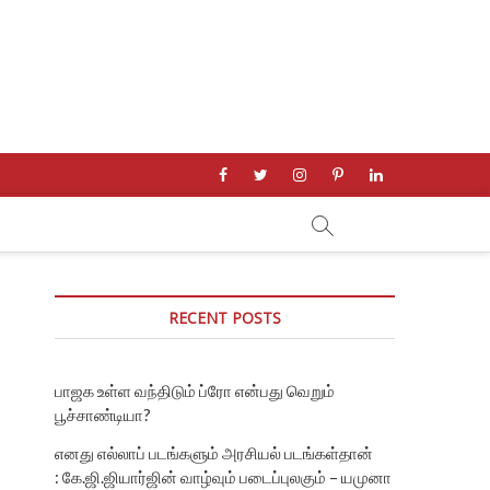
facebook
twitter
instagram
pinterest
linkedin
RECENT POSTS
பாஜக உள்ள வந்திடும் ப்ரோ என்பது வெறும்
பூச்சாண்டியா?
எனது எல்லாப் படங்களும் அரசியல் படங்கள்தான்
: கே.ஜி.ஜியார்ஜின் வாழ்வும் படைப்புலகும் – யமுனா