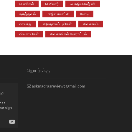
பெண்கள்
பெரியார்
பொதியவெற்பன்
மருத்துவம்
மாநில சுயாட்சி
மோடி
வரலாறு
விடுதலைப் புலிகள்
விவசாயம்
விவசாயிகள்
விவசாயிகள் போராட்டம்
தொடர்புக்கு
askmadrasreview@gmail.com
ch?