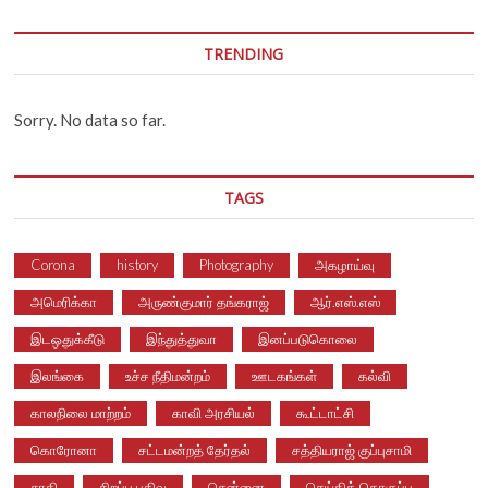
TRENDING
Sorry. No data so far.
TAGS
Corona
history
Photography
அகழாய்வு
அமெரிக்கா
அருண்குமார் தங்கராஜ்
ஆர்.எஸ்.எஸ்
இடஒதுக்கீடு
இந்துத்துவா
இனப்படுகொலை
இலங்கை
உச்ச நீதிமன்றம்
ஊடகங்கள்
கல்வி
காலநிலை மாற்றம்
காவி அரசியல்
கூட்டாட்சி
கொரோனா
சட்டமன்றத் தேர்தல்
சத்தியராஜ் குப்புசாமி
சாதி
சிறப்பு பதிவு
சென்னை
செய்தித் தொகுப்பு