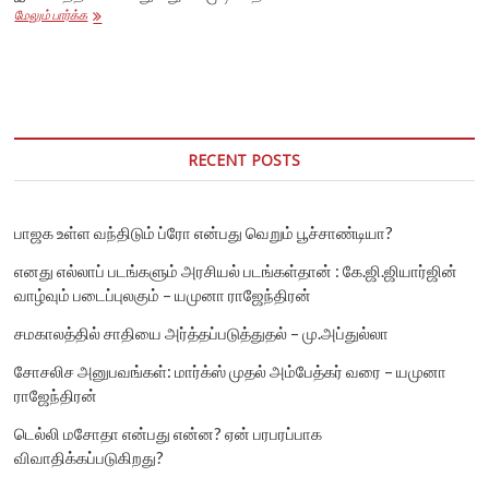
பொங்கலை
மேலும் பார்க்க
சங்கராந்தியாக
மாற்றும்
சதியை
திராவிட
இயக்கம்
முறியடித்த
வரலாறு
RECENT POSTS
பாஜக உள்ள வந்திடும் ப்ரோ என்பது வெறும் பூச்சாண்டியா?
எனது எல்லாப் படங்களும் அரசியல் படங்கள்தான் : கே.ஜி.ஜியார்ஜின்
வாழ்வும் படைப்புலகும் – யமுனா ராஜேந்திரன்
சமகாலத்தில் சாதியை அர்த்தப்படுத்துதல் – மு.அப்துல்லா
சோசலிச அனுபவங்கள்: மார்க்ஸ் முதல் அம்பேத்கர் வரை – யமுனா
ராஜேந்திரன்
டெல்லி மசோதா என்பது என்ன? ஏன் பரபரப்பாக
விவாதிக்கப்படுகிறது?