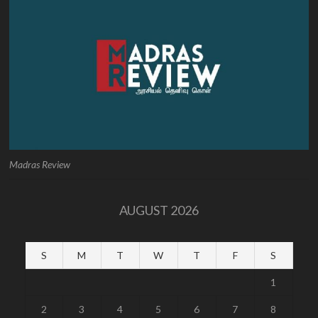
Madras Review
AUGUST 2026
S
M
T
W
T
F
S
1
2
3
4
5
6
7
8