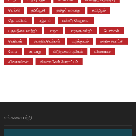
டெல்லி
தடுப்பூசி
தமிழர் வரலாறு
தமிழீழம்
தொல்லியல்
பஞ்சாப்
பன்னீர் பெருமாள்
பருவநிலை மாற்றம்
பாஜக
பாராளுமன்றம்
பெண்கள்
பெரியார்
பொதியவெற்பன்
மருத்துவம்
மாநில சுயாட்சி
மோடி
வரலாறு
விடுதலைப் புலிகள்
விவசாயம்
விவசாயிகள்
விவசாயிகள் போராட்டம்
எங்களை பற்றி