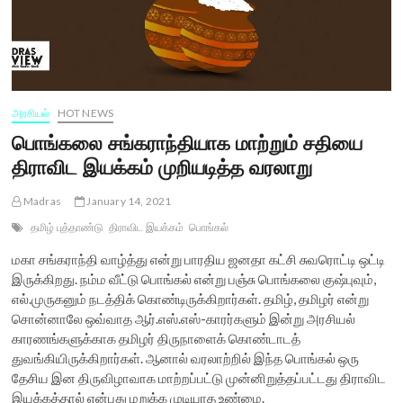
அரசியல்
HOT NEWS
பொங்கலை சங்கராந்தியாக மாற்றும் சதியை
திராவிட இயக்கம் முறியடித்த வரலாறு
Madras
January 14, 2021
தமிழ் புத்தாண்டு
திராவிட இயக்கம்
பொங்கல்
மகா சங்கராந்தி வாழ்த்து என்று பாரதிய ஜனதா கட்சி சுவரொட்டி ஒட்டி
இருக்கிறது. நம்ம வீட்டு பொங்கல் என்று பஞ்சு பொங்கலை குஷ்புவும்,
எல்.முருகனும் நடத்திக் கொண்டிருக்கிறார்கள். தமிழ், தமிழர் என்று
சொன்னாலே ஒவ்வாத ஆர்.எஸ்.எஸ்-காரர்களும் இன்று அரசியல்
காரணங்களுக்காக தமிழர் திருநாளைக் கொண்டாடத்
துவங்கியிருக்கிறார்கள். ஆனால் வரலாற்றில் இந்த பொங்கல் ஒரு
தேசிய இன திருவிழாவாக மாற்றப்பட்டு முன்னிறுத்தப்பட்டது திராவிட
இயக்கத்தால் என்பது மறுக்க முடியாத உண்மை.