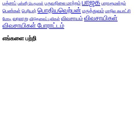
பாஜக
பஞ்சாப்
பருவநிலை மாற்றம்
பாராளுமன்றம்
பன்னீர் பெருமாள்
பொதியவெற்பன்
மருத்துவம்
பெண்கள்
பெரியார்
மாநில சுயாட்சி
விவசாயிகள்
விவசாயம்
வரலாறு
மோடி
விடுதலைப் புலிகள்
விவசாயிகள் போராட்டம்
எங்களை பற்றி