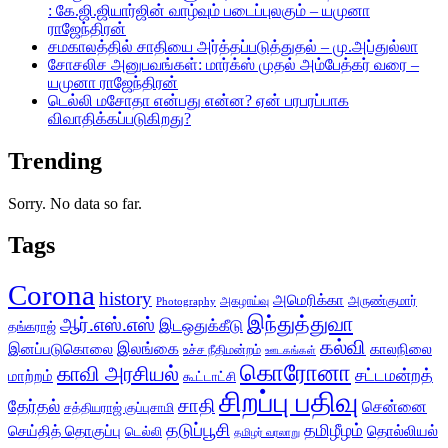
: கே.ஜி.ஜியார்ஜின் வாழ்வும் படைப்புலகும் – யமுனா
ராஜேந்திரன்
சமகாலத்தில் சாதியை அர்த்தப்படுத்துதல் – மு.அப்துல்லா
சோசலிச அனுபவங்கள்: மார்க்ஸ் முதல் அம்பேத்கர் வரை –
யமுனா ராஜேந்திரன்
டெல்லி மசோதா என்பது என்ன? ஏன் பரபரப்பாக
விவாதிக்கப்படுகிறது?
Trending
Sorry. No data so far.
Tags
Corona
history
அமெரிக்கா
அருண்குமார்
அகழாய்வு
Photography
இந்துத்துவா
ஆர்.எஸ்.எஸ்
இடஒதுக்கீடு
தங்கராஜ்
கல்வி
இலங்கை
இனப்படுகொலை
காலநிலை
உச்ச நீதிமன்றம்
ஊடகங்கள்
கொரோனா
காவி அரசியல்
சட்டமன்றத்
மாற்றம்
கூட்டாட்சி
சிறப்பு பதிவு
சாதி
தேர்தல்
சென்னை
சத்தியராஜ் குப்புசாமி
தடுப்பூசி
தமிழீழம்
செய்தித் தொகுப்பு
தொல்லியல்
டெல்லி
தமிழர் வரலாறு