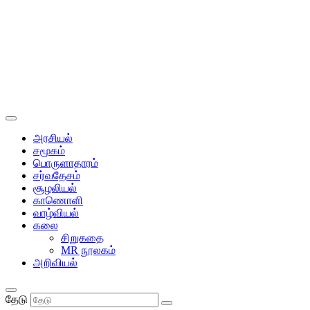
அரசியல்
சமூகம்
பொருளாதாரம்
சர்வதேசம்
சூழலியல்
காணொளி
வாழ்வியல்
கலை
சிறுகதை
MR நூலகம்
அறிவியல்
தேடு