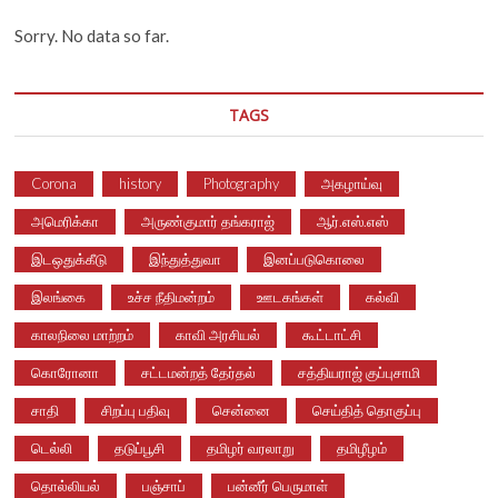
Sorry. No data so far.
TAGS
Corona
history
Photography
அகழாய்வு
அமெரிக்கா
அருண்குமார் தங்கராஜ்
ஆர்.எஸ்.எஸ்
இடஒதுக்கீடு
இந்துத்துவா
இனப்படுகொலை
இலங்கை
உச்ச நீதிமன்றம்
ஊடகங்கள்
கல்வி
காலநிலை மாற்றம்
காவி அரசியல்
கூட்டாட்சி
கொரோனா
சட்டமன்றத் தேர்தல்
சத்தியராஜ் குப்புசாமி
சாதி
சிறப்பு பதிவு
சென்னை
செய்தித் தொகுப்பு
டெல்லி
தடுப்பூசி
தமிழர் வரலாறு
தமிழீழம்
தொல்லியல்
பஞ்சாப்
பன்னீர் பெருமாள்