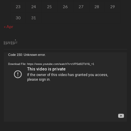
23
24
25
26
27
28
29
30
31
« Apr
யூடியூப்
Video
Code 150: Unknown error.
Player
Download File: https://www.youtube.com/watch?v=zVPSid02TbY&_=1