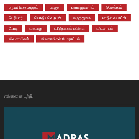
பருவநிலை மாற்றம்
பாஜக
பாராளுமன்றம்
பெண்கள்
பெரியார்
பொதியவெற்பன்
மருத்துவம்
மாநில சுயாட்சி
மோடி
வரலாறு
விடுதலைப் புலிகள்
விவசாயம்
விவசாயிகள்
விவசாயிகள் போராட்டம்
எங்களை பற்றி