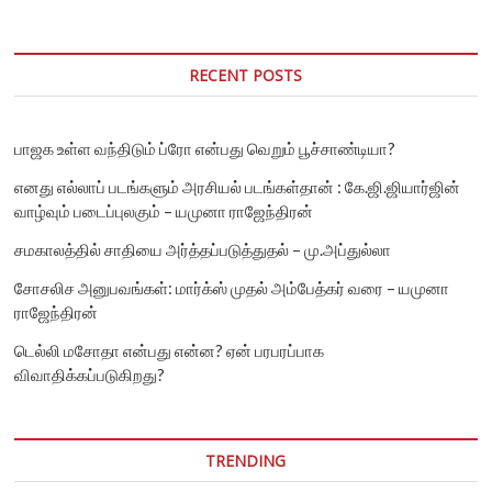
எதிர்த்து
நின்ற
சுவாமி
அக்னிவேஷ்
RECENT POSTS
மறைந்தார்
பாஜக உள்ள வந்திடும் ப்ரோ என்பது வெறும் பூச்சாண்டியா?
எனது எல்லாப் படங்களும் அரசியல் படங்கள்தான் : கே.ஜி.ஜியார்ஜின்
வாழ்வும் படைப்புலகும் – யமுனா ராஜேந்திரன்
சமகாலத்தில் சாதியை அர்த்தப்படுத்துதல் – மு.அப்துல்லா
சோசலிச அனுபவங்கள்: மார்க்ஸ் முதல் அம்பேத்கர் வரை – யமுனா
ராஜேந்திரன்
டெல்லி மசோதா என்பது என்ன? ஏன் பரபரப்பாக
விவாதிக்கப்படுகிறது?
TRENDING