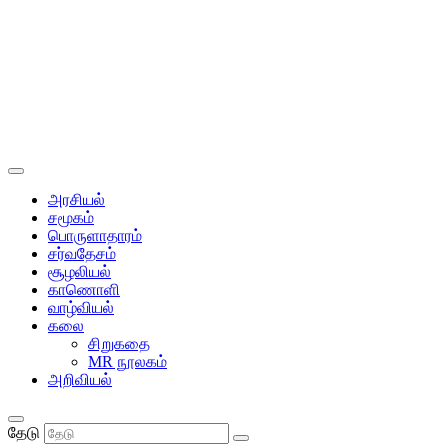
அரசியல்
சமூகம்
பொருளாதாரம்
சர்வதேசம்
சூழலியல்
காணொளி
வாழ்வியல்
கலை
சிறுகதை
MR நூலகம்
அறிவியல்
தேடு