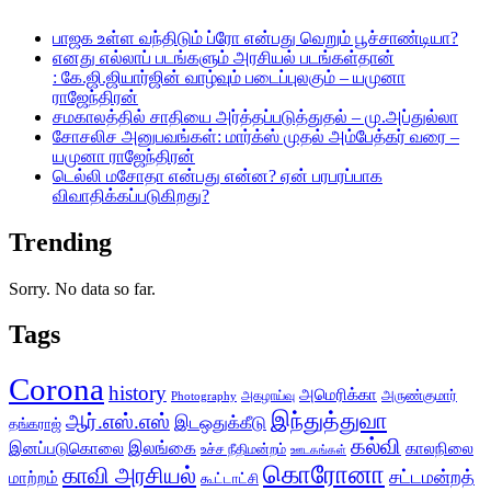
பாஜக உள்ள வந்திடும் ப்ரோ என்பது வெறும் பூச்சாண்டியா?
எனது எல்லாப் படங்களும் அரசியல் படங்கள்தான்
: கே.ஜி.ஜியார்ஜின் வாழ்வும் படைப்புலகும் – யமுனா
ராஜேந்திரன்
சமகாலத்தில் சாதியை அர்த்தப்படுத்துதல் – மு.அப்துல்லா
சோசலிச அனுபவங்கள்: மார்க்ஸ் முதல் அம்பேத்கர் வரை –
யமுனா ராஜேந்திரன்
டெல்லி மசோதா என்பது என்ன? ஏன் பரபரப்பாக
விவாதிக்கப்படுகிறது?
Trending
Sorry. No data so far.
Tags
Corona
history
அமெரிக்கா
அருண்குமார்
அகழாய்வு
Photography
இந்துத்துவா
ஆர்.எஸ்.எஸ்
இடஒதுக்கீடு
தங்கராஜ்
கல்வி
இலங்கை
இனப்படுகொலை
காலநிலை
உச்ச நீதிமன்றம்
ஊடகங்கள்
கொரோனா
காவி அரசியல்
சட்டமன்றத்
மாற்றம்
கூட்டாட்சி