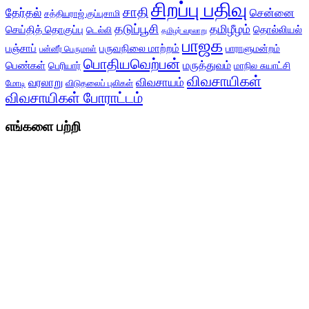
சிறப்பு பதிவு
சாதி
தேர்தல்
சென்னை
சத்தியராஜ் குப்புசாமி
தடுப்பூசி
தமிழீழம்
செய்தித் தொகுப்பு
தொல்லியல்
டெல்லி
தமிழர் வரலாறு
பாஜக
பஞ்சாப்
பருவநிலை மாற்றம்
பாராளுமன்றம்
பன்னீர் பெருமாள்
பொதியவெற்பன்
மருத்துவம்
பெண்கள்
பெரியார்
மாநில சுயாட்சி
விவசாயிகள்
விவசாயம்
வரலாறு
மோடி
விடுதலைப் புலிகள்
விவசாயிகள் போராட்டம்
எங்களை பற்றி