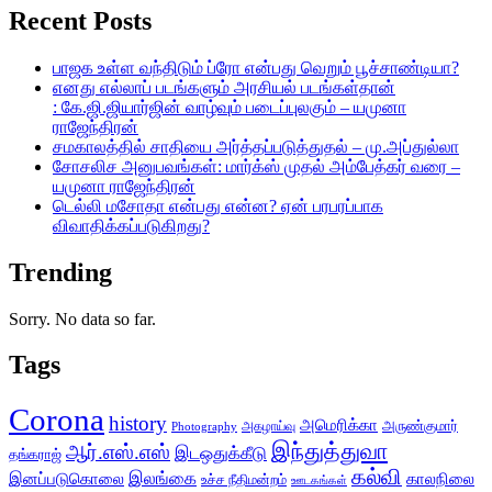
Recent Posts
பாஜக உள்ள வந்திடும் ப்ரோ என்பது வெறும் பூச்சாண்டியா?
எனது எல்லாப் படங்களும் அரசியல் படங்கள்தான்
: கே.ஜி.ஜியார்ஜின் வாழ்வும் படைப்புலகும் – யமுனா
ராஜேந்திரன்
சமகாலத்தில் சாதியை அர்த்தப்படுத்துதல் – மு.அப்துல்லா
சோசலிச அனுபவங்கள்: மார்க்ஸ் முதல் அம்பேத்கர் வரை –
யமுனா ராஜேந்திரன்
டெல்லி மசோதா என்பது என்ன? ஏன் பரபரப்பாக
விவாதிக்கப்படுகிறது?
Trending
Sorry. No data so far.
Tags
Corona
history
அமெரிக்கா
அருண்குமார்
அகழாய்வு
Photography
இந்துத்துவா
ஆர்.எஸ்.எஸ்
இடஒதுக்கீடு
தங்கராஜ்
கல்வி
இலங்கை
இனப்படுகொலை
காலநிலை
உச்ச நீதிமன்றம்
ஊடகங்கள்