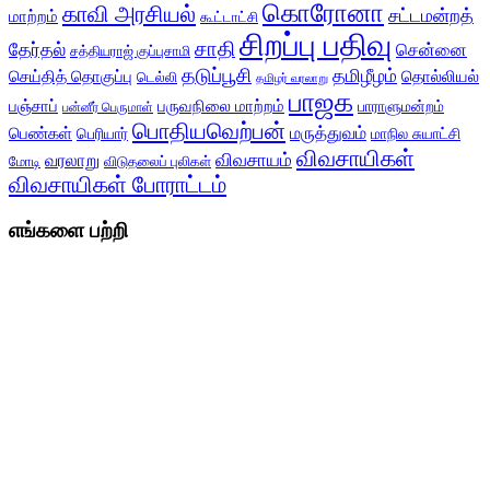
கொரோனா
காவி அரசியல்
சட்டமன்றத்
மாற்றம்
கூட்டாட்சி
சிறப்பு பதிவு
சாதி
தேர்தல்
சென்னை
சத்தியராஜ் குப்புசாமி
தடுப்பூசி
தமிழீழம்
செய்தித் தொகுப்பு
தொல்லியல்
டெல்லி
தமிழர் வரலாறு
பாஜக
பஞ்சாப்
பருவநிலை மாற்றம்
பாராளுமன்றம்
பன்னீர் பெருமாள்
பொதியவெற்பன்
மருத்துவம்
பெண்கள்
பெரியார்
மாநில சுயாட்சி
விவசாயிகள்
விவசாயம்
வரலாறு
மோடி
விடுதலைப் புலிகள்
விவசாயிகள் போராட்டம்
எங்களை பற்றி