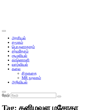
அரசியல்
சமூகம்
பொருளாதாரம்
சர்வதேசம்
சூழலியல்
காணொளி
வாழ்வியல்
கலை
சிறுகதை
MR நூலகம்
அறிவியல்
தேடு
Tag:
கனிமவள மசோதா