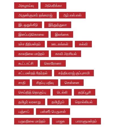
அகழாய்வு
அமெரிக்கா
அருண்குமார் தங்கராஜ்
ஆர்.எஸ்.எஸ்
இடஒதுக்கீடு
இந்துத்துவா
இனப்படுகொலை
இலங்கை
உச்ச நீதிமன்றம்
ஊடகங்கள்
கல்வி
காலநிலை மாற்றம்
காவி அரசியல்
கூட்டாட்சி
கொரோனா
சட்டமன்றத் தேர்தல்
சத்தியராஜ் குப்புசாமி
சாதி
சிறப்பு பதிவு
சென்னை
செய்தித் தொகுப்பு
டெல்லி
தடுப்பூசி
தமிழர் வரலாறு
தமிழீழம்
தொல்லியல்
பஞ்சாப்
பன்னீர் பெருமாள்
பருவநிலை மாற்றம்
பாஜக
பாராளுமன்றம்