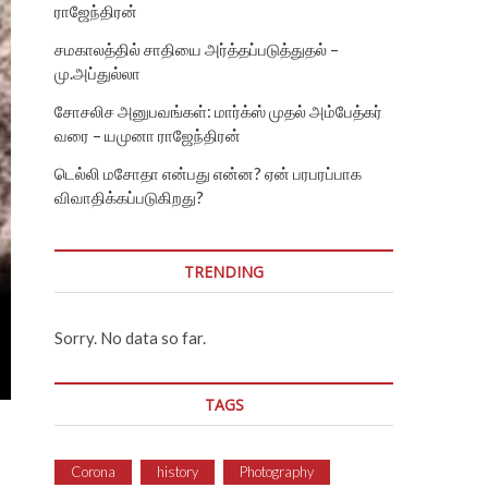
ராஜேந்திரன்
சமகாலத்தில் சாதியை அர்த்தப்படுத்துதல் –
மு.அப்துல்லா
சோசலிச அனுபவங்கள்: மார்க்ஸ் முதல் அம்பேத்கர்
வரை – யமுனா ராஜேந்திரன்
டெல்லி மசோதா என்பது என்ன? ஏன் பரபரப்பாக
விவாதிக்கப்படுகிறது?
TRENDING
Sorry. No data so far.
TAGS
Corona
history
Photography