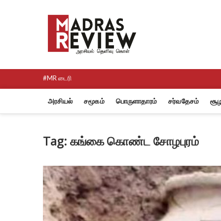
Skip
to
Madras R
content
NEWS AND RESEARCH MEDI
#MR டைரி
அரசியல்
சமூகம்
பொருளாதாரம்
சர்வதேசம்
சூழ
Tag:
கங்கை கொண்ட சோழபுரம்