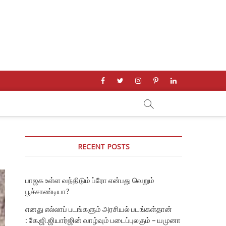
facebook
twitter
instagram
pinterest
linkedin
RECENT POSTS
பாஜக உள்ள வந்திடும் ப்ரோ என்பது வெறும்
பூச்சாண்டியா?
எனது எல்லாப் படங்களும் அரசியல் படங்கள்தான்
: கே.ஜி.ஜியார்ஜின் வாழ்வும் படைப்புலகும் – யமுனா