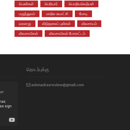
பெண்கள்
பெரியார்
பொதியவெற்பன்
மருத்துவம்
மாநில சுயாட்சி
மோடி
வரலாறு
விடுதலைப் புலிகள்
விவசாயம்
விவசாயிகள்
விவசாயிகள் போராட்டம்
தொடர்புக்கு
askmadrasreview@gmail.com
ch?