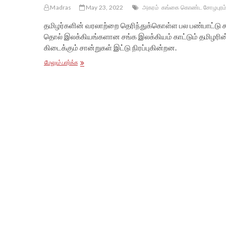
Madras
May 23, 2022
அகரம்
கங்கை கொண்ட சோழபுரம
தமிழர்களின் வரலாற்றை தெரிந்துக்கொள்ள பல பண்பாட்டு 
தொல் இலக்கியங்களான சங்க இலக்கியம் காட்டும் தமிழரின
கிடைக்கும் சான்றுகள் இட்டு நிரப்புகின்றன.
மயிலாடும்பாறை
மேலும் பார்க்க
ஆய்வுமுடிவுகளும்
சிந்துவெளி
நாகரிகமும்