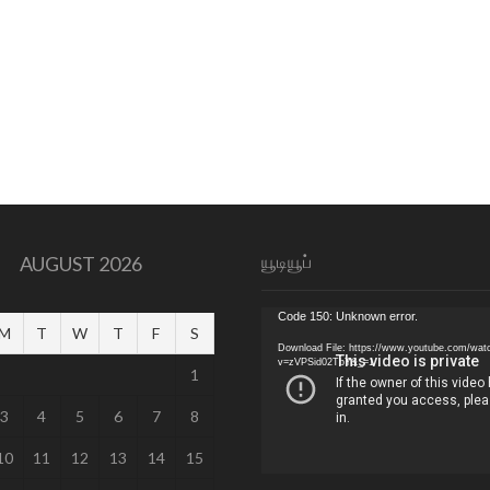
யூடியூப்
AUGUST 2026
Video
Code 150: Unknown error.
M
T
W
T
F
S
Player
Download File: https://www.youtube.com/wat
v=zVPSid02TbY&_=1
1
3
4
5
6
7
8
10
11
12
13
14
15