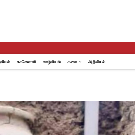
eview
A
லியல்
காணொளி
வாழ்வியல்
கலை
அறிவியல்