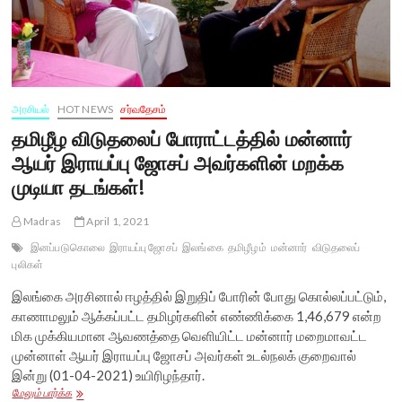
அரசியல்
HOT NEWS
சர்வதேசம்
தமிழீழ விடுதலைப் போராட்டத்தில் மன்னார்
ஆயர் இராயப்பு ஜோசப் அவர்களின் மறக்க
முடியா தடங்கள்!
Madras
April 1, 2021
இனப்படுகொலை
இராயப்பு ஜோசப்
இலங்கை
தமிழீழம்
மன்னார்
விடுதலைப்
புலிகள்
இலங்கை அரசினால் ஈழத்தில் இறுதிப் போரின் போது கொல்லப்பட்டும்,
காணாமலும் ஆக்கப்பட்ட தமிழர்களின் எண்ணிக்கை 1,46,679 என்ற
மிக முக்கியமான ஆவணத்தை வெளியிட்ட மன்னார் மறைமாவட்ட
முன்னாள் ஆயர் இராயப்பு ஜோசப் அவர்கள் உடல்நலக் குறைவால்
இன்று (01-04-2021) உயிரிழந்தார்.
தமிழீழ
மேலும் பார்க்க