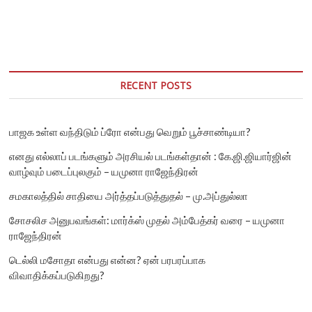
விடுதலைப்
போராட்டத்தில்
மன்னார்
ஆயர்
இராயப்பு
ஜோசப்
அவர்களின்
RECENT POSTS
மறக்க
முடியா
தடங்கள்!
பாஜக உள்ள வந்திடும் ப்ரோ என்பது வெறும் பூச்சாண்டியா?
எனது எல்லாப் படங்களும் அரசியல் படங்கள்தான் : கே.ஜி.ஜியார்ஜின்
வாழ்வும் படைப்புலகும் – யமுனா ராஜேந்திரன்
சமகாலத்தில் சாதியை அர்த்தப்படுத்துதல் – மு.அப்துல்லா
சோசலிச அனுபவங்கள்: மார்க்ஸ் முதல் அம்பேத்கர் வரை – யமுனா
ராஜேந்திரன்
டெல்லி மசோதா என்பது என்ன? ஏன் பரபரப்பாக
விவாதிக்கப்படுகிறது?