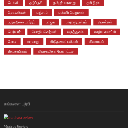
டெல்லி
தடுப்பூசி
தமிழர் வரலாறு
தமிழீழம்
தொல்லியல்
பஞ்சாப்
பன்னீர் பெருமாள்
பருவநிலை மாற்றம்
பாஜக
பாராளுமன்றம்
பெண்கள்
பெரியார்
பொதியவெற்பன்
மருத்துவம்
மாநில சுயாட்சி
மோடி
வரலாறு
விடுதலைப் புலிகள்
விவசாயம்
விவசாயிகள்
விவசாயிகள் போராட்டம்
எங்களை பற்றி
Madras Review