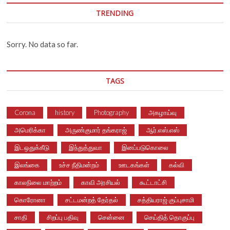
TRENDING
Sorry. No data so far.
TAGS
Corona
history
Photography
அகழாய்வு
அமெரிக்கா
அருண்குமார் தங்கராஜ்
ஆர்.எஸ்.எஸ்
இடஒதுக்கீடு
இந்துத்துவா
இனப்படுகொலை
இலங்கை
உச்ச நீதிமன்றம்
ஊடகங்கள்
கல்வி
காலநிலை மாற்றம்
காவி அரசியல்
கூட்டாட்சி
கொரோனா
சட்டமன்றத் தேர்தல்
சத்தியராஜ் குப்புசாமி
சாதி
சிறப்பு பதிவு
சென்னை
செய்தித் தொகுப்பு