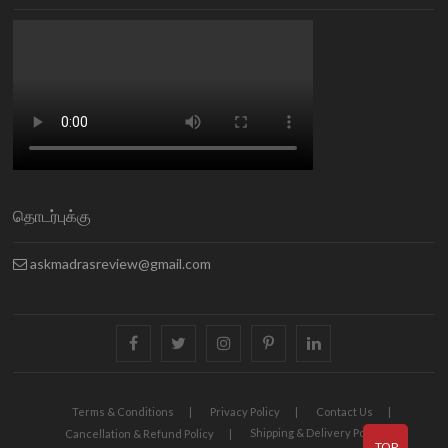
தொடர்புக்கு
askmadrasreview@gmail.com
facebook
twitter
instagram
pinterest
linkedin
Terms & Conditions
Privacy Policy
Contact Us
Shipping & Delivery Policy
Cancellation & Refund Policy
TOP