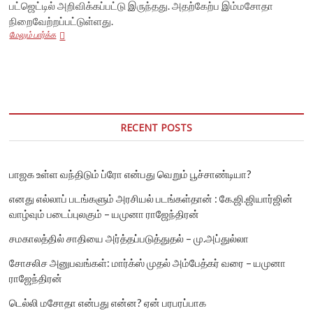
பட்ஜெட்டில் அறிவிக்கப்பட்டு இருந்தது. அதற்கேற்ப இம்மசோதா
நிறைவேற்றப்பட்டுள்ளது.
பொதுத்துறை
மேலும் பார்க்க
இன்சூரன்ஸ்
நிறுவனங்களை
தனியாருக்கு
விற்கும்
பாஜக
அரசு!
என்னவாகும்
RECENT POSTS
மக்களின்
மருத்துவப்
பாதுகாப்பு?
பாஜக உள்ள வந்திடும் ப்ரோ என்பது வெறும் பூச்சாண்டியா?
எனது எல்லாப் படங்களும் அரசியல் படங்கள்தான் : கே.ஜி.ஜியார்ஜின்
வாழ்வும் படைப்புலகும் – யமுனா ராஜேந்திரன்
சமகாலத்தில் சாதியை அர்த்தப்படுத்துதல் – மு.அப்துல்லா
சோசலிச அனுபவங்கள்: மார்க்ஸ் முதல் அம்பேத்கர் வரை – யமுனா
ராஜேந்திரன்
டெல்லி மசோதா என்பது என்ன? ஏன் பரபரப்பாக