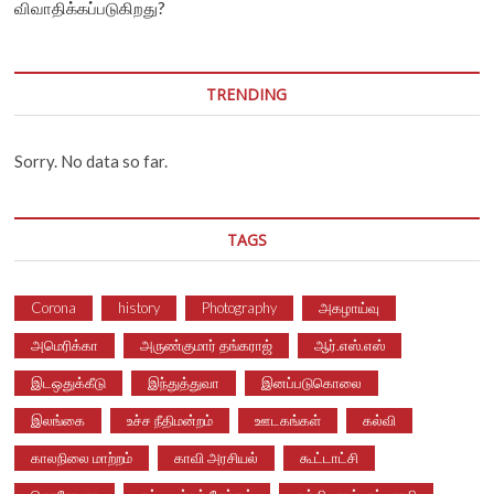
விவாதிக்கப்படுகிறது?
TRENDING
Sorry. No data so far.
TAGS
Corona
history
Photography
அகழாய்வு
அமெரிக்கா
அருண்குமார் தங்கராஜ்
ஆர்.எஸ்.எஸ்
இடஒதுக்கீடு
இந்துத்துவா
இனப்படுகொலை
இலங்கை
உச்ச நீதிமன்றம்
ஊடகங்கள்
கல்வி
காலநிலை மாற்றம்
காவி அரசியல்
கூட்டாட்சி