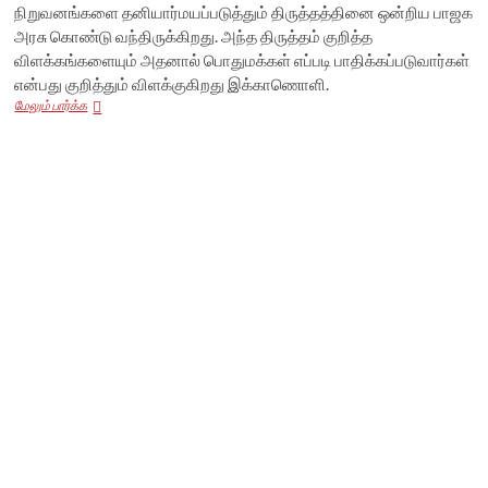
நிறுவனங்களை தனியார்மயப்படுத்தும் திருத்தத்தினை ஒன்றிய பாஜக
அரசு கொண்டு வந்திருக்கிறது. அந்த திருத்தம் குறித்த
விளக்கங்களையும் அதனால் பொதுமக்கள் எப்படி பாதிக்கப்படுவார்கள்
என்பது குறித்தும் விளக்குகிறது இக்காணொளி.
கார்ப்பரேட்டுகளுக்கு
மேலும் பார்க்க
2
லட்சம்
கோடி!
ஹெல்த்
இன்சூரன்ஸ்
இனி
காஸ்ட்லி