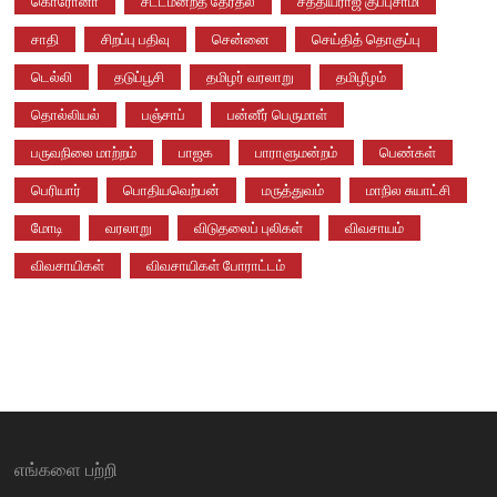
கொரோனா
சட்டமன்றத் தேர்தல்
சத்தியராஜ் குப்புசாமி
சாதி
சிறப்பு பதிவு
சென்னை
செய்தித் தொகுப்பு
டெல்லி
தடுப்பூசி
தமிழர் வரலாறு
தமிழீழம்
தொல்லியல்
பஞ்சாப்
பன்னீர் பெருமாள்
பருவநிலை மாற்றம்
பாஜக
பாராளுமன்றம்
பெண்கள்
பெரியார்
பொதியவெற்பன்
மருத்துவம்
மாநில சுயாட்சி
மோடி
வரலாறு
விடுதலைப் புலிகள்
விவசாயம்
விவசாயிகள்
விவசாயிகள் போராட்டம்
எங்களை பற்றி