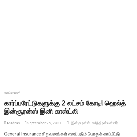
காணொளி
கார்ப்பரேட்டுகளுக்கு 2 லட்சம் கோடி! ஹெல்த்
இன்சூரன்ஸ் இனி காஸ்ட்லி
Madras
September 29, 2021
இன்சூரன்ஸ்
சுசீந்திரன் பன்னீர்
General Insurance நிறுவனங்கள் எனப்படும் பொதுக் காப்பீட்டு