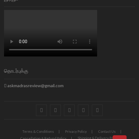
தொடர்புக்கு
askmadrasreview@gmail.com
facebook
twitter
instagram
pinterest
linkedin
Terms & Conditions
Privacy Policy
Contact Us
Shipping & Delivery Policy
Cancellation & Refund Policy