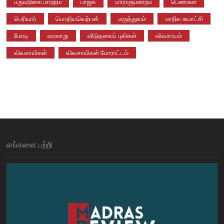
பருவநிலை மாற்றம்
பாஜக
பாராளுமன்றம்
பெண்கள்
பெரியார்
பொதியவெற்பன்
மருத்துவம்
மாநில சுயாட்சி
மோடி
வரலாறு
விடுதலைப் புலிகள்
விவசாயம்
விவசாயிகள்
விவசாயிகள் போராட்டம்
எங்களை பற்றி