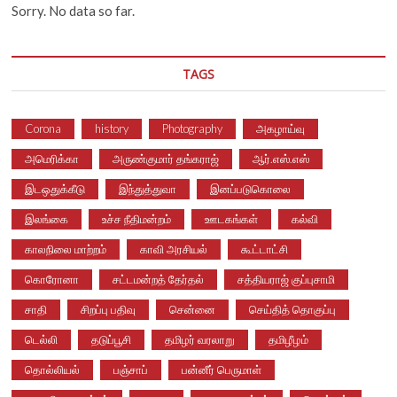
Sorry. No data so far.
TAGS
Corona
history
Photography
அகழாய்வு
அமெரிக்கா
அருண்குமார் தங்கராஜ்
ஆர்.எஸ்.எஸ்
இடஒதுக்கீடு
இந்துத்துவா
இனப்படுகொலை
இலங்கை
உச்ச நீதிமன்றம்
ஊடகங்கள்
கல்வி
காலநிலை மாற்றம்
காவி அரசியல்
கூட்டாட்சி
கொரோனா
சட்டமன்றத் தேர்தல்
சத்தியராஜ் குப்புசாமி
சாதி
சிறப்பு பதிவு
சென்னை
செய்தித் தொகுப்பு
டெல்லி
தடுப்பூசி
தமிழர் வரலாறு
தமிழீழம்
தொல்லியல்
பஞ்சாப்
பன்னீர் பெருமாள்