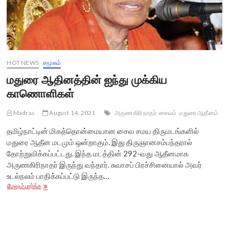
HOT NEWS
சமூகம்
மதுரை ஆதினத்தின் ஐந்து முக்கிய
காணொளிகள்
Madras
August 14, 2021
அருணகிரி நாதர்
சைவம்
மதுரை ஆதீனம்
தமிழ்நாட்டின் மிகத்தொன்மையான சைவ சமய திருமடங்களில்
மதுரை ஆதீன மடமும் ஒன்றாகும். இது திருஞானசம்பந்தரால்
தோற்றுவிக்கப்பட்டது. இந்த மடத்தின் 292-வது ஆதீனமாக
அருணகிரிநாதர் இருந்து வந்தார். சுவாசப் பிரச்சினையால் அவர்
உடல்நலம் பாதிக்கப்பட்டு இருந்த…
மதுரை
மேலும் பார்க்க
ஆதினத்தின்
ஐந்து
முக்கிய
காணொளிகள்