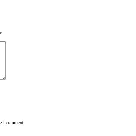
*
me I comment.