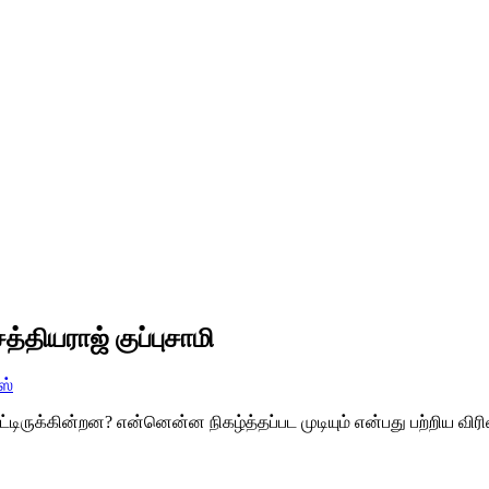
தியராஜ் குப்புசாமி
ஸ்
ிருக்கின்றன? என்னென்ன நிகழ்த்தப்பட முடியும் என்பது பற்றிய வி