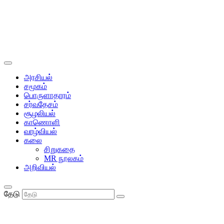
அரசியல்
சமூகம்
பொருளாதாரம்
சர்வதேசம்
சூழலியல்
காணொளி
வாழ்வியல்
கலை
சிறுகதை
MR நூலகம்
அறிவியல்
தேடு