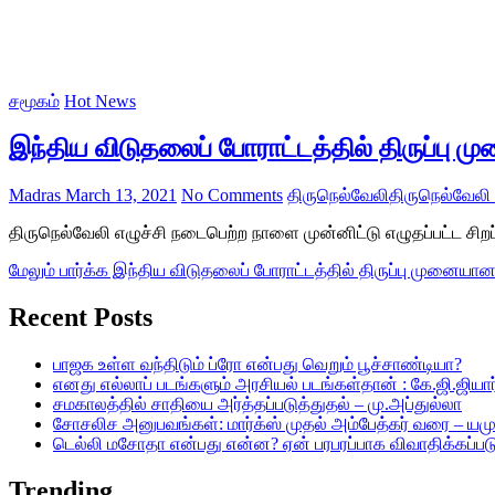
சமூகம்
Hot News
இந்திய விடுதலைப் போராட்டத்தில் திருப்பு 
Madras
March 13, 2021
No Comments
திருநெல்வேலி
திருநெல்வேலி 
திருநெல்வேலி எழுச்சி நடைபெற்ற நாளை முன்னிட்டு எழுதப்பட்ட சிறப்ப
மேலும் பார்க்க
இந்திய விடுதலைப் போராட்டத்தில் திருப்பு முனையான
Recent Posts
பாஜக உள்ள வந்திடும் ப்ரோ என்பது வெறும் பூச்சாண்டியா?
எனது எல்லாப் படங்களும் அரசியல் படங்கள்தான் : கே.ஜி.ஜியார்
சமகாலத்தில் சாதியை அர்த்தப்படுத்துதல் – மு.அப்துல்லா
சோசலிச அனுபவங்கள்: மார்க்ஸ் முதல் அம்பேத்கர் வரை – யம
டெல்லி மசோதா என்பது என்ன? ஏன் பரபரப்பாக விவாதிக்கப்பட
Trending