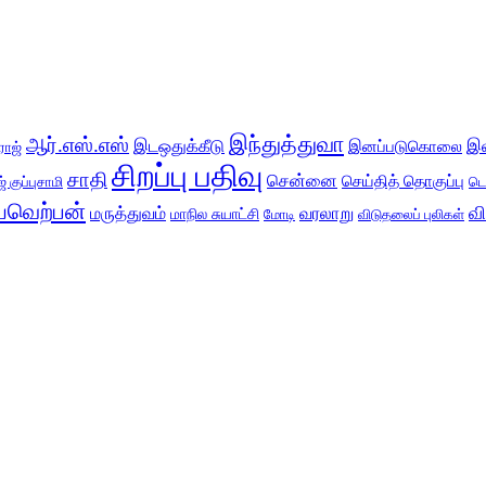
இந்துத்துவா
ஆர்.எஸ்.எஸ்
இடஒதுக்கீடு
இ
இனப்படுகொலை
ராஜ்
சிறப்பு பதிவு
சாதி
சென்னை
செய்தித் தொகுப்பு
் குப்புசாமி
டெ
வெற்பன்
வ
மருத்துவம்
வரலாறு
மாநில சுயாட்சி
மோடி
விடுதலைப் புலிகள்