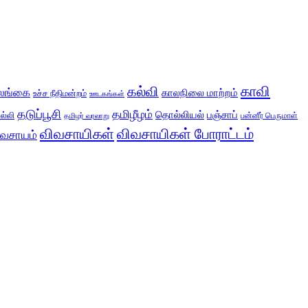
காவி
கல்வி
லங்கை
காலநிலை மாற்றம்
உச்ச நீதிமன்றம்
ஊடகங்கள்
தடுப்பூசி
தமிழீழம்
தொல்லியல்
பஞ்சாப்
ல்லி
பன்னீர் பெருமாள்
தமிழர் வரலாறு
விவசாயிகள்
விவசாயிகள் போராட்டம்
ிவசாயம்