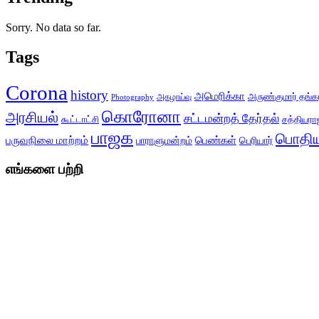
Sorry. No data so far.
Tags
Corona
history
அமெரிக்கா
அருண்குமார் தங்க
அகழாய்வு
Photography
கொரோனா
அரசியல்
சட்டமன்றத் தேர்தல்
சத்தியராஜ
கூட்டாட்சி
பாஜக
பொதிய
பருவநிலை மாற்றம்
பெண்கள்
பெரியார்
பாராளுமன்றம்
எங்களை பற்றி