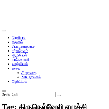
அரசியல்
சமூகம்
பொருளாதாரம்
சர்வதேசம்
சூழலியல்
காணொளி
வாழ்வியல்
கலை
சிறுகதை
MR நூலகம்
அறிவியல்
தேடு
Tag:
திருநெல்வேலி எழுச்சி