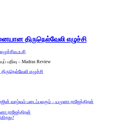
முனையான திருநெல்வேலி எழுச்சி
எழுச்சி
வ.உ.சி
ுப் பதிவு – Madras Review
 திருநெல்வேலி எழுச்சி
ஜின் வாழ்வும் படைப்புலகும் – யமுனா ராஜேந்திரன்
ுனா ராஜேந்திரன்
ுகிறது?