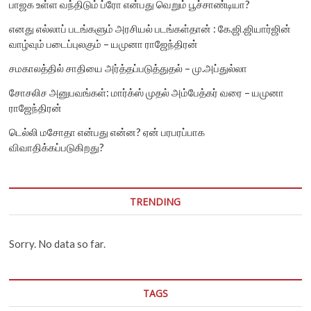
பாஜக உள்ள வந்திடும் ப்ரோ என்பது வெறும் பூச்சாண்டியா?
எனது எல்லாப் படங்களும் அரசியல் படங்கள்தான் : கே.ஜி.ஜியார்ஜின்
வாழ்வும் படைப்புலகும் – யமுனா ராஜேந்திரன்
சமகாலத்தில் சாதியை அர்த்தப்படுத்துதல் – மு.அப்துல்லா
சோசலிச அனுபவங்கள்: மார்க்ஸ் முதல் அம்பேத்கர் வரை – யமுனா
ராஜேந்திரன்
டெல்லி மசோதா என்பது என்ன? ஏன் பரபரப்பாக
விவாதிக்கப்படுகிறது?
TRENDING
Sorry. No data so far.
TAGS