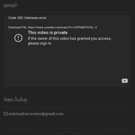
யூடியூப்
Video
Code 150: Unknown error.
Player
Download File: https://www.youtube.com/watch?v=zVPSid02TbY&_=1
தொடர்புக்கு
askmadrasreview@gmail.com