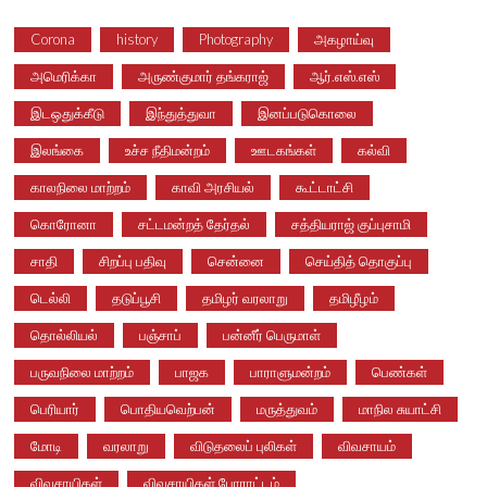
Corona
history
Photography
அகழாய்வு
அமெரிக்கா
அருண்குமார் தங்கராஜ்
ஆர்.எஸ்.எஸ்
இடஒதுக்கீடு
இந்துத்துவா
இனப்படுகொலை
இலங்கை
உச்ச நீதிமன்றம்
ஊடகங்கள்
கல்வி
காலநிலை மாற்றம்
காவி அரசியல்
கூட்டாட்சி
கொரோனா
சட்டமன்றத் தேர்தல்
சத்தியராஜ் குப்புசாமி
சாதி
சிறப்பு பதிவு
சென்னை
செய்தித் தொகுப்பு
டெல்லி
தடுப்பூசி
தமிழர் வரலாறு
தமிழீழம்
தொல்லியல்
பஞ்சாப்
பன்னீர் பெருமாள்
பருவநிலை மாற்றம்
பாஜக
பாராளுமன்றம்
பெண்கள்
பெரியார்
பொதியவெற்பன்
மருத்துவம்
மாநில சுயாட்சி
மோடி
வரலாறு
விடுதலைப் புலிகள்
விவசாயம்
விவசாயிகள்
விவசாயிகள் போராட்டம்