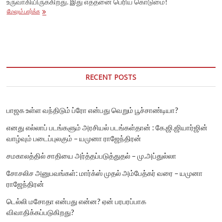
உருவாகியிருக்கிறது. இது எத்தனை பெரிய கொடுமை!
நான்
மேலும் பார்க்க
மருத்துவராகி,
அப்பா
நீட்
கோச்சிங்கிற்காக
வாங்கிய
கடனை
அடைக்க
RECENT POSTS
வேண்டும்!
அவமானப்பட்டு
நிற்கிறோம்
நாம்!
பாஜக உள்ள வந்திடும் ப்ரோ என்பது வெறும் பூச்சாண்டியா?
எனது எல்லாப் படங்களும் அரசியல் படங்கள்தான் : கே.ஜி.ஜியார்ஜின்
வாழ்வும் படைப்புலகும் – யமுனா ராஜேந்திரன்
சமகாலத்தில் சாதியை அர்த்தப்படுத்துதல் – மு.அப்துல்லா
சோசலிச அனுபவங்கள்: மார்க்ஸ் முதல் அம்பேத்கர் வரை – யமுனா
ராஜேந்திரன்
டெல்லி மசோதா என்பது என்ன? ஏன் பரபரப்பாக
விவாதிக்கப்படுகிறது?