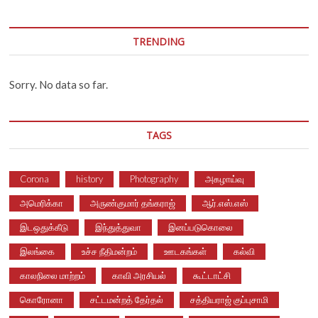
TRENDING
Sorry. No data so far.
TAGS
Corona
history
Photography
அகழாய்வு
அமெரிக்கா
அருண்குமார் தங்கராஜ்
ஆர்.எஸ்.எஸ்
இடஒதுக்கீடு
இந்துத்துவா
இனப்படுகொலை
இலங்கை
உச்ச நீதிமன்றம்
ஊடகங்கள்
கல்வி
காலநிலை மாற்றம்
காவி அரசியல்
கூட்டாட்சி
கொரோனா
சட்டமன்றத் தேர்தல்
சத்தியராஜ் குப்புசாமி