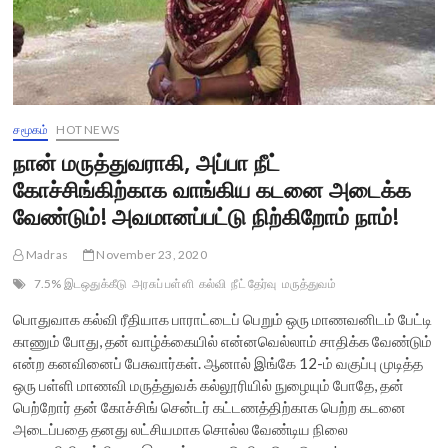
சமூகம்
HOT NEWS
நான் மருத்துவராகி, அப்பா நீட்
கோச்சிங்கிற்காக வாங்கிய கடனை அடைக்க
வேண்டும்! அவமானப்பட்டு நிற்கிறோம் நாம்!
Madras
November 23, 2020
7.5% இடஒதுக்கீடு
அரசுப் பள்ளி
கல்வி
நீட் தேர்வு
மருத்துவம்
பொதுவாக கல்வி ரீதியாக பாராட்டைப் பெறும் ஒரு மாணவனிடம் பேட்டி
காணும் போது, தன் வாழ்க்கையில் என்னவெல்லாம் சாதிக்க வேண்டும்
என்ற கனவினைப் பேசுவார்கள். ஆனால் இங்கே 12-ம் வகுப்பு முடித்த
ஒரு பள்ளி மாணவி மருத்துவக் கல்லூரியில் நுழையும் போதே, தன்
பெற்றோர் தன் கோச்சிங் சென்டர் கட்டணத்திற்காக பெற்ற கடனை
அடைப்பதை தனது லட்சியமாக சொல்ல வேண்டிய நிலை