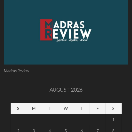
Madras Review
AUGUST 2026
S
M
T
W
T
F
S
1
2
3
4
5
6
7
8