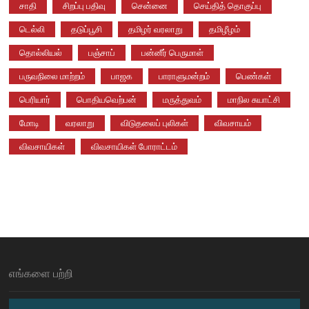
சாதி
சிறப்பு பதிவு
சென்னை
செய்தித் தொகுப்பு
டெல்லி
தடுப்பூசி
தமிழர் வரலாறு
தமிழீழம்
தொல்லியல்
பஞ்சாப்
பன்னீர் பெருமாள்
பருவநிலை மாற்றம்
பாஜக
பாராளுமன்றம்
பெண்கள்
பெரியார்
பொதியவெற்பன்
மருத்துவம்
மாநில சுயாட்சி
மோடி
வரலாறு
விடுதலைப் புலிகள்
விவசாயம்
விவசாயிகள்
விவசாயிகள் போராட்டம்
எங்களை பற்றி