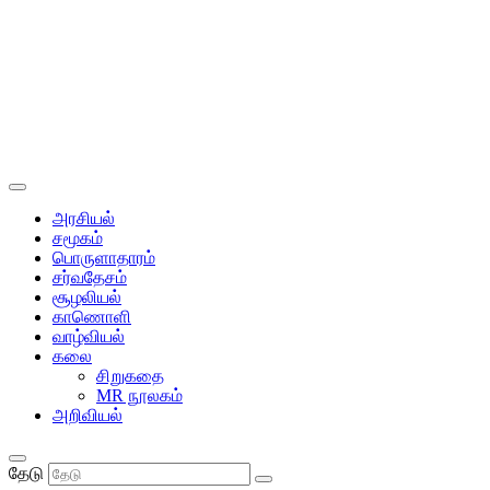
அரசியல்
சமூகம்
பொருளாதாரம்
சர்வதேசம்
சூழலியல்
காணொளி
வாழ்வியல்
கலை
சிறுகதை
MR நூலகம்
அறிவியல்
தேடு