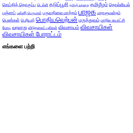
தடுப்பூசி
தமிழீழம்
செய்தித் தொகுப்பு
தொல்லியல்
டெல்லி
தமிழர் வரலாறு
பாஜக
பஞ்சாப்
பருவநிலை மாற்றம்
பாராளுமன்றம்
பன்னீர் பெருமாள்
பொதியவெற்பன்
மருத்துவம்
பெண்கள்
பெரியார்
மாநில சுயாட்சி
விவசாயிகள்
விவசாயம்
வரலாறு
மோடி
விடுதலைப் புலிகள்
விவசாயிகள் போராட்டம்
எங்களை பற்றி