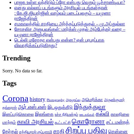
பாஜக உள்ள வந்திடும் ப்ரோ என்பது வெறும் பூச்சாண்டியா?
எனது எல்லாப் படங்களும் அரசியல் படங்கள்தான்
: கே.ஜி.ஜியார்ஜின் வாழ்வும் படைப்புலகும் – யமுனா
ராஜேந்திரன்
சமகாலத்தில் சாதியை அர்த்தப்படுத்துதல் – மு.அப்துல்லா
சோசலிச அனுபவங்கள்: மார்க்ஸ் முதல் அம்பேத்கர் வரை –
யமுனா ராஜேந்திரன்
டெல்லி மசோதா என்பது என்ன? ஏன் பரபரப்பாக
விவாதிக்கப்படுகிறது?
Trending
Sorry. No data so far.
Tags
Corona
history
அமெரிக்கா
அருண்குமார்
அகழாய்வு
Photography
இந்துத்துவா
ஆர்.எஸ்.எஸ்
இடஒதுக்கீடு
தங்கராஜ்
கல்வி
இலங்கை
இனப்படுகொலை
காலநிலை
உச்ச நீதிமன்றம்
ஊடகங்கள்
கொரோனா
காவி அரசியல்
சட்டமன்றத்
மாற்றம்
கூட்டாட்சி
சிறப்பு பதிவு
சாதி
தேர்தல்
சென்னை
சத்தியராஜ் குப்புசாமி