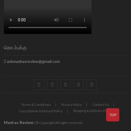
தொடர்புக்கு
askmadrasreview@gmail.com
facebook
twitter
instagram
pinterest
linkedin
Terms & Conditions
Privacy Policy
Contact Us
Shipping & Delivery Policy
Cancellation & Refund Policy
TOP
Madras Review
| © Copyright All right reserved