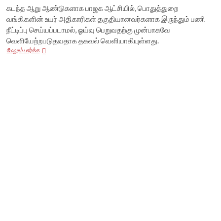
கடந்த ஆறு ஆண்டுகளாக பாஜக ஆட்சியில், பொதுத்துறை
வங்கிகளின் உயர் அதிகாரிகள் தகுதியானவர்களாக இருந்தும் பணி
நீட்டிப்பு செய்யப்படாமல், ஓய்வு பெறுவதற்கு முன்பாகவே
வெளியேற்றபடுதவதாக தகவல் வெளியாகியுள்ளது.
பொதுத்துறை
மேலும் பார்க்க
வங்கிகளில்
பணிக்காலம்
முடிவதற்கு
முன்பே
வெளியேற்றப்படும்
உயர்
அதிகாரிகள்;
என்ன
செய்கிறது
மோடி
அரசு?