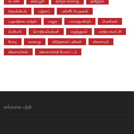
டெல்லி
தடுப்பூசி
தமிழர் வரலாறு
தமிழீழம்
தொல்லியல்
பஞ்சாப்
பன்னீர் பெருமாள்
பருவநிலை மாற்றம்
பாஜக
பாராளுமன்றம்
பெண்கள்
பெரியார்
பொதியவெற்பன்
மருத்துவம்
மாநில சுயாட்சி
மோடி
வரலாறு
விடுதலைப் புலிகள்
விவசாயம்
விவசாயிகள்
விவசாயிகள் போராட்டம்
எங்களை பற்றி