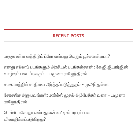
விலாஸ்
வங்கியில்
அடுத்து
நடக்கப்
போவது
என்ன?
RECENT POSTS
பாஜக உள்ள வந்திடும் ப்ரோ என்பது வெறும் பூச்சாண்டியா?
எனது எல்லாப் படங்களும் அரசியல் படங்கள்தான் : கே.ஜி.ஜியார்ஜின்
வாழ்வும் படைப்புலகும் – யமுனா ராஜேந்திரன்
சமகாலத்தில் சாதியை அர்த்தப்படுத்துதல் – மு.அப்துல்லா
சோசலிச அனுபவங்கள்: மார்க்ஸ் முதல் அம்பேத்கர் வரை – யமுனா
ராஜேந்திரன்
டெல்லி மசோதா என்பது என்ன? ஏன் பரபரப்பாக
விவாதிக்கப்படுகிறது?