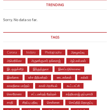
TRENDING
Sorry. No data so far.
TAGS
Corona
history
Photography
அகழாய்வு
அமெரிக்கா
அருண்குமார் தங்கராஜ்
ஆர்.எஸ்.எஸ்
இடஒதுக்கீடு
இந்துத்துவா
இனப்படுகொலை
இலங்கை
உச்ச நீதிமன்றம்
ஊடகங்கள்
கல்வி
காலநிலை மாற்றம்
காவி அரசியல்
கூட்டாட்சி
கொரோனா
சட்டமன்றத் தேர்தல்
சத்தியராஜ் குப்புசாமி
சாதி
சிறப்பு பதிவு
சென்னை
செய்தித் தொகுப்பு