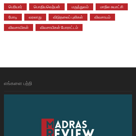
பெரியார்
பொதியவெற்பன்
மருத்துவம்
மாநில சுயாட்சி
மோடி
வரலாறு
விடுதலைப் புலிகள்
விவசாயம்
விவசாயிகள்
விவசாயிகள் போராட்டம்
எங்களை பற்றி