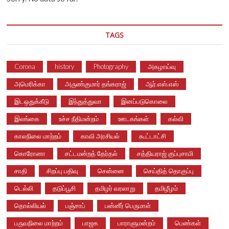
TAGS
Corona
history
Photography
அகழாய்வு
அமெரிக்கா
அருண்குமார் தங்கராஜ்
ஆர்.எஸ்.எஸ்
இடஒதுக்கீடு
இந்துத்துவா
இனப்படுகொலை
இலங்கை
உச்ச நீதிமன்றம்
ஊடகங்கள்
கல்வி
காலநிலை மாற்றம்
காவி அரசியல்
கூட்டாட்சி
கொரோனா
சட்டமன்றத் தேர்தல்
சத்தியராஜ் குப்புசாமி
சாதி
சிறப்பு பதிவு
சென்னை
செய்தித் தொகுப்பு
டெல்லி
தடுப்பூசி
தமிழர் வரலாறு
தமிழீழம்
தொல்லியல்
பஞ்சாப்
பன்னீர் பெருமாள்
பருவநிலை மாற்றம்
பாஜக
பாராளுமன்றம்
பெண்கள்