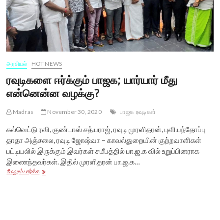
அரசியல்
HOT NEWS
ரவுடிகளை ஈர்க்கும் பாஜக; யார்யார் மீது
என்னென்ன வழக்கு?
Madras
November 30, 2020
பாஜக
ரவுடிகள்
கல்வெட்டு ரவி, குண்டாஸ் சத்யராஜ், ரவுடி முரளிதரன், புளியந்தோப்பு
தாதா அஞ்சலை, ரவுடி ஜோஷ்வா – காவல்துறையின் குற்றவாளிகள்
பட்டியலில் இருக்கும் இவர்கள் சமீபத்தில் பா.ஜ.க வில் உறுப்பினராக
இணைந்தவர்கள். இதில் முரளிதரன் பா.ஜ.க…
ரவுடிகளை
மேலும் பார்க்க
ஈர்க்கும்
பாஜக;
யார்யார்
மீது
என்னென்ன