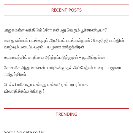
வழக்கு?
RECENT POSTS
பாஜக உள்ள வந்திடும் ப்ரோ என்பது வெறும் பூச்சாண்டியா?
எனது எல்லாப் படங்களும் அரசியல் படங்கள்தான் : கே.ஜி.ஜியார்ஜின்
வாழ்வும் படைப்புலகும் – யமுனா ராஜேந்திரன்
சமகாலத்தில் சாதியை அர்த்தப்படுத்துதல் – மு.அப்துல்லா
சோசலிச அனுபவங்கள்: மார்க்ஸ் முதல் அம்பேத்கர் வரை – யமுனா
ராஜேந்திரன்
டெல்லி மசோதா என்பது என்ன? ஏன் பரபரப்பாக
விவாதிக்கப்படுகிறது?
TRENDING
Sorry. No data so far.