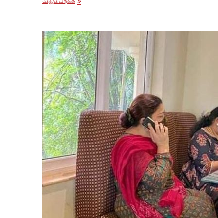
அம்பேத்கரின்
மேலும் பார்க்க
அரசியலமைப்பு
சாசனத்தை
ஆர்.எஸ்.எஸ்
ஏற்கிறதா?