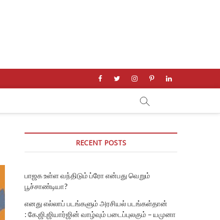
facebook
twitter
instagram
pinterest
linkedin
RECENT POSTS
பாஜக உள்ள வந்திடும் ப்ரோ என்பது வெறும்
பூச்சாண்டியா?
எனது எல்லாப் படங்களும் அரசியல் படங்கள்தான்
: கே.ஜி.ஜியார்ஜின் வாழ்வும் படைப்புலகும் – யமுனா