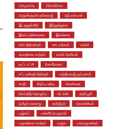
அகழாய்வு
அமெரிக்கா
அருண்குமார் தங்கராஜ்
ஆர்.எஸ்.எஸ்
இடஒதுக்கீடு
இந்துத்துவா
ான
இனப்படுகொலை
இலங்கை
உச்ச நீதிமன்றம்
ஊடகங்கள்
கல்வி
காலநிலை மாற்றம்
காவி அரசியல்
கூட்டாட்சி
கொரோனா
சட்டமன்றத் தேர்தல்
சத்தியராஜ் குப்புசாமி
சாதி
சிறப்பு பதிவு
சென்னை
செய்தித் தொகுப்பு
டெல்லி
தடுப்பூசி
தமிழர் வரலாறு
தமிழீழம்
தொல்லியல்
பஞ்சாப்
பன்னீர் பெருமாள்
பருவநிலை மாற்றம்
பாஜக
பாராளுமன்றம்