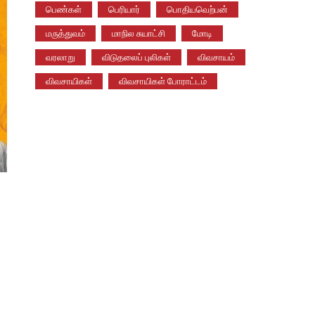
பெண்கள்
பெரியார்
பொதியவெற்பன்
மருத்துவம்
மாநில சுயாட்சி
மோடி
வரலாறு
விடுதலைப் புலிகள்
விவசாயம்
விவசாயிகள்
விவசாயிகள் போராட்டம்