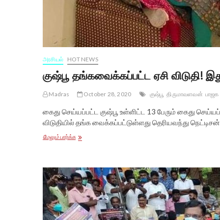
அரசியல்
HOT NEWS
குஷ்பூ தங்கவைக்கப்பட்ட ஏசி விடுதி! இ
Madras
October 28, 2020
குஷ்பூ
திருமாவளவன்
பாஜக
கைது செய்யப்பட்ட குஷ்பூ உள்ளிட்ட 13 பேரும் கைது செய்ய
விடுதியில் தங்க வைக்கப்பட்டுள்ளது தெரியவந்து நெட்டிசன்
குஷ்பூ
மேலும் பார்க்க
தங்கவைக்கப்பட்ட
ஏசி
விடுதி!
இதுக்கு
பேரு
அரெஸ்டா?
கடுப்பான
நெட்டிசன்கள்