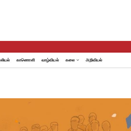
eview
A
லியல்
காணொளி
வாழ்வியல்
கலை
அறிவியல்