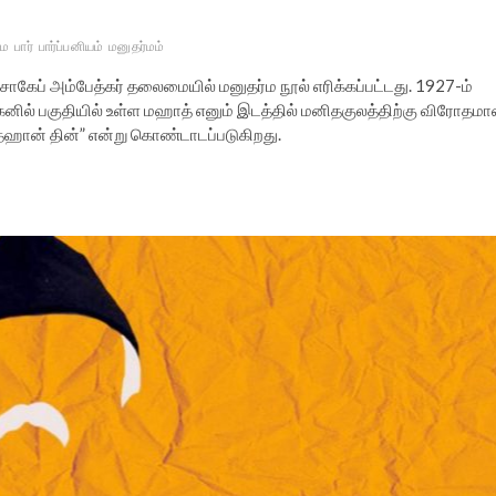
மை
பார்
பார்ப்பனியம்
மனுதர்மம்
ாகேப் அம்பேத்கர் தலைமையில் மனுதர்ம நூல் எரிக்கப்பட்டது. 1927-ம்
ங்கனில் பகுதியில் உள்ள மஹாத் எனும் இடத்தில் மனிதகுலத்திற்கு விரோதம
ி தஹான் தின்” என்று கொண்டாடப்படுகிறது.