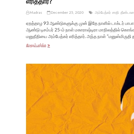
எரித்தார்?
Madras
December 25, 2020
அம்பேத்கர்
சாதி
தீண்டா
ஏறத்தாழ 93 ஆண்டுகளுக்கு முன் இதே நாளில் டாக்டர் பாபாச
ஆண்டு டிசம்பர் 25-ம் நாள் மகாராஷ்டிரா மாநிலத்தில் கொ
மனுநீதியை அம்பேத்கர் எரித்தார். அந்த நாள் “மனுஸ்மிருத
அம்பேத்கர்
மேலும் பார்க்க
93
ஆண்டுகளுக்கு
முன்
இதேநாளில்தான்
மனுசாஸ்திரத்தை
எரித்தார்!
ஏன்
எரித்தார்?