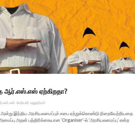
 ஆர்.எஸ்.எஸ் ஏற்கிறதா?
்.எஸ்.எஸ்
பெரியார்
மனுதர்மம்
9 அன்று இந்திய அரசியலமைப்புச் சபை ஏற்றுக்கொண்டு நிறைவேற்றியதை
் அமைப்பு அதன் பத்திரிக்கையான ‘Organiser’-ல் ‘அரசியலமைப்பு’ என்ற