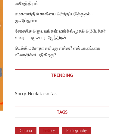
ராஜேந்திரன்
சமகாலத்தில் சாதியை அர்த்தப்படுத்துதல் –
மு.அப்துல்லா
சோசலிச அனுபவங்கள்: மார்க்ஸ் முதல் அம்பேத்கர்
வரை – யமுனா ராஜேந்திரன்
டெல்லி மசோதா என்பது என்ன? ஏன் பரபரப்பாக
விவாதிக்கப்படுகிறது?
TRENDING
Sorry. No data so far.
TAGS
Corona
history
Photography