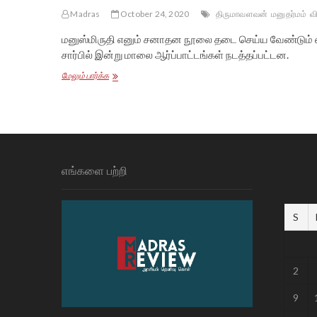
Madras
October 24, 2020
திருமாவளவன்
மனுதர்மம்
வ
மனுஸ்மிருதி எனும் சனாதன நூலை தடை செய்ய வேண்டும் என்
சார்பில் இன்று மாலை ஆர்ப்பாட்டங்கள் நடத்தப்பட்டன.
பெண்களை
மேலும் பார்க்க
இழிவுபடுத்தும்
மனுதர்ம
நூலை
தடை
செய்ய
தமிழ்நாடு
முழுவதும்
எங்களை பற்றி
ஆர்ப்பாட்டம்
S
2
9