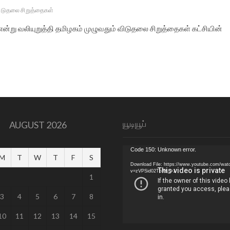
ிடுதலை சிறுத்தைகள்
று வலியுறுத்தி தமிழகம் முழுவதும் விடுதலை சிறுத்தைகள் கட்சியின்
யூடியூப்
AUGUST 2026
Video
Code 150: Unknown error.
M
T
W
T
F
S
Player
Download File: https://www.youtube.com/wat
v=zVPSid02TbY&_=1
1
3
4
5
6
7
8
10
11
12
13
14
15