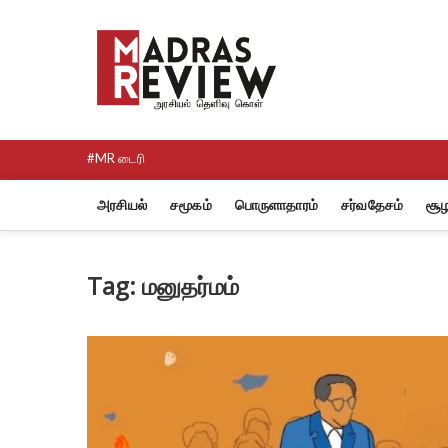
Skip
to
Madras R
content
NEWS AND RESEARCH MEDI
#MR டைரி
அரசியல்
சமூகம்
பொருளாதாரம்
சர்வதேசம்
சூழ
Tag:
மனுதர்மம்