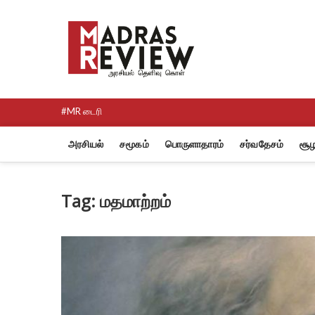
Skip
to
Madras R
content
NEWS AND RESEARCH MEDI
#MR டைரி
அரசியல்
சமூகம்
பொருளாதாரம்
சர்வதேசம்
சூழ
Tag:
மதமாற்றம்