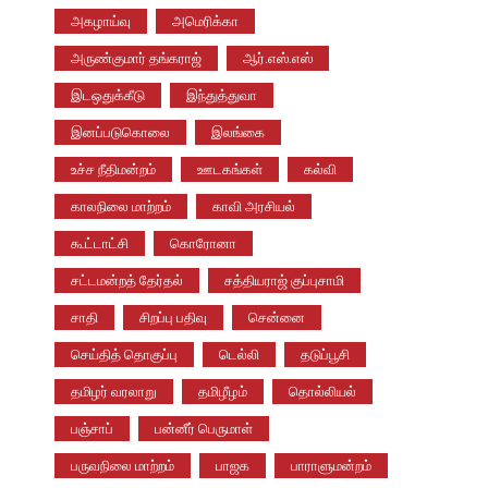
அகழாய்வு
அமெரிக்கா
அருண்குமார் தங்கராஜ்
ஆர்.எஸ்.எஸ்
இடஒதுக்கீடு
இந்துத்துவா
இனப்படுகொலை
இலங்கை
உச்ச நீதிமன்றம்
ஊடகங்கள்
கல்வி
காலநிலை மாற்றம்
காவி அரசியல்
கூட்டாட்சி
கொரோனா
சட்டமன்றத் தேர்தல்
சத்தியராஜ் குப்புசாமி
சாதி
சிறப்பு பதிவு
சென்னை
செய்தித் தொகுப்பு
டெல்லி
தடுப்பூசி
தமிழர் வரலாறு
தமிழீழம்
தொல்லியல்
பஞ்சாப்
பன்னீர் பெருமாள்
பருவநிலை மாற்றம்
பாஜக
பாராளுமன்றம்