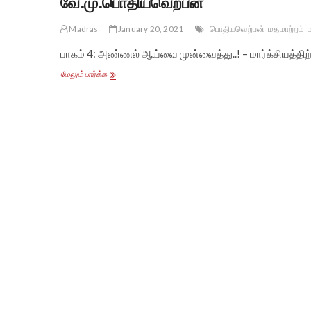
வே.மு.பொதியவெற்பன்
Madras
January 20, 2021
பொதியவெற்பன்
மதமாற்றம்
பாகம் 4: அண்ணல் ஆய்வை முன்வைத்து..! – மார்க்சியத்த
பாகம்
மேலும் பார்க்க
4:
அண்ணல்
ஆய்வை
முன்வைத்து..!
–
மார்க்சியத்திற்கும்
‘அஃதே
துணை’
–
வே.மு.பொதியவெற்பன்