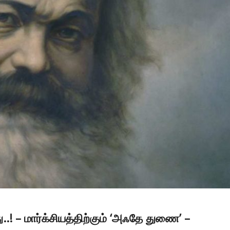
 – மார்க்சியத்திற்கும் ‘அஃதே துணை’ –