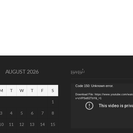
யூடியூப்
AUGUST 2026
Video
Code 150: Unknown error.
M
T
W
T
F
S
Player
Download File: https://www.youtube.com/wat
v=zVPSid02TbY&_=1
1
3
4
5
6
7
8
10
11
12
13
14
15