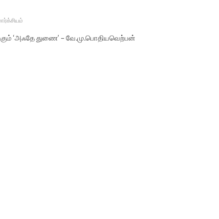
மார்க்சியம்
ிற்கும் ‘அஃதே துணை’ – வே.மு.பொதியவெற்பன்