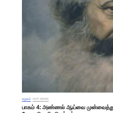
சமூகம்
HOT NEWS
பாகம் 4: அண்ணல் ஆய்வை முன்வைத்து..!