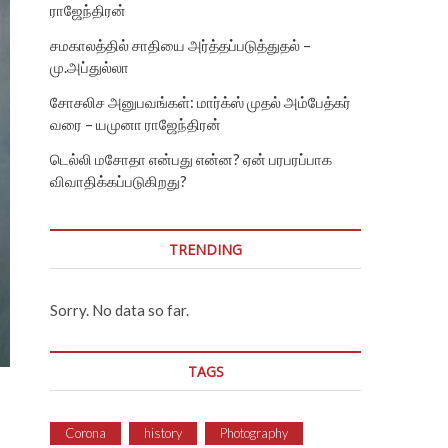
ராஜேந்திரன்
சமகாலத்தில் சாதியை அர்த்தப்படுத்துதல் –
மு.அப்துல்லா
சோசலிச அனுபவங்கள்: மார்க்ஸ் முதல் அம்பேத்கர்
வரை – யமுனா ராஜேந்திரன்
டெல்லி மசோதா என்பது என்ன? ஏன் பரபரப்பாக
விவாதிக்கப்படுகிறது?
TRENDING
Sorry. No data so far.
TAGS
Corona
history
Photography