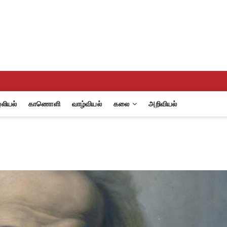
eview
A
லியல்
காணொளி
வாழ்வியல்
கலை
அறிவியல்