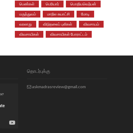
பெண்கள்
பெரியார்
பொதியவெற்பன்
மருத்துவம்
மாநில சுயாட்சி
மோடி
வரலாறு
விடுதலைப் புலிகள்
விவசாயம்
விவசாயிகள்
விவசாயிகள் போராட்டம்
தொடர்புக்கு
askmadrasreview@gmail.com
ch?