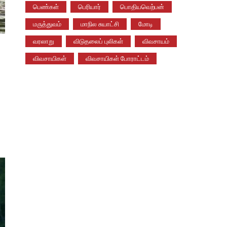
பெண்கள்
பெரியார்
பொதியவெற்பன்
மருத்துவம்
மாநில சுயாட்சி
மோடி
வரலாறு
விடுதலைப் புலிகள்
விவசாயம்
விவசாயிகள்
விவசாயிகள் போராட்டம்