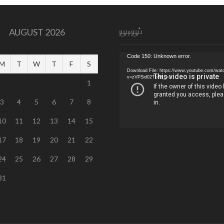
யூடியூப்
AUGUST 2026
Video
Code 150: Unknown error.
M
T
W
T
F
S
Player
Download File: https://www.youtube.com/wat
v=zVPSid02TbY&_=1
1
3
4
5
6
7
8
10
11
12
13
14
15
17
18
19
20
21
22
24
25
26
27
28
29
31