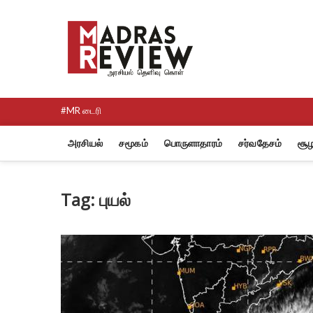
Skip
to
Madras R
content
NEWS AND RESEARCH MEDI
#MR டைரி
அரசியல்
சமூகம்
பொருளாதாரம்
சர்வதேசம்
சூழ
Tag:
புயல்