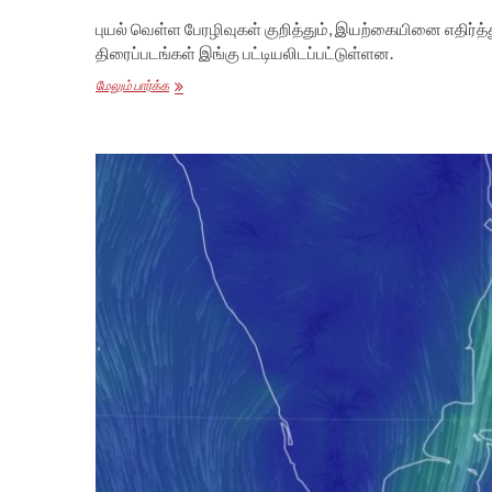
புயல் வெள்ள பேரழிவுகள் குறித்தும், இயற்கையினை எதிர்த்
திரைப்படங்கள் இங்கு பட்டியலிடப்பட்டுள்ளன.
புயல்
மேலும் பார்க்க
வெள்ளப்
பேரழிவு
குறித்த
எச்சரிக்கையை
விதைக்கும்
10
திரைப்படங்கள்