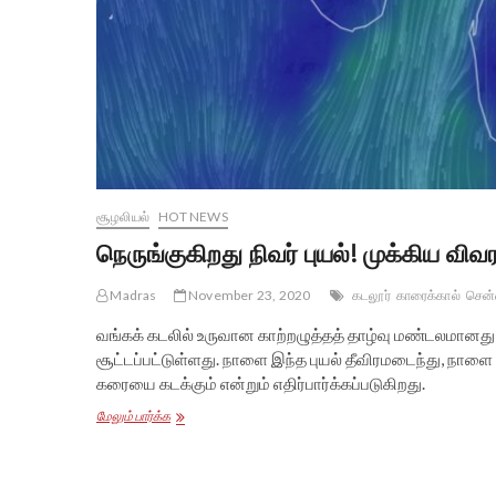
சூழலியல்
HOT NEWS
நெருங்குகிறது நிவர் புயல்! முக்கிய விவ
Madras
November 23, 2020
கடலூர்
காரைக்கால்
சென
வங்கக் கடலில் உருவான காற்றழுத்தத் தாழ்வு மண்டலமானது தற
சூட்டப்பட்டுள்ளது. நாளை இந்த புயல் தீவிரமடைந்து, நாளை 
கரையை கடக்கும் என்றும் எதிர்பார்க்கப்படுகிறது.
நெருங்குகிறது
மேலும் பார்க்க
நிவர்
புயல்!
முக்கிய
விவரங்கள்