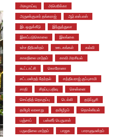
அகழாய்வு
அமெரிக்கா
அருண்குமார் தங்கராஜ்
ஆர்.எஸ்.எஸ்
இடஒதுக்கீடு
இந்துத்துவா
இனப்படுகொலை
இலங்கை
உச்ச நீதிமன்றம்
ஊடகங்கள்
கல்வி
காலநிலை மாற்றம்
காவி அரசியல்
கூட்டாட்சி
கொரோனா
சட்டமன்றத் தேர்தல்
சத்தியராஜ் குப்புசாமி
சாதி
சிறப்பு பதிவு
சென்னை
செய்தித் தொகுப்பு
டெல்லி
தடுப்பூசி
தமிழர் வரலாறு
தமிழீழம்
தொல்லியல்
பஞ்சாப்
பன்னீர் பெருமாள்
பருவநிலை மாற்றம்
பாஜக
பாராளுமன்றம்