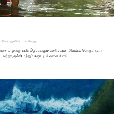
ை
நிவர்
புதுச்சேரி
புயல்
வேலூர்
புயலால் மூன்று உயிர் இழப்புகளும் கணிசமான அளவில் பொருளாதார
ட்ட வர்தா, ஒக்கி மற்றும் கஜா புயல்களை போல்…