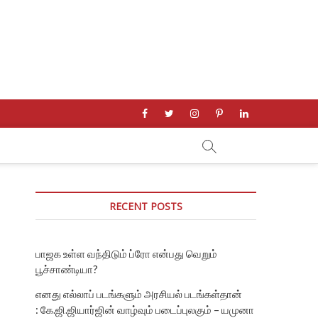
facebook
twitter
instagram
pinterest
linkedin
RECENT POSTS
பாஜக உள்ள வந்திடும் ப்ரோ என்பது வெறும்
பூச்சாண்டியா?
எனது எல்லாப் படங்களும் அரசியல் படங்கள்தான்
: கே.ஜி.ஜியார்ஜின் வாழ்வும் படைப்புலகும் – யமுனா