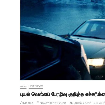
கலை
HOT NEWS
புயல் வெள்ளப் பேரழிவு குறித்த எச்சரி
Madras
November 24, 2020
திரைப்படங்கள்
புயல்
வெள