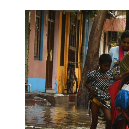
நெருங்கும்
புரெவி
புயல்