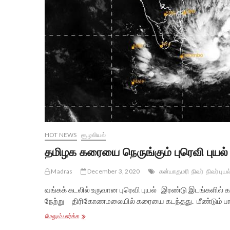
HOT NEWS
சூழலியல்
தமிழக கரையை நெருங்கும் புரெவி புயல்
Madras
December 3, 2020
கன்யாகுமரி
நிவர்
நிவர் புயல
வங்கக் கடலில் உருவான புரெவி புயல் இரண்டு இடங்களில் 
நேற்று திரிகோணமலையில் கரையை கடந்தது. மீண்டும் பாம்பன
தமிழக
மேலும் பார்க்க
கரையை