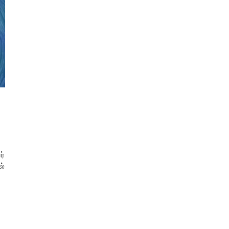
ர்
ல்