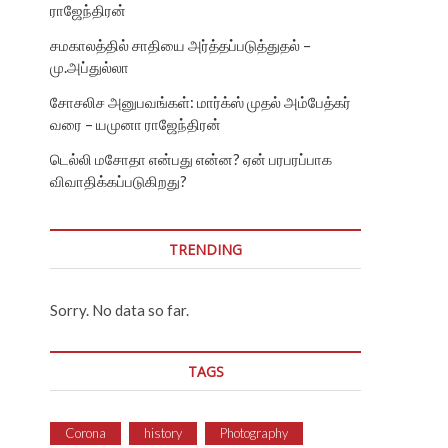
ராஜேந்திரன்
சமகாலத்தில் சாதியை அர்த்தப்படுத்துதல் –
மு.அப்துல்லா
சோசலிச அனுபவங்கள்: மார்க்ஸ் முதல் அம்பேத்கர்
வரை – யமுனா ராஜேந்திரன்
டெல்லி மசோதா என்பது என்ன? ஏன் பரபரப்பாக
விவாதிக்கப்படுகிறது?
TRENDING
Sorry. No data so far.
TAGS
Corona
history
Photography