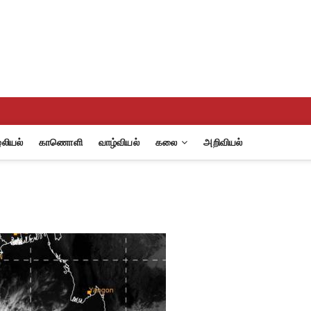
eview
A
லியல்
காணொளி
வாழ்வியல்
கலை
அறிவியல்