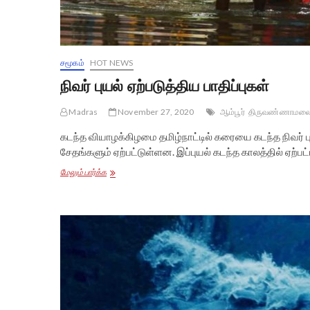
சமூகம்
HOT NEWS
நிவர் புயல் ஏற்படுத்திய பாதிப்புகள்
Madras
November 27, 2020
ஆம்பூர்
திருவண்ணாமல
கடந்த வியாழக்கிழமை தமிழ்நாட்டில் கரையை கடந்த நிவர் 
சேதங்களும் ஏற்பட்டுள்ளன. இப்புயல் கடந்த காலத்தில் ஏற்ப
நிவர்
மேலும் பார்க்க
புயல்
ஏற்படுத்திய
பாதிப்புகள்