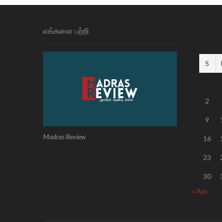
எங்களை பற்றி
S
2
9
Madras Review
16
23
30
« Apr