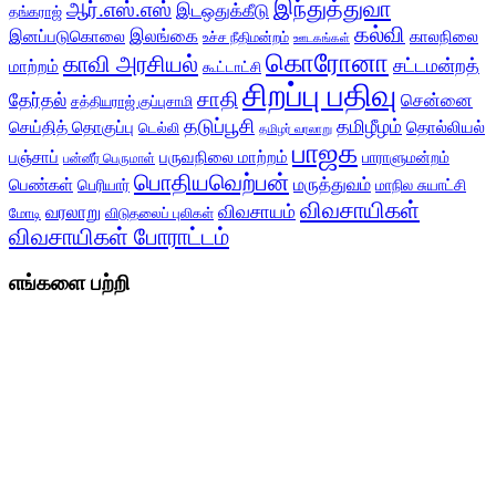
இந்துத்துவா
ஆர்.எஸ்.எஸ்
இடஒதுக்கீடு
தங்கராஜ்
கல்வி
இலங்கை
இனப்படுகொலை
காலநிலை
உச்ச நீதிமன்றம்
ஊடகங்கள்
கொரோனா
காவி அரசியல்
சட்டமன்றத்
மாற்றம்
கூட்டாட்சி
சிறப்பு பதிவு
சாதி
தேர்தல்
சென்னை
சத்தியராஜ் குப்புசாமி
தடுப்பூசி
தமிழீழம்
செய்தித் தொகுப்பு
தொல்லியல்
டெல்லி
தமிழர் வரலாறு
பாஜக
பஞ்சாப்
பருவநிலை மாற்றம்
பாராளுமன்றம்
பன்னீர் பெருமாள்
பொதியவெற்பன்
மருத்துவம்
பெண்கள்
பெரியார்
மாநில சுயாட்சி
விவசாயிகள்
விவசாயம்
வரலாறு
மோடி
விடுதலைப் புலிகள்
விவசாயிகள் போராட்டம்
எங்களை பற்றி