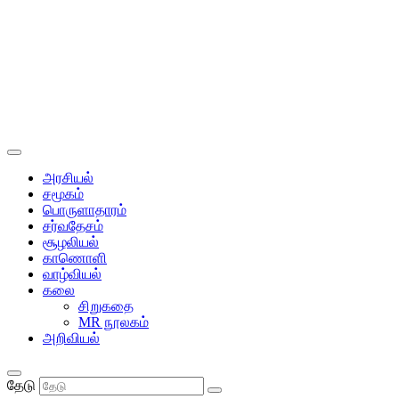
அரசியல்
சமூகம்
பொருளாதாரம்
சர்வதேசம்
சூழலியல்
காணொளி
வாழ்வியல்
கலை
சிறுகதை
MR நூலகம்
அறிவியல்
தேடு