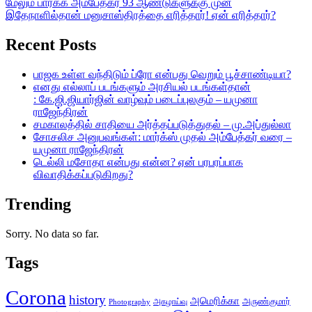
மேலும் பார்க்க
அம்பேத்கர் 93 ஆண்டுகளுக்கு முன்
இதேநாளில்தான் மனுசாஸ்திரத்தை எரித்தார்! ஏன் எரித்தார்?
Recent Posts
பாஜக உள்ள வந்திடும் ப்ரோ என்பது வெறும் பூச்சாண்டியா?
எனது எல்லாப் படங்களும் அரசியல் படங்கள்தான்
: கே.ஜி.ஜியார்ஜின் வாழ்வும் படைப்புலகும் – யமுனா
ராஜேந்திரன்
சமகாலத்தில் சாதியை அர்த்தப்படுத்துதல் – மு.அப்துல்லா
சோசலிச அனுபவங்கள்: மார்க்ஸ் முதல் அம்பேத்கர் வரை –
யமுனா ராஜேந்திரன்
டெல்லி மசோதா என்பது என்ன? ஏன் பரபரப்பாக
விவாதிக்கப்படுகிறது?
Trending
Sorry. No data so far.
Tags
Corona
history
அமெரிக்கா
அருண்குமார்
அகழாய்வு
Photography