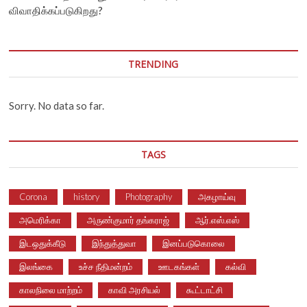
விவாதிக்கப்படுகிறது?
TRENDING
Sorry. No data so far.
TAGS
Corona
history
Photography
அகழாய்வு
அமெரிக்கா
அருண்குமார் தங்கராஜ்
ஆர்.எஸ்.எஸ்
இடஒதுக்கீடு
இந்துத்துவா
இனப்படுகொலை
இலங்கை
உச்ச நீதிமன்றம்
ஊடகங்கள்
கல்வி
காலநிலை மாற்றம்
காவி அரசியல்
கூட்டாட்சி