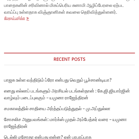
பாறைகளின் சரிவினால் மிகப்பெரிய சுனாமி ஆழிப்பேரலை ஏற்பட
வாய்ப்பு உள்ளதாக விஞ்ஞானிகள் கவலை தெரிவித்துள்ளனர்.
அலாஸ்காவில்
மேலும் பார்க்க
பனிப்பாறைகள்
உருகுவதால்
மிகப்பெரிய
சுனாமி
ஏற்படும்
அபாயம்
RECENT POSTS
பாஜக உள்ள வந்திடும் ப்ரோ என்பது வெறும் பூச்சாண்டியா?
எனது எல்லாப் படங்களும் அரசியல் படங்கள்தான் : கே.ஜி.ஜியார்ஜின்
வாழ்வும் படைப்புலகும் – யமுனா ராஜேந்திரன்
சமகாலத்தில் சாதியை அர்த்தப்படுத்துதல் – மு.அப்துல்லா
சோசலிச அனுபவங்கள்: மார்க்ஸ் முதல் அம்பேத்கர் வரை – யமுனா
ராஜேந்திரன்
டெல்லி மசோதா என்பது என்ன? ஏன் பரபரப்பாக