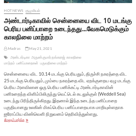
HOT NEWS
சூழலியல்
அண்டார்டிகாவில் சென்னையை விட 10 மடங்கு
பெரிய பனிப்பாறை உடைந்தது…வேகமெடுக்கும்
காலநிலை மாற்றம்
Madras
May 21, 2021
அண்டார்டிகா
அருண்குமார் தங்கராஜ்
காலநிலை
மாற்றம்
பனிப்பாறைகள்
பருவநிலை மாற்றம்
சென்னையை விட 10.14 மடங்கு பெரியதும், திருச்சி நகரத்தை விட
25 மடங்கு பெரியதும், மும்பை நகரத்தை விட ஏறக்குறைய ஏழு மடங்கு
பெரிய அளவிலான ஒரு பெரிய பனிக்கட்டி அண்டார்டிகாவின்
பனிஉறைந்த விளிம்பிலிருந்து வெட்டெல் கடலுக்குள் (Weddell Sea)
உடைந்து பிரிந்திருக்கிறது. இதனால் இந்த உடைந்த பனிப்பாறை
பகுதியானது உலகின் மிகப்பெரிய பனிப்பாறையாக மாறியுள்ளதாக
ஐரோப்பிய விண்வெளி நிறுவனம் தெரிவித்துள்ளது.
அண்டார்டிகாவில்
மேலும் பார்க்க
சென்னையை
விட
10