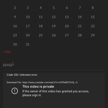
2
3
4
5
6
7
8
9
10
11
12
13
14
15
16
17
18
19
20
21
22
23
24
25
26
27
28
29
30
31
« Apr
யூடியூப்
Video
Code 150: Unknown error.
Player
Download File: https://www.youtube.com/watch?v=zVPSid02TbY&_=1