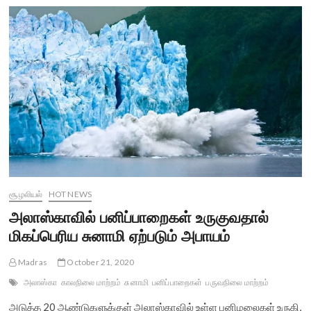
மடங்கு
பெரிய
பனிப்பாறை
உடைந்தது…
வேகமெடுக்கும்
காலநிலை
மாற்றம்
சூழலியல்
HOT NEWS
அலாஸ்காவில் பனிப்பாறைகள் உருகுவதால்
மிகப்பெரிய சுனாமி ஏற்படும் அபாயம்
Madras
October 21, 2020
அலாஸ்கா
காலநிலை மாற்றம்
சுனாமி
பனிப்பாறைகள்
பருவநிலை மாற்றம்
அடுத்த 20 ஆண்டுகளுக்குள் அலாஸ்காவில் உள்ள பனிமலைகள் உருகி,