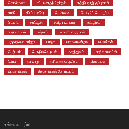
கொரோனா
சட்டமன்றத் தேர்தல்
சத்தியராஜ் குப்புசாமி
சாதி
சிறப்பு பதிவு
சென்னை
செய்தித் தொகுப்பு
டெல்லி
தடுப்பூசி
தமிழர் வரலாறு
தமிழீழம்
தொல்லியல்
பஞ்சாப்
பன்னீர் பெருமாள்
பருவநிலை மாற்றம்
பாஜக
பாராளுமன்றம்
பெண்கள்
பெரியார்
பொதியவெற்பன்
மருத்துவம்
மாநில சுயாட்சி
மோடி
வரலாறு
விடுதலைப் புலிகள்
விவசாயம்
விவசாயிகள்
விவசாயிகள் போராட்டம்
எங்களை பற்றி