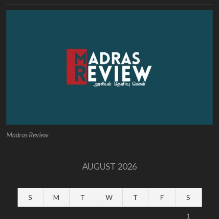
Madras Review
AUGUST 2026
S
M
T
W
T
F
S
1