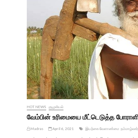
HOT NEWS
சூழலியல்
வேம்பின் உரிமையை மீட்டெடுத்த போராள
Madras
April 6, 2021
இயற்கை வேளாண்மை
நம்மாழ்வார