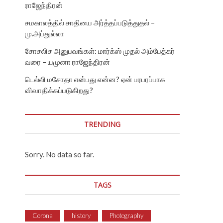
ராஜேந்திரன்
சமகாலத்தில் சாதியை அர்த்தப்படுத்துதல் –
மு.அப்துல்லா
சோசலிச அனுபவங்கள்: மார்க்ஸ் முதல் அம்பேத்கர்
வரை – யமுனா ராஜேந்திரன்
டெல்லி மசோதா என்பது என்ன? ஏன் பரபரப்பாக
விவாதிக்கப்படுகிறது?
TRENDING
Sorry. No data so far.
TAGS
Corona
history
Photography