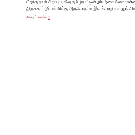
பிறந்த நாள் சிறப்பு பதிவு தமிழ்நாட்டின் இயற்கை வேளாண
திருக்காட்டுப்பள்ளிக்கு அருகேயுள்ள இளங்காடு என்னும் கி
வேம்பின்
மேலும் பார்க்க
உரிமையை
மீட்டெடுத்த
போராளி