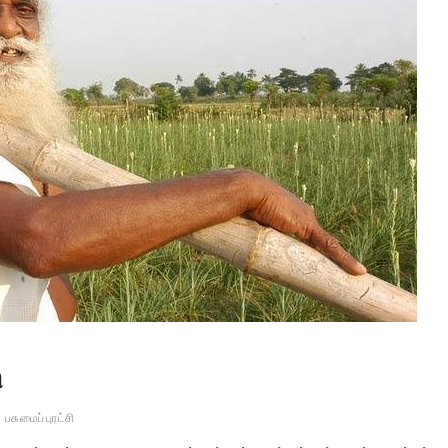
ி
்
பசுமைப் புரட்சி