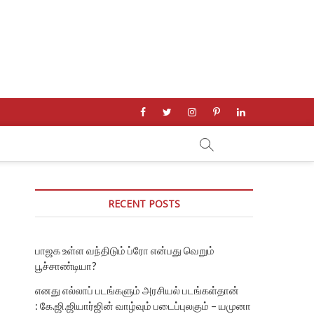
facebook
twitter
instagram
pinterest
linkedin
RECENT POSTS
பாஜக உள்ள வந்திடும் ப்ரோ என்பது வெறும்
பூச்சாண்டியா?
எனது எல்லாப் படங்களும் அரசியல் படங்கள்தான்
: கே.ஜி.ஜியார்ஜின் வாழ்வும் படைப்புலகும் – யமுனா