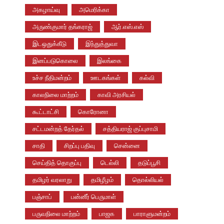
அகழாய்வு
அமெரிக்கா
அருண்குமார் தங்கராஜ்
ஆர்.எஸ்.எஸ்
இடஒதுக்கீடு
இந்துத்துவா
இனப்படுகொலை
இலங்கை
உச்ச நீதிமன்றம்
ஊடகங்கள்
கல்வி
காலநிலை மாற்றம்
காவி அரசியல்
கூட்டாட்சி
கொரோனா
சட்டமன்றத் தேர்தல்
சத்தியராஜ் குப்புசாமி
சாதி
சிறப்பு பதிவு
சென்னை
செய்தித் தொகுப்பு
டெல்லி
தடுப்பூசி
தமிழர் வரலாறு
தமிழீழம்
தொல்லியல்
பஞ்சாப்
பன்னீர் பெருமாள்
பருவநிலை மாற்றம்
பாஜக
பாராளுமன்றம்