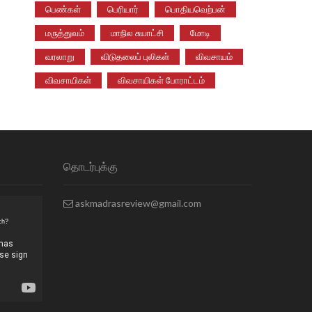
பெண்கள்
பெரியார்
பொதியவெற்பன்
மருத்துவம்
மாநில சுயாட்சி
மோடி
வரலாறு
விடுதலைப் புலிகள்
விவசாயம்
விவசாயிகள்
விவசாயிகள் போராட்டம்
தொடர்புக்கு
askmadrasreview@gmail.com
ch?