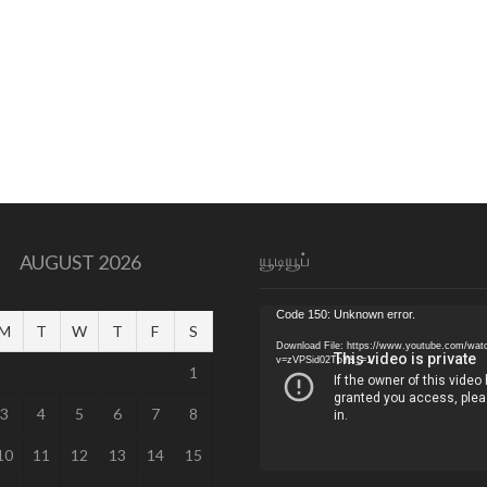
யூடியூப்
AUGUST 2026
Video
Code 150: Unknown error.
M
T
W
T
F
S
Player
Download File: https://www.youtube.com/wat
v=zVPSid02TbY&_=1
1
3
4
5
6
7
8
10
11
12
13
14
15