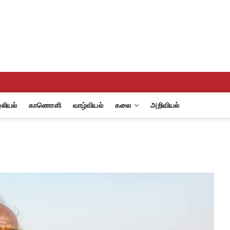
eview
A
லியல்
காணொளி
வாழ்வியல்
கலை
அறிவியல்