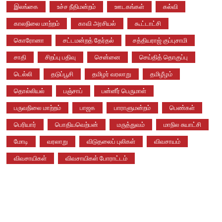
இலங்கை
உச்ச நீதிமன்றம்
ஊடகங்கள்
கல்வி
காலநிலை மாற்றம்
காவி அரசியல்
கூட்டாட்சி
கொரோனா
சட்டமன்றத் தேர்தல்
சத்தியராஜ் குப்புசாமி
சாதி
சிறப்பு பதிவு
சென்னை
செய்தித் தொகுப்பு
டெல்லி
தடுப்பூசி
தமிழர் வரலாறு
தமிழீழம்
தொல்லியல்
பஞ்சாப்
பன்னீர் பெருமாள்
பருவநிலை மாற்றம்
பாஜக
பாராளுமன்றம்
பெண்கள்
பெரியார்
பொதியவெற்பன்
மருத்துவம்
மாநில சுயாட்சி
மோடி
வரலாறு
விடுதலைப் புலிகள்
விவசாயம்
விவசாயிகள்
விவசாயிகள் போராட்டம்