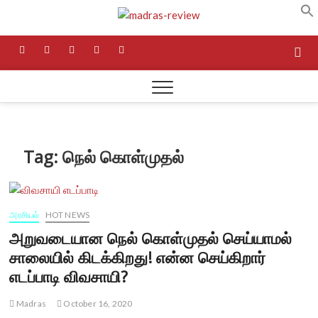
Skip
Madras
to
NEWS AND RESEARCH
MEDIA
content
facebook
twitter
instagram
pinterest
linkedin
Review
Tag:
நெல் கொள்முதல்
அரசியல்
HOT NEWS
அறுவடையான நெல் கொள்முதல் செய்யாமல்
சாலையில் கிடக்கிறது! என்ன செய்கிறார்
எடப்பாடி விவசாயி?
Madras
October 16, 2020