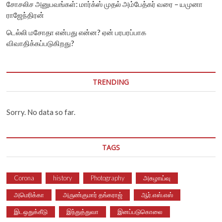
சோசலிச அனுபவங்கள்: மார்க்ஸ் முதல் அம்பேத்கர் வரை – யமுனா
ராஜேந்திரன்
டெல்லி மசோதா என்பது என்ன? ஏன் பரபரப்பாக
விவாதிக்கப்படுகிறது?
TRENDING
Sorry. No data so far.
TAGS
Corona
history
Photography
அகழாய்வு
அமெரிக்கா
அருண்குமார் தங்கராஜ்
ஆர்.எஸ்.எஸ்
இடஒதுக்கீடு
இந்துத்துவா
இனப்படுகொலை