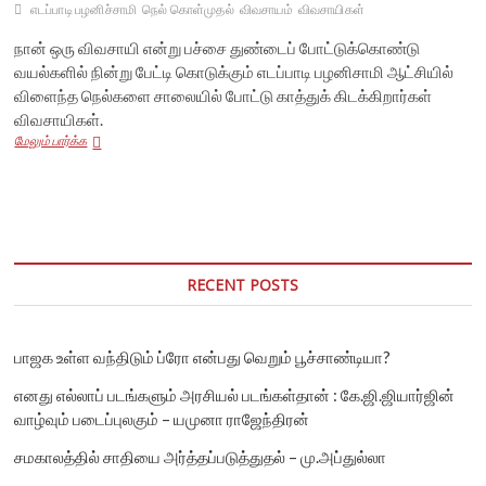
எடப்பாடி பழனிச்சாமி
நெல் கொள்முதல்
விவசாயம்
விவசாயிகள்
நான் ஒரு விவசாயி என்று பச்சை துண்டைப் போட்டுக்கொண்டு
வயல்களில் நின்று பேட்டி கொடுக்கும் எடப்பாடி பழனிசாமி ஆட்சியில்
விளைந்த நெல்களை சாலையில் போட்டு காத்துக் கிடக்கிறார்கள்
விவசாயிகள்.
அறுவடையான
மேலும் பார்க்க
நெல்
கொள்முதல்
செய்யாமல்
சாலையில்
கிடக்கிறது!
என்ன
செய்கிறார்
RECENT POSTS
எடப்பாடி
விவசாயி?
பாஜக உள்ள வந்திடும் ப்ரோ என்பது வெறும் பூச்சாண்டியா?
எனது எல்லாப் படங்களும் அரசியல் படங்கள்தான் : கே.ஜி.ஜியார்ஜின்
வாழ்வும் படைப்புலகும் – யமுனா ராஜேந்திரன்
சமகாலத்தில் சாதியை அர்த்தப்படுத்துதல் – மு.அப்துல்லா