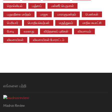
தொல்லியல்
பஞ்சாப்
பன்னீர் பெருமாள்
பருவநிலை மாற்றம்
பாஜக
பாராளுமன்றம்
பெண்கள்
பெரியார்
பொதியவெற்பன்
மருத்துவம்
மாநில சுயாட்சி
மோடி
வரலாறு
விடுதலைப் புலிகள்
விவசாயம்
விவசாயிகள்
விவசாயிகள் போராட்டம்
எங்களை பற்றி
Madras Review