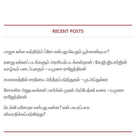
துறைமுகத்தை
சீரமைக்கக்
கோரி
மீனவர்கள்
தொடர்
போராட்டம்
RECENT POSTS
பாஜக உள்ள வந்திடும் ப்ரோ என்பது வெறும் பூச்சாண்டியா?
எனது எல்லாப் படங்களும் அரசியல் படங்கள்தான் : கே.ஜி.ஜியார்ஜின்
வாழ்வும் படைப்புலகும் – யமுனா ராஜேந்திரன்
சமகாலத்தில் சாதியை அர்த்தப்படுத்துதல் – மு.அப்துல்லா
சோசலிச அனுபவங்கள்: மார்க்ஸ் முதல் அம்பேத்கர் வரை – யமுனா
ராஜேந்திரன்
டெல்லி மசோதா என்பது என்ன? ஏன் பரபரப்பாக
விவாதிக்கப்படுகிறது?