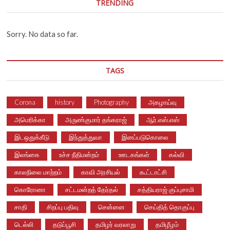
TRENDING
Sorry. No data so far.
TAGS
Corona
history
Photography
அகழாய்வு
அமெரிக்கா
அருண்குமார் தங்கராஜ்
ஆர்.எஸ்.எஸ்
இடஒதுக்கீடு
இந்துத்துவா
இனப்படுகொலை
இலங்கை
உச்ச நீதிமன்றம்
ஊடகங்கள்
கல்வி
காலநிலை மாற்றம்
காவி அரசியல்
கூட்டாட்சி
கொரோனா
சட்டமன்றத் தேர்தல்
சத்தியராஜ் குப்புசாமி
சாதி
சிறப்பு பதிவு
சென்னை
செய்தித் தொகுப்பு
டெல்லி
தடுப்பூசி
தமிழர் வரலாறு
தமிழீழம்