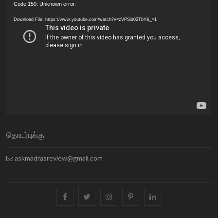
Video
Code 150: Unknown error.
Player
Download File: https://www.youtube.com/watch?v=zVPSid02TbY&_=1
தொடர்புக்கு
askmadrasreview@gmail.com
facebook
twitter
instagram
pinterest
linkedin