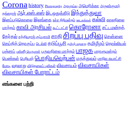
Corona
history
அமெரிக்கா
அருண்குமார்
அகழாய்வு
Photography
இந்துத்துவா
ஆர்.எஸ்.எஸ்
இடஒதுக்கீடு
தங்கராஜ்
கல்வி
இலங்கை
இனப்படுகொலை
காலநிலை
உச்ச நீதிமன்றம்
ஊடகங்கள்
கொரோனா
காவி அரசியல்
சட்டமன்றத்
மாற்றம்
கூட்டாட்சி
சிறப்பு பதிவு
சாதி
தேர்தல்
சென்னை
சத்தியராஜ் குப்புசாமி
தடுப்பூசி
தமிழீழம்
செய்தித் தொகுப்பு
தொல்லியல்
டெல்லி
தமிழர் வரலாறு
பாஜக
பஞ்சாப்
பருவநிலை மாற்றம்
பாராளுமன்றம்
பன்னீர் பெருமாள்
பொதியவெற்பன்
மருத்துவம்
பெண்கள்
பெரியார்
மாநில சுயாட்சி
விவசாயிகள்
விவசாயம்
வரலாறு
மோடி
விடுதலைப் புலிகள்
விவசாயிகள் போராட்டம்
எங்களை பற்றி