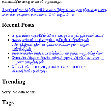
தள்ளப்படும் என்றும் எச்சரித்துள்ளது.
மேலும் பார்க்க
இந்தியாவில் வன உயிரினங்கள் குறைந்து வருவதை
மறைக்க தவறான தரவுகளை அளிக்கும் அரசு
Recent Posts
பாஜக உள்ள வந்திடும் ப்ரோ என்பது வெறும் பூச்சாண்டியா?
எனது எல்லாப் படங்களும் அரசியல் படங்கள்தான்
: கே.ஜி.ஜியார்ஜின் வாழ்வும் படைப்புலகும் – யமுனா
ராஜேந்திரன்
சமகாலத்தில் சாதியை அர்த்தப்படுத்துதல் – மு.அப்துல்லா
சோசலிச அனுபவங்கள்: மார்க்ஸ் முதல் அம்பேத்கர் வரை –
யமுனா ராஜேந்திரன்
டெல்லி மசோதா என்பது என்ன? ஏன் பரபரப்பாக
விவாதிக்கப்படுகிறது?
Trending
Sorry. No data so far.
Tags