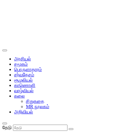
அரசியல்
சமூகம்
பொருளாதாரம்
சர்வதேசம்
சூழலியல்
காணொளி
வாழ்வியல்
கலை
சிறுகதை
MR நூலகம்
அறிவியல்
தேடு