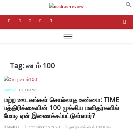
Skip
Madras
to
NEWS AND RESEARCH
MEDIA
content
facebook
twitter
instagram
pinterest
linkedin
Review
Tag:
டைம் 100
அரசியல்
HOT NEWS
மற்ற ஊடகங்கள் சொல்லாத உண்மை: TIME
பத்திரிக்கையின் 100 முக்கிய மனிதர்களில்
மோடி ஏன் இணைக்கப்பட்டுள்ளார்?
Madras
September 26, 2020
ஜனநாயகம்
டைம் 100
மோடி