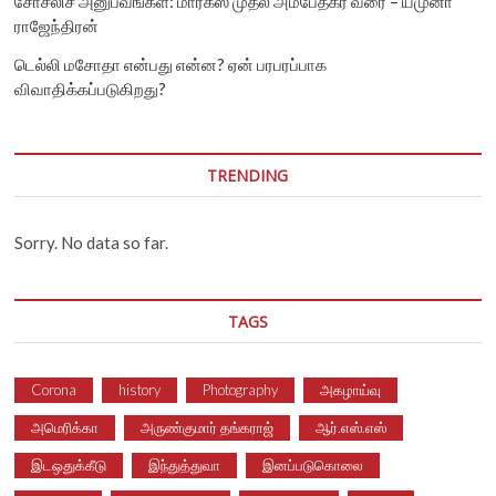
சோசலிச அனுபவங்கள்: மார்க்ஸ் முதல் அம்பேத்கர் வரை – யமுனா
ராஜேந்திரன்
டெல்லி மசோதா என்பது என்ன? ஏன் பரபரப்பாக
விவாதிக்கப்படுகிறது?
TRENDING
Sorry. No data so far.
TAGS
Corona
history
Photography
அகழாய்வு
அமெரிக்கா
அருண்குமார் தங்கராஜ்
ஆர்.எஸ்.எஸ்
இடஒதுக்கீடு
இந்துத்துவா
இனப்படுகொலை