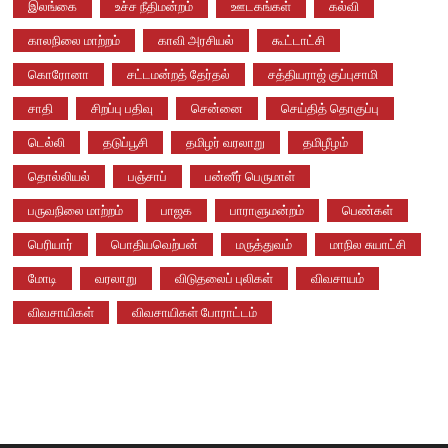
இலங்கை
உச்ச நீதிமன்றம்
ஊடகங்கள்
கல்வி
காலநிலை மாற்றம்
காவி அரசியல்
கூட்டாட்சி
கொரோனா
சட்டமன்றத் தேர்தல்
சத்தியராஜ் குப்புசாமி
சாதி
சிறப்பு பதிவு
சென்னை
செய்தித் தொகுப்பு
டெல்லி
தடுப்பூசி
தமிழர் வரலாறு
தமிழீழம்
தொல்லியல்
பஞ்சாப்
பன்னீர் பெருமாள்
பருவநிலை மாற்றம்
பாஜக
பாராளுமன்றம்
பெண்கள்
பெரியார்
பொதியவெற்பன்
மருத்துவம்
மாநில சுயாட்சி
மோடி
வரலாறு
விடுதலைப் புலிகள்
விவசாயம்
விவசாயிகள்
விவசாயிகள் போராட்டம்