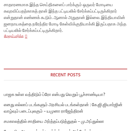
சாதாரணமாக இந்த செய்திகளைப் பார்க்கும் ஒருவர் மோடியை
கவுரவிப்பதற்காகத் தான் இந்த பட்டியலில் சேர்க்கப்பட்டிருக்கிறார்
என்றுதான் எண்ணக் கூடும். ஆனால் அதுதான் இல்லை. இந்தியாவின்
ஜனநாயகத்தை நரேந்திர மோடி கேள்விக்குறியாக்கி இருப்பதாக அந்த
பட்டியலில் சேர்க்கப்பட்டிருக்கிறார்.
மற்ற
மேலும் பார்க்க
ஊடகங்கள்
சொல்லாத
உண்மை:
TIME
பத்திரிக்கையின்
100
முக்கிய
RECENT POSTS
மனிதர்களில்
மோடி
ஏன்
இணைக்கப்பட்டுள்ளார்?
பாஜக உள்ள வந்திடும் ப்ரோ என்பது வெறும் பூச்சாண்டியா?
எனது எல்லாப் படங்களும் அரசியல் படங்கள்தான் : கே.ஜி.ஜியார்ஜின்
வாழ்வும் படைப்புலகும் – யமுனா ராஜேந்திரன்
சமகாலத்தில் சாதியை அர்த்தப்படுத்துதல் – மு.அப்துல்லா