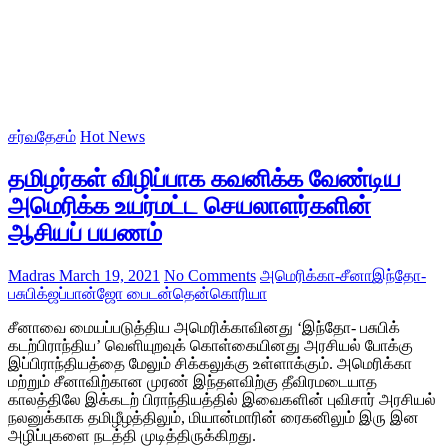
சர்வதேசம்
Hot News
தமிழர்கள் விழிப்பாக கவனிக்க வேண்டிய
அமெரிக்க உயர்மட்ட செயலாளர்களின்
ஆசியப் பயணம்
Madras
March 19, 2021
No Comments
அமெரிக்கா-சீனா
இந்தோ-
பசுபிக்
ஜப்பான்
ஜோ பைடன்
தென்கொரியா
சீனாவை மையப்படுத்திய அமெரிக்காவினது ‘இந்தோ- பசுபிக்
கடற்பிராந்திய’ வெளியுறவுக் கொள்கையினது அரசியல் போக்கு
இப்பிராந்தியத்தை மேலும் சிக்கலுக்கு உள்ளாக்கும். அமெரிக்கா
மற்றும் சீனாவிற்கான முரண் இந்தளவிற்கு தீவிரமடையாத
காலத்திலே இக்கடற் பிராந்தியத்தில் இவைகளின் புவிசார் அரசியல்
நலனுக்காக தமிழீழத்திலும், மியான்மாரின் ரைகனிலும் இரு இன
அழிப்புகளை நடத்தி முடித்திருக்கிறது.