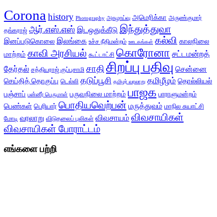
Corona
history
அமெரிக்கா
அருண்குமார்
அகழாய்வு
Photography
இந்துத்துவா
ஆர்.எஸ்.எஸ்
இடஒதுக்கீடு
தங்கராஜ்
கல்வி
இலங்கை
இனப்படுகொலை
காலநிலை
உச்ச நீதிமன்றம்
ஊடகங்கள்
கொரோனா
காவி அரசியல்
சட்டமன்றத்
மாற்றம்
கூட்டாட்சி
சிறப்பு பதிவு
சாதி
தேர்தல்
சென்னை
சத்தியராஜ் குப்புசாமி
தடுப்பூசி
தமிழீழம்
செய்தித் தொகுப்பு
தொல்லியல்
டெல்லி
தமிழர் வரலாறு
பாஜக
பஞ்சாப்
பருவநிலை மாற்றம்
பாராளுமன்றம்
பன்னீர் பெருமாள்
பொதியவெற்பன்
மருத்துவம்
பெண்கள்
பெரியார்
மாநில சுயாட்சி
விவசாயிகள்
விவசாயம்
வரலாறு
மோடி
விடுதலைப் புலிகள்
விவசாயிகள் போராட்டம்
எங்களை பற்றி