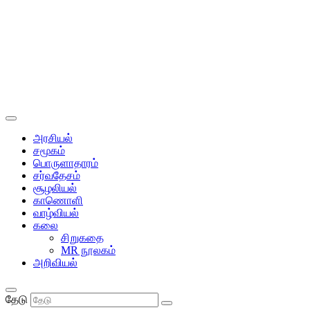
அரசியல்
சமூகம்
பொருளாதாரம்
சர்வதேசம்
சூழலியல்
காணொளி
வாழ்வியல்
கலை
சிறுகதை
MR நூலகம்
அறிவியல்
தேடு