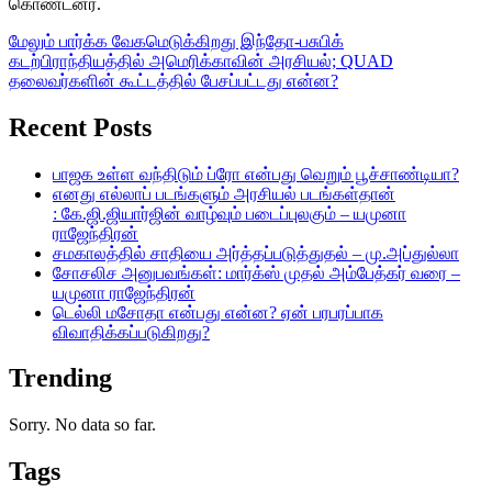
கொண்டனர்.
மேலும் பார்க்க
வேகமெடுக்கிறது இந்தோ-பசுபிக்
கடற்பிராந்தியத்தில் அமெரிக்காவின் அரசியல்; QUAD
தலைவர்களின் கூட்டத்தில் பேசப்பட்டது என்ன?
Recent Posts
பாஜக உள்ள வந்திடும் ப்ரோ என்பது வெறும் பூச்சாண்டியா?
எனது எல்லாப் படங்களும் அரசியல் படங்கள்தான்
: கே.ஜி.ஜியார்ஜின் வாழ்வும் படைப்புலகும் – யமுனா
ராஜேந்திரன்
சமகாலத்தில் சாதியை அர்த்தப்படுத்துதல் – மு.அப்துல்லா
சோசலிச அனுபவங்கள்: மார்க்ஸ் முதல் அம்பேத்கர் வரை –
யமுனா ராஜேந்திரன்
டெல்லி மசோதா என்பது என்ன? ஏன் பரபரப்பாக
விவாதிக்கப்படுகிறது?
Trending
Sorry. No data so far.
Tags