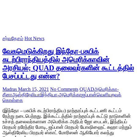
சர்வதேசம்
Hot News
வேகமெடுக்கிறது இந்தோ-பசுபிக்
கடற்பிராந்தியத்தில் அமெரிக்காவின்
அரசியல்; QUAD தலைவர்களின் கூட்டத்தில்
பேசப்பட்டது என்ன?
Madras
March 15, 2021
No Comments
QUAD
அமெரிக்கா-
சீனா
ஆஸ்திரேலியா
இந்தியா-அமெரிக்கா
ஜப்பான்
வெளியுறவுக்
கொள்கை
(இந்தோ – பசுபிக் கடற்பிராந்திய) நாற்தரப்புக் கூட்டணி கூட்டம்
நேற்று நடைபெற்றது. இக்கூட்டத்தில் நாற்தரப்புக் கூட்டு நாடுகளின்
உச்சத் தலைவர்களான அமெரிக்க அதிபர் ஜோ பைடன், இந்தியப்
பிரதமர் நரேந்திர மோடி, ஜப்பான் பிரதமர் யோஷிஹைட் சுஹா மற்றும்
ஆஸ்திரேலிய பிரதமர் ஸ்காட் மோரிஸன் ஆகியோர் கலந்து