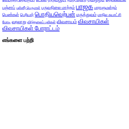
டெல்லி
தமிழர் வரலாறு
பாஜக
பஞ்சாப்
பருவநிலை மாற்றம்
பாராளுமன்றம்
பன்னீர் பெருமாள்
பொதியவெற்பன்
மருத்துவம்
பெண்கள்
பெரியார்
மாநில சுயாட்சி
விவசாயிகள்
விவசாயம்
வரலாறு
மோடி
விடுதலைப் புலிகள்
விவசாயிகள் போராட்டம்
எங்களை பற்றி