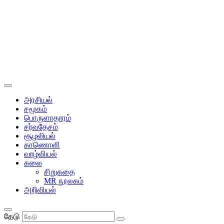
அரசியல்
சமூகம்
பொருளாதாரம்
சர்வதேசம்
சூழலியல்
காணொளி
வாழ்வியல்
கலை
சிறுகதை
MR நூலகம்
அறிவியல்
தேடு