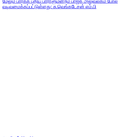
மேலும் பார்க்க
புதிய பாராளுமன்றம் பாஜக அலுவலகம் போல்
வடிவமைக்கப்பட்டுள்ளது: சு.வெங்கடேசன் எம்.பி