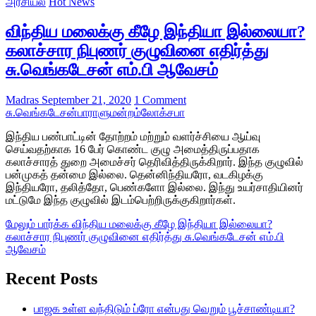
அரசியல்
Hot News
விந்திய மலைக்கு கீழே இந்தியா இல்லையா?
கலாச்சார நிபுணர் குழுவினை எதிர்த்து
சு.வெங்கடேசன் எம்.பி ஆவேசம்
Madras
September 21, 2020
1 Comment
சு.வெங்கடேசன்
பாராளுமன்றம்
லோக்சபா
இந்திய பண்பாட்டின் தோற்றம் மற்றும் வளர்ச்சியை ஆய்வு
செய்வதற்காக 16 பேர் கொண்ட குழு அமைத்திருப்பதாக
கலாச்சாரத் துறை அமைச்சர் தெரிவித்திருக்கிறார். இந்த குழுவில்
பன்முகத் தன்மை இல்லை. தென்னிந்தியரோ, வடகிழக்கு
இந்தியரோ, தலித்தோ, பெண்களோ இல்லை. இந்து உயர்சாதியினர்
மட்டுமே இந்த குழுவில் இடம்பெற்றிருக்குகிறார்கள்.
மேலும் பார்க்க
விந்திய மலைக்கு கீழே இந்தியா இல்லையா?
கலாச்சார நிபுணர் குழுவினை எதிர்த்து சு.வெங்கடேசன் எம்.பி
ஆவேசம்
Recent Posts
பாஜக உள்ள வந்திடும் ப்ரோ என்பது வெறும் பூச்சாண்டியா?