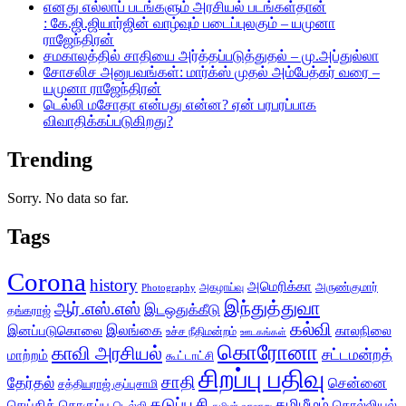
எனது எல்லாப் படங்களும் அரசியல் படங்கள்தான்
: கே.ஜி.ஜியார்ஜின் வாழ்வும் படைப்புலகும் – யமுனா
ராஜேந்திரன்
சமகாலத்தில் சாதியை அர்த்தப்படுத்துதல் – மு.அப்துல்லா
சோசலிச அனுபவங்கள்: மார்க்ஸ் முதல் அம்பேத்கர் வரை –
யமுனா ராஜேந்திரன்
டெல்லி மசோதா என்பது என்ன? ஏன் பரபரப்பாக
விவாதிக்கப்படுகிறது?
Trending
Sorry. No data so far.
Tags
Corona
history
அமெரிக்கா
அருண்குமார்
அகழாய்வு
Photography
இந்துத்துவா
ஆர்.எஸ்.எஸ்
இடஒதுக்கீடு
தங்கராஜ்
கல்வி
இலங்கை
இனப்படுகொலை
காலநிலை
உச்ச நீதிமன்றம்
ஊடகங்கள்
கொரோனா
காவி அரசியல்
சட்டமன்றத்
மாற்றம்
கூட்டாட்சி
சிறப்பு பதிவு
சாதி
தேர்தல்
சென்னை
சத்தியராஜ் குப்புசாமி
தடுப்பூசி
தமிழீழம்
செய்தித் தொகுப்பு
தொல்லியல்