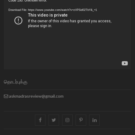
Video
Code 150: Unknown error.
Player
Download File: https://www.youtube.com/watch?v=zVPSid02TbY&_=1
தொடர்புக்கு
askmadrasreview@gmail.com
facebook
twitter
instagram
pinterest
linkedin