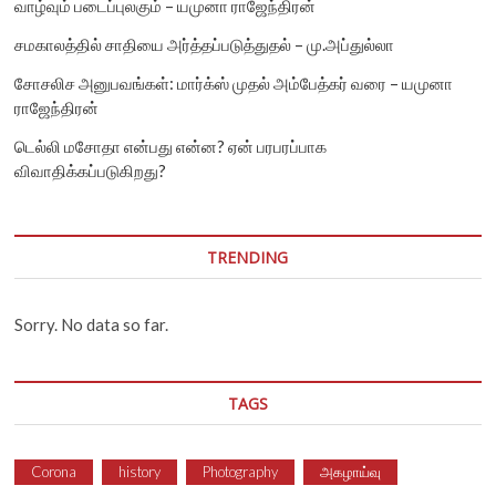
வாழ்வும் படைப்புலகும் – யமுனா ராஜேந்திரன்
சமகாலத்தில் சாதியை அர்த்தப்படுத்துதல் – மு.அப்துல்லா
சோசலிச அனுபவங்கள்: மார்க்ஸ் முதல் அம்பேத்கர் வரை – யமுனா
ராஜேந்திரன்
டெல்லி மசோதா என்பது என்ன? ஏன் பரபரப்பாக
விவாதிக்கப்படுகிறது?
TRENDING
Sorry. No data so far.
TAGS
Corona
history
Photography
அகழாய்வு