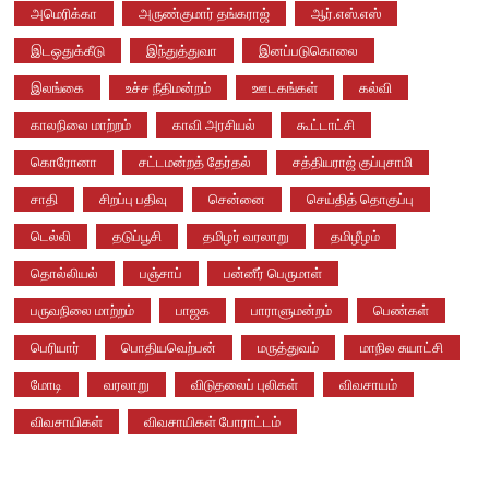
அமெரிக்கா
அருண்குமார் தங்கராஜ்
ஆர்.எஸ்.எஸ்
இடஒதுக்கீடு
இந்துத்துவா
இனப்படுகொலை
இலங்கை
உச்ச நீதிமன்றம்
ஊடகங்கள்
கல்வி
காலநிலை மாற்றம்
காவி அரசியல்
கூட்டாட்சி
கொரோனா
சட்டமன்றத் தேர்தல்
சத்தியராஜ் குப்புசாமி
சாதி
சிறப்பு பதிவு
சென்னை
செய்தித் தொகுப்பு
டெல்லி
தடுப்பூசி
தமிழர் வரலாறு
தமிழீழம்
தொல்லியல்
பஞ்சாப்
பன்னீர் பெருமாள்
பருவநிலை மாற்றம்
பாஜக
பாராளுமன்றம்
பெண்கள்
பெரியார்
பொதியவெற்பன்
மருத்துவம்
மாநில சுயாட்சி
மோடி
வரலாறு
விடுதலைப் புலிகள்
விவசாயம்
விவசாயிகள்
விவசாயிகள் போராட்டம்