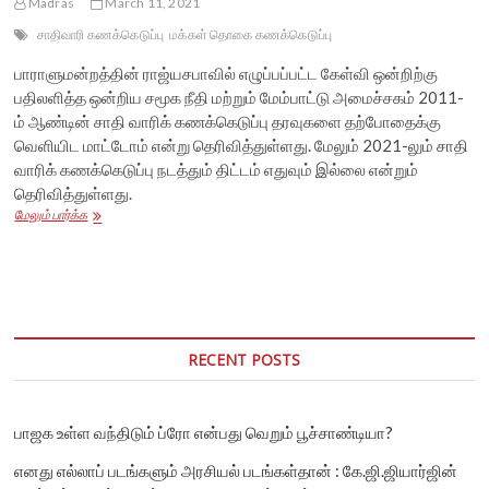
Madras
March 11, 2021
சாதிவாரி கணக்கெடுப்பு
மக்கள் தொகை கணக்கெடுப்பு
பாராளுமன்றத்தின் ராஜ்யசபாவில் எழுப்பப்பட்ட கேள்வி ஒன்றிற்கு
பதிலளித்த ஒன்றிய சமூக நீதி மற்றும் மேம்பாட்டு அமைச்சகம் 2011-
ம் ஆண்டின் சாதி வாரிக் கணக்கெடுப்பு தரவுகளை தற்போதைக்கு
வெளியிட மாட்டோம் என்று தெரிவித்துள்ளது. மேலும் 2021-லும் சாதி
வாரிக் கணக்கெடுப்பு நடத்தும் திட்டம் எதுவும் இல்லை என்றும்
தெரிவித்துள்ளது.
சாதிவாரி
மேலும் பார்க்க
கணக்கெடுப்பை
வெளியிட
முடியாது
என
ஒன்றிய
அரசு
அறிவிப்பு
RECENT POSTS
பாஜக உள்ள வந்திடும் ப்ரோ என்பது வெறும் பூச்சாண்டியா?
எனது எல்லாப் படங்களும் அரசியல் படங்கள்தான் : கே.ஜி.ஜியார்ஜின்