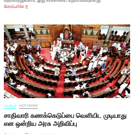
வன்னியர்களுக்கு
மேலும் பார்க்க
10.5%
இடஒதுக்கீடு
தற்காலிகமானது
தான்;இது
பாமகவுக்கும்
தெரியும்
–
ஓ.பன்னீர்செல்வம்
கருத்தால்
சர்ச்சை
அரசியல்
HOT NEWS
சாதிவாரி கணக்கெடுப்பை வெளியிட முடியாது
என ஒன்றிய அரசு அறிவிப்பு