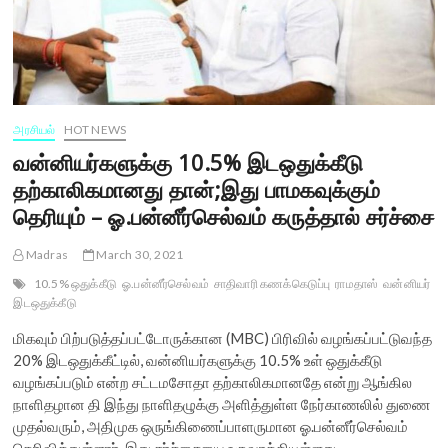
அரசியல்
HOT NEWS
வன்னியர்களுக்கு 10.5% இடஒதுக்கீடு
தற்காலிகமானது தான்;இது பாமகவுக்கும்
தெரியும் – ஓ.பன்னீர்செல்வம் கருத்தால் சர்ச்சை
Madras
March 30, 2021
10.5% ஒதுக்கீடு
ஓ.பன்னீர்செல்வம்
சாதிவாரி கணக்கெடுப்பு
ராமதாஸ்
வன்னியர்
இடஒதுக்கீடு
மிகவும் பிற்படுத்தப்பட்டோருக்கான (MBC) பிரிவில் வழங்கப்பட்டுவந்த
20% இடஒதுக்கீட்டில், வன்னியர்களுக்கு 10.5% உள் ஒதுக்கீடு
வழங்கப்படும் என்ற சட்டமசோதா தற்காலிகமானதே என்று ஆங்கில
நாளிதழான தி இந்து நாளிதழுக்கு அளித்துள்ள நேர்காணலில் துணை
முதல்வரும், அதிமுக ஒருங்கிணைப்பாளருமான ஓ.பன்னீர்செல்வம்
தெரிவித்துள்ளார். இது சர்ச்சையை உருவாக்கியுள்ளது.