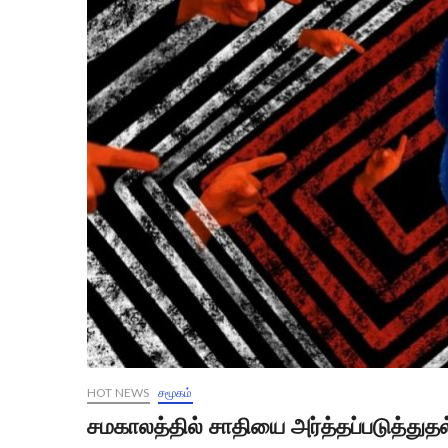
HOT NEWS
சமூகம்
சமகாலத்தில் சாதியை அர்த்தப்படுத்துதல்