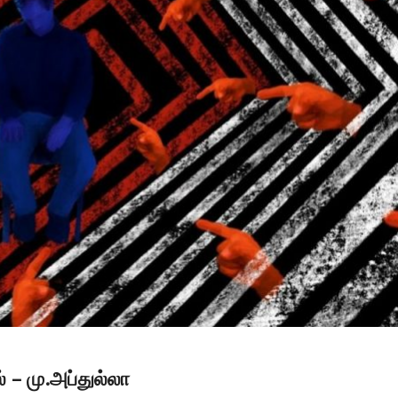
 – மு.அப்துல்லா