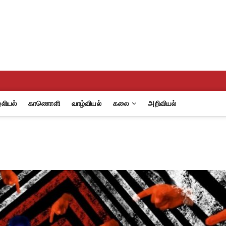
eview
A
லியல்
காணொளி
வாழ்வியல்
கலை
அறிவியல்