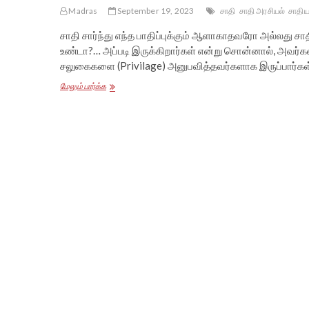
Madras
September 19, 2023
சாதி
சாதி அரசியல்
சாதிய
சாதி சார்ந்து எந்த பாதிப்புக்கும் ஆளாகாதவரோ அல்லது ச
உண்டா?… அப்படி இருக்கிறார்கள் என்று சொன்னால், அவர்கள்
சலுகைகளை (Privilage) அனுபவித்தவர்களாக இருப்பார்கள
சமகாலத்தில்
மேலும் பார்க்க
சாதியை
அர்த்தப்படுத்துதல்
–
மு.அப்துல்லா