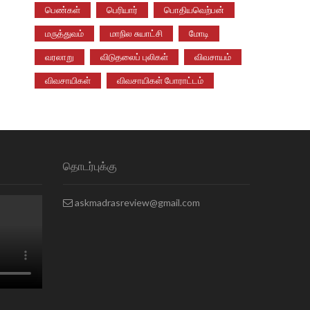
பெண்கள்
பெரியார்
பொதியவெற்பன்
மருத்துவம்
மாநில சுயாட்சி
மோடி
வரலாறு
விடுதலைப் புலிகள்
விவசாயம்
விவசாயிகள்
விவசாயிகள் போராட்டம்
தொடர்புக்கு
askmadrasreview@gmail.com