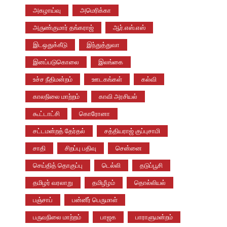
அகழாய்வு
அமெரிக்கா
அருண்குமார் தங்கராஜ்
ஆர்.எஸ்.எஸ்
இடஒதுக்கீடு
இந்துத்துவா
இனப்படுகொலை
இலங்கை
உச்ச நீதிமன்றம்
ஊடகங்கள்
கல்வி
காலநிலை மாற்றம்
காவி அரசியல்
கூட்டாட்சி
கொரோனா
சட்டமன்றத் தேர்தல்
சத்தியராஜ் குப்புசாமி
சாதி
சிறப்பு பதிவு
சென்னை
செய்தித் தொகுப்பு
டெல்லி
தடுப்பூசி
தமிழர் வரலாறு
தமிழீழம்
தொல்லியல்
பஞ்சாப்
பன்னீர் பெருமாள்
பருவநிலை மாற்றம்
பாஜக
பாராளுமன்றம்