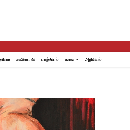
eview
A
லியல்
காணொளி
வாழ்வியல்
கலை
அறிவியல்