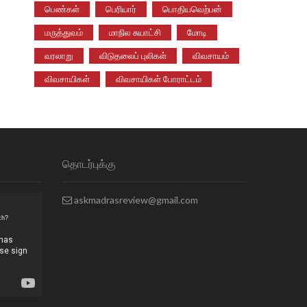
பெண்கள்
பெரியார்
பொதியவெற்பன்
மருத்துவம்
மாநில சுயாட்சி
மோடி
வரலாறு
விடுதலைப் புலிகள்
விவசாயம்
விவசாயிகள்
விவசாயிகள் போராட்டம்
தொடர்புக்கு
askmadrasreview@gmail.com
ch?