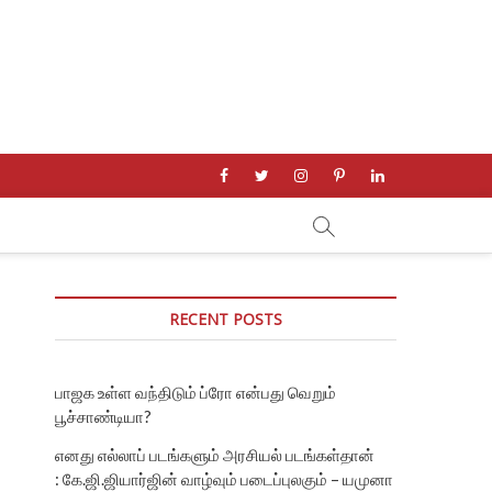
facebook
twitter
instagram
pinterest
linkedin
RECENT POSTS
பாஜக உள்ள வந்திடும் ப்ரோ என்பது வெறும்
பூச்சாண்டியா?
எனது எல்லாப் படங்களும் அரசியல் படங்கள்தான்
: கே.ஜி.ஜியார்ஜின் வாழ்வும் படைப்புலகும் – யமுனா