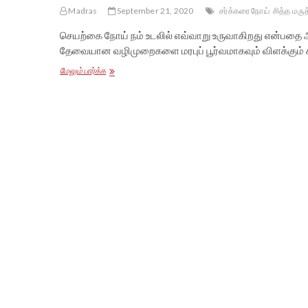
Madras
September 21, 2020
சர்க்கரை நோய்
சித்த மரு
செயற்கை நோய் நம் உடலில் எவ்வாறு உருவாகிறது என்பத
தேவையான வழிமுறைகளை மரபுப் பூர்வமாகவும் விளக்கும் 
சர்க்கரை
மேலும் பார்க்க
எப்படி
நோயாக
மாறுகிறது?
மீள்வதற்கு
நாம்
என்ன
செய்ய
வேண்டும்?