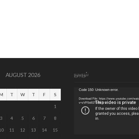
யூடியூப்
AUGUST 2026
Video
Code 150: Unknown error.
M
T
W
T
F
S
Player
Download File: https://www.youtube.com/wat
v=zVPSid02TbY&_=1
1
3
4
5
6
7
8
10
11
12
13
14
15