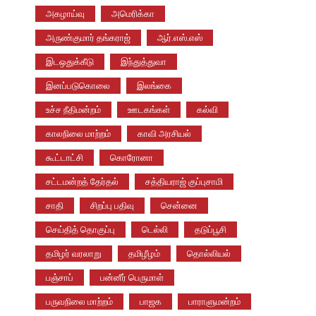
அகழாய்வு
அமெரிக்கா
அருண்குமார் தங்கராஜ்
ஆர்.எஸ்.எஸ்
இடஒதுக்கீடு
இந்துத்துவா
இனப்படுகொலை
இலங்கை
உச்ச நீதிமன்றம்
ஊடகங்கள்
கல்வி
காலநிலை மாற்றம்
காவி அரசியல்
கூட்டாட்சி
கொரோனா
சட்டமன்றத் தேர்தல்
சத்தியராஜ் குப்புசாமி
சாதி
சிறப்பு பதிவு
சென்னை
செய்தித் தொகுப்பு
டெல்லி
தடுப்பூசி
தமிழர் வரலாறு
தமிழீழம்
தொல்லியல்
பஞ்சாப்
பன்னீர் பெருமாள்
பருவநிலை மாற்றம்
பாஜக
பாராளுமன்றம்