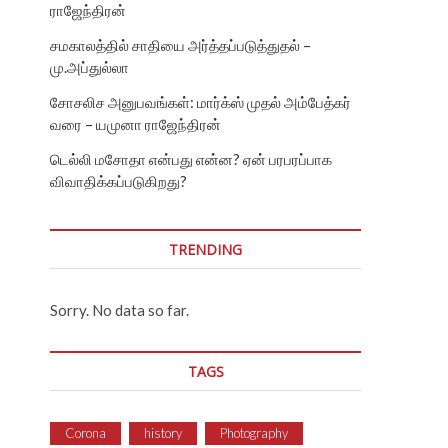
ராஜேந்திரன்
சமகாலத்தில் சாதியை அர்த்தப்படுத்துதல் –
மு.அப்துல்லா
சோசலிச அனுபவங்கள்: மார்க்ஸ் முதல் அம்பேத்கர்
வரை – யமுனா ராஜேந்திரன்
டெல்லி மசோதா என்பது என்ன? ஏன் பரபரப்பாக
விவாதிக்கப்படுகிறது?
TRENDING
Sorry. No data so far.
TAGS
Corona
history
Photography