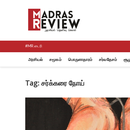
Skip
to
Madras R
content
NEWS AND RESEARCH MEDI
#MR டைரி
அரசியல்
சமூகம்
பொருளாதாரம்
சர்வதேசம்
சூழ
Tag:
சர்க்கரை நோய்