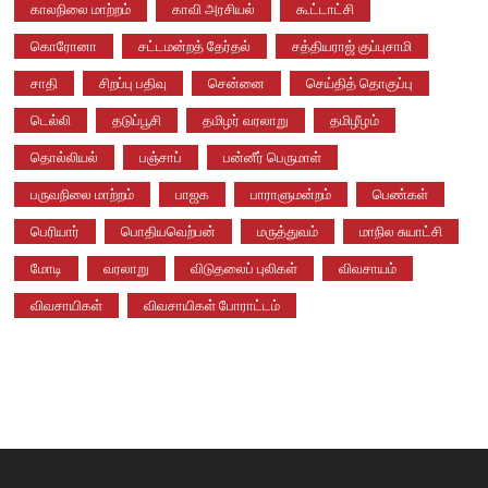
காலநிலை மாற்றம்
காவி அரசியல்
கூட்டாட்சி
கொரோனா
சட்டமன்றத் தேர்தல்
சத்தியராஜ் குப்புசாமி
சாதி
சிறப்பு பதிவு
சென்னை
செய்தித் தொகுப்பு
டெல்லி
தடுப்பூசி
தமிழர் வரலாறு
தமிழீழம்
தொல்லியல்
பஞ்சாப்
பன்னீர் பெருமாள்
பருவநிலை மாற்றம்
பாஜக
பாராளுமன்றம்
பெண்கள்
பெரியார்
பொதியவெற்பன்
மருத்துவம்
மாநில சுயாட்சி
மோடி
வரலாறு
விடுதலைப் புலிகள்
விவசாயம்
விவசாயிகள்
விவசாயிகள் போராட்டம்