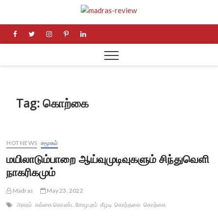
Skip
Madras
to
NEWS AND RESEARCH
MEDIA
content
facebook
twitter
instagram
pinterest
linkedin
Review
Tag:
கொற்கை
HOT NEWS
சமூகம்
மயிலாடும்பாறை ஆய்வுமுடிவுகளும் சிந்துவெளி
நாகரிகமும்
Madras
May 23, 2022
அகரம்
கங்கை கொண்ட சோழபுரம்
கீழடி
கொந்தகை
கொற்கை