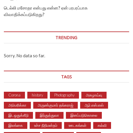
டெல்லி மசோதா என்பது என்ன? ஏன் பரபரப்பாக
விவாதிக்கப்படுகிறது?
TRENDING
Sorry. No data so far.
TAGS
Corona
history
Photography
அகழாய்வு
அமெரிக்கா
அருண்குமார் தங்கராஜ்
ஆர்.எஸ்.எஸ்
இடஒதுக்கீடு
இந்துத்துவா
இனப்படுகொலை
இலங்கை
உச்ச நீதிமன்றம்
ஊடகங்கள்
கல்வி