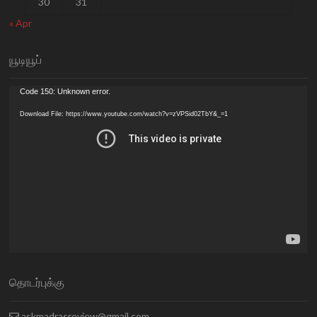
30
31
« Apr
யூடியூப்
Video
Code 150: Unknown error.
Player
Download File: https://www.youtube.com/watch?v=zVPSid02TbY&_=1
தொடர்புக்கு
askmadrasreview@gmail.com