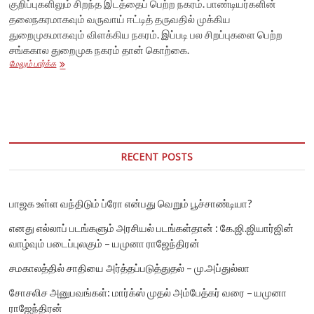
குறிப்புகளிலும் சிறந்த இடத்தைப் பெற்ற நகரம். பாண்டியர்களின்
தலைநகரமாகவும் வருவாய் ஈட்டித் தருவதில் முக்கிய
துறைமுகமாகவும் விளக்கிய நகரம். இப்படி பல சிறப்புகளை பெற்ற
சங்ககால துறைமுக நகரம் தான் கொற்கை.
2000
மேலும் பார்க்க
ஆண்டுகளுக்கு
முன்பு
கொற்கை
துறைமுகத்தில்
நடந்த
முத்து
வணிகம்
RECENT POSTS
பாஜக உள்ள வந்திடும் ப்ரோ என்பது வெறும் பூச்சாண்டியா?
எனது எல்லாப் படங்களும் அரசியல் படங்கள்தான் : கே.ஜி.ஜியார்ஜின்
வாழ்வும் படைப்புலகும் – யமுனா ராஜேந்திரன்
சமகாலத்தில் சாதியை அர்த்தப்படுத்துதல் – மு.அப்துல்லா
சோசலிச அனுபவங்கள்: மார்க்ஸ் முதல் அம்பேத்கர் வரை – யமுனா
ராஜேந்திரன்