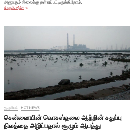
அணுகும் நிலைக்கு தள்ளப்பட்டிருக்கிறோம்.
சென்னை
மேலும் பார்க்க
ஏன்
மழைக்கு
அஞ்சுகிறது?
பெருநகரின்
வளர்ச்சியும்
பேரிடரும்!
சூழலியல்
HOT NEWS
சென்னையின் கொசஸ்தலை ஆற்றின் சதுப்பு
நிலத்தை அழிப்பதால் சூழும் ஆபத்து