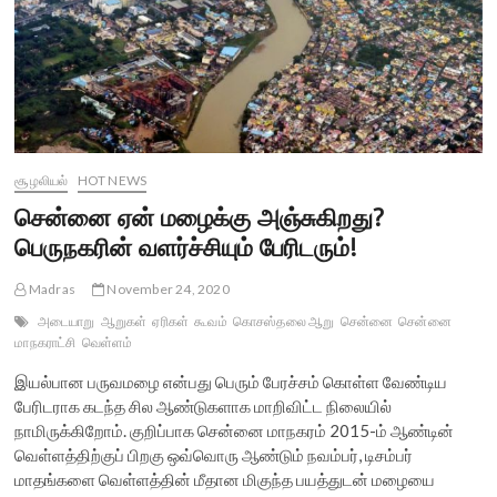
சூழலியல்
HOT NEWS
சென்னை ஏன் மழைக்கு அஞ்சுகிறது?
பெருநகரின் வளர்ச்சியும் பேரிடரும்!
Madras
November 24, 2020
அடையாறு
ஆறுகள்
ஏரிகள்
கூவம்
கொசஸ்தலை ஆறு
சென்னை
சென்னை
மாநகராட்சி
வெள்ளம்
இயல்பான பருவமழை என்பது பெரும் பேரச்சம் கொள்ள வேண்டிய
பேரிடராக கடந்த சில ஆண்டுகளாக மாறிவிட்ட நிலையில்
நாமிருக்கிறோம். குறிப்பாக சென்னை மாநகரம் 2015-ம் ஆண்டின்
வெள்ளத்திற்குப் பிறகு ஒவ்வொரு ஆண்டும் நவம்பர், டிசம்பர்
மாதங்களை வெள்ளத்தின் மீதான மிகுந்த பயத்துடன் மழையை