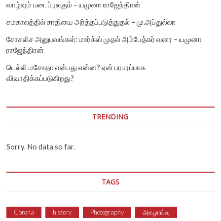
வாழ்வும் படைப்புலகும் – யமுனா ராஜேந்திரன்
சமகாலத்தில் சாதியை அர்த்தப்படுத்துதல் – மு.அப்துல்லா
சோசலிச அனுபவங்கள்: மார்க்ஸ் முதல் அம்பேத்கர் வரை – யமுனா
ராஜேந்திரன்
டெல்லி மசோதா என்பது என்ன? ஏன் பரபரப்பாக
விவாதிக்கப்படுகிறது?
TRENDING
Sorry. No data so far.
TAGS
Corona
history
Photography
அகழாய்வு