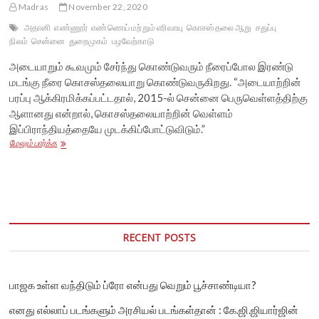
Madras
November 22, 2020
அதானி
எண்ணூர்
எண்ணெய் மற்றும் எரிவாயு
கொசஸ்தலை ஆறு
சதுப்பு
நிலம்
சென்னை
துறைமுகம்
பழவேற்காடு
அடையாறும் கூவமும் சேர்ந்து கொண்டுவரும் நீரைப்போல இரண்டு
மடங்கு நீரை கொசஸ்தலையாறு கொண்டுவருகிறது. “அடையாற்றின்
பரப்பு ஆக்கிரமிக்கப்பட்டதால், 2015-ல் சென்னை பெருவெள்ளத்திற்கு
ஆளானது என்றால், கொசஸ்தலையாற்றின் வெள்ளம்
இப்பிராந்தியத்தையே முடக்கிப்போட்டுவிடும்.”
சென்னையின்
மேலும் பார்க்க
கொசஸ்தலை
ஆற்றின்
சதுப்பு
நிலத்தை
அழிப்பதால்
சூழும்
ஆபத்து
RECENT POSTS
பாஜக உள்ள வந்திடும் ப்ரோ என்பது வெறும் பூச்சாண்டியா?
எனது எல்லாப் படங்களும் அரசியல் படங்கள்தான் : கே.ஜி.ஜியார்ஜின்