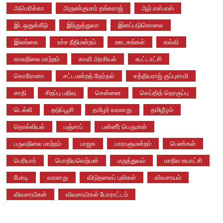
அமெரிக்கா
அருண்குமார் தங்கராஜ்
ஆர்.எஸ்.எஸ்
இடஒதுக்கீடு
இந்துத்துவா
இனப்படுகொலை
இலங்கை
உச்ச நீதிமன்றம்
ஊடகங்கள்
கல்வி
காலநிலை மாற்றம்
காவி அரசியல்
கூட்டாட்சி
கொரோனா
சட்டமன்றத் தேர்தல்
சத்தியராஜ் குப்புசாமி
சாதி
சிறப்பு பதிவு
சென்னை
செய்தித் தொகுப்பு
டெல்லி
தடுப்பூசி
தமிழர் வரலாறு
தமிழீழம்
தொல்லியல்
பஞ்சாப்
பன்னீர் பெருமாள்
பருவநிலை மாற்றம்
பாஜக
பாராளுமன்றம்
பெண்கள்
பெரியார்
பொதியவெற்பன்
மருத்துவம்
மாநில சுயாட்சி
மோடி
வரலாறு
விடுதலைப் புலிகள்
விவசாயம்
விவசாயிகள்
விவசாயிகள் போராட்டம்