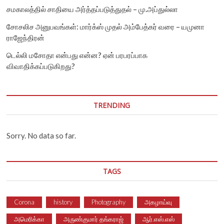
சமகாலத்தில் சாதியை அர்த்தப்படுத்துதல் – மு.அப்துல்லா
சோசலிச அனுபவங்கள்: மார்க்ஸ் முதல் அம்பேத்கர் வரை – யமுனா
ராஜேந்திரன்
டெல்லி மசோதா என்பது என்ன? ஏன் பரபரப்பாக
விவாதிக்கப்படுகிறது?
TRENDING
Sorry. No data so far.
TAGS
Corona
history
Photography
அகழாய்வு
அமெரிக்கா
அருண்குமார் தங்கராஜ்
ஆர்.எஸ்.எஸ்