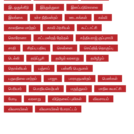
இடஒதுக்கீடு
இந்துத்துவா
இனப்படுகொலை
இலங்கை
உச்ச நீதிமன்றம்
ஊடகங்கள்
கல்வி
காலநிலை மாற்றம்
காவி அரசியல்
கூட்டாட்சி
கொரோனா
சட்டமன்றத் தேர்தல்
சத்தியராஜ் குப்புசாமி
சாதி
சிறப்பு பதிவு
சென்னை
செய்தித் தொகுப்பு
டெல்லி
தடுப்பூசி
தமிழர் வரலாறு
தமிழீழம்
தொல்லியல்
பஞ்சாப்
பன்னீர் பெருமாள்
பருவநிலை மாற்றம்
பாஜக
பாராளுமன்றம்
பெண்கள்
பெரியார்
பொதியவெற்பன்
மருத்துவம்
மாநில சுயாட்சி
மோடி
வரலாறு
விடுதலைப் புலிகள்
விவசாயம்
விவசாயிகள்
விவசாயிகள் போராட்டம்