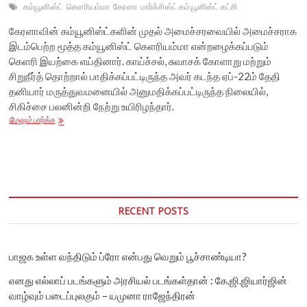
கம்யூனிஸ்ட்
கெளரியம்மா
கேரளா
மார்க்சிஸ்ட் கம்யூனிஸ்ட் கட்சி
கேரளாவின் கம்யூனிஸ்ட்களின் முதல் அமைச்சரவையில் அமைச்சராக
இடம்பெற்ற மூத்த கம்யூனிஸ்ட் கெளரியம்மா என்றழைக்கப்படும்
கெளரி இயற்கை எய்தினார். காய்ச்சல், சுவாசக் கோளாறு மற்றும்
சிறுநீர்த் தொற்றால் பாதிக்கப்பட்டிருந்த அவர் கடந்த ஏப்-22ம் தேதி
தனியார் மருத்துவமனையில் அனுமதிக்கப்பட்டிருந்த நிலையில்,
சிகிச்சை பலனின்றி நேற்று உயிரிழந்தார்.
இந்தியாவில்
மேலும் பார்க்க
முதல்
கம்யூனிஸ்ட்
அரசாங்கத்தின்
அமைச்சர்
கெளரியம்மா
உயிரிழந்தார்
RECENT POSTS
பாஜக உள்ள வந்திடும் ப்ரோ என்பது வெறும் பூச்சாண்டியா?
எனது எல்லாப் படங்களும் அரசியல் படங்கள்தான் : கே.ஜி.ஜியார்ஜின்
வாழ்வும் படைப்புலகும் – யமுனா ராஜேந்திரன்