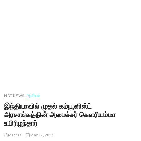
HOT NEWS
அரசியல்
இந்தியாவில் முதல் கம்யூனிஸ்ட்
அரசாங்கத்தின் அமைச்சர் கெளரியம்மா
உயிரிழந்தார்
Madras
May 12, 2021