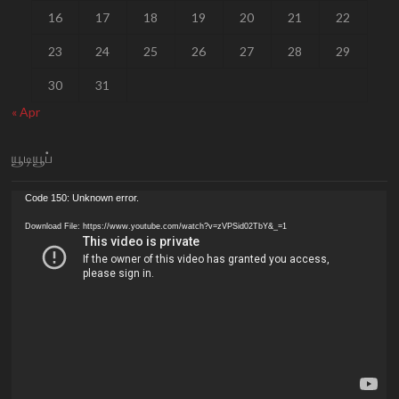
16
17
18
19
20
21
22
23
24
25
26
27
28
29
30
31
« Apr
யூடியூப்
Video
Code 150: Unknown error.
Player
Download File: https://www.youtube.com/watch?v=zVPSid02TbY&_=1