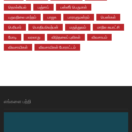
தொல்லியல்
பஞ்சாப்
பன்னீர் பெருமாள்
பருவநிலை மாற்றம்
பாஜக
பாராளுமன்றம்
பெண்கள்
பெரியார்
பொதியவெற்பன்
மருத்துவம்
மாநில சுயாட்சி
மோடி
வரலாறு
விடுதலைப் புலிகள்
விவசாயம்
விவசாயிகள்
விவசாயிகள் போராட்டம்
எங்களை பற்றி