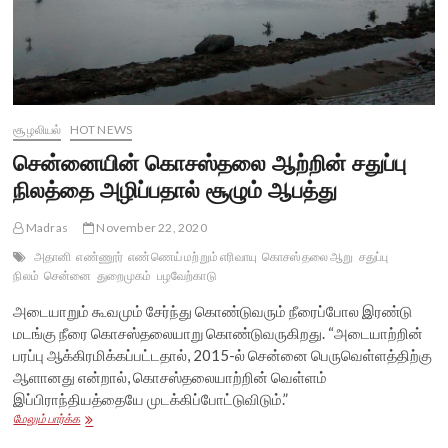
சூழலியல்
HOT NEWS
சென்னையின் கொசஸ்தலை ஆற்றின் சதுப்பு
நிலத்தை அழிப்பதால் சூழும் ஆபத்து
Madras
November 22, 2020
அதானி
எண்ணூர்
எண்ணெய் மற்றும் எரிவாயு
கொசஸ்தலை ஆறு
சதுப்பு
நிலம்
சென்னை
துறைமுகம்
பழவேற்காடு
அடையாறும் கூவமும் சேர்ந்து கொண்டுவரும் நீரைப்போல இரண்டு
மடங்கு நீரை கொசஸ்தலையாறு கொண்டுவருகிறது. “அடையாற்றின்
பரப்பு ஆக்கிரமிக்கப்பட்டதால், 2015-ல் சென்னை பெருவெள்ளத்திற்கு
ஆளானது என்றால், கொசஸ்தலையாற்றின் வெள்ளம்
இப்பிராந்தியத்தையே முடக்கிப்போட்டுவிடும்.”
சென்னையின்
மேலும் பார்க்க
கொசஸ்தலை