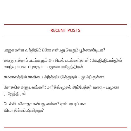
ஆற்றின்
சதுப்பு
நிலத்தை
அழிப்பதால்
சூழும்
ஆபத்து
RECENT POSTS
பாஜக உள்ள வந்திடும் ப்ரோ என்பது வெறும் பூச்சாண்டியா?
எனது எல்லாப் படங்களும் அரசியல் படங்கள்தான் : கே.ஜி.ஜியார்ஜின்
வாழ்வும் படைப்புலகும் – யமுனா ராஜேந்திரன்
சமகாலத்தில் சாதியை அர்த்தப்படுத்துதல் – மு.அப்துல்லா
சோசலிச அனுபவங்கள்: மார்க்ஸ் முதல் அம்பேத்கர் வரை – யமுனா
ராஜேந்திரன்
டெல்லி மசோதா என்பது என்ன? ஏன் பரபரப்பாக
விவாதிக்கப்படுகிறது?