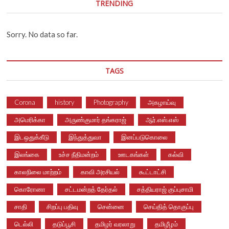
TRENDING
Sorry. No data so far.
TAGS
Corona
history
Photography
அகழாய்வு
அமெரிக்கா
அருண்குமார் தங்கராஜ்
ஆர்.எஸ்.எஸ்
இடஒதுக்கீடு
இந்துத்துவா
இனப்படுகொலை
இலங்கை
உச்ச நீதிமன்றம்
ஊடகங்கள்
கல்வி
காலநிலை மாற்றம்
காவி அரசியல்
கூட்டாட்சி
கொரோனா
சட்டமன்றத் தேர்தல்
சத்தியராஜ் குப்புசாமி
சாதி
சிறப்பு பதிவு
சென்னை
செய்தித் தொகுப்பு
டெல்லி
தடுப்பூசி
தமிழர் வரலாறு
தமிழீழம்