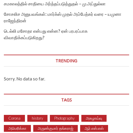
சமகாலத்தில் சாதியை அர்த்தப்படுத்துதல் – மு.அப்துல்லா
சோசலிச அனுபவங்கள்: மார்க்ஸ் முதல் அம்பேத்கர் வரை – யமுனா
ராஜேந்திரன்
டெல்லி மசோதா என்பது என்ன? ஏன் பரபரப்பாக
விவாதிக்கப்படுகிறது?
TRENDING
Sorry. No data so far.
TAGS
Corona
history
Photography
அகழாய்வு
அமெரிக்கா
அருண்குமார் தங்கராஜ்
ஆர்.எஸ்.எஸ்