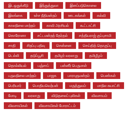
இடஒதுக்கீடு
இந்துத்துவா
இனப்படுகொலை
இலங்கை
உச்ச நீதிமன்றம்
ஊடகங்கள்
கல்வி
காலநிலை மாற்றம்
காவி அரசியல்
கூட்டாட்சி
கொரோனா
சட்டமன்றத் தேர்தல்
சத்தியராஜ் குப்புசாமி
சாதி
சிறப்பு பதிவு
சென்னை
செய்தித் தொகுப்பு
டெல்லி
தடுப்பூசி
தமிழர் வரலாறு
தமிழீழம்
தொல்லியல்
பஞ்சாப்
பன்னீர் பெருமாள்
பருவநிலை மாற்றம்
பாஜக
பாராளுமன்றம்
பெண்கள்
பெரியார்
பொதியவெற்பன்
மருத்துவம்
மாநில சுயாட்சி
மோடி
வரலாறு
விடுதலைப் புலிகள்
விவசாயம்
விவசாயிகள்
விவசாயிகள் போராட்டம்