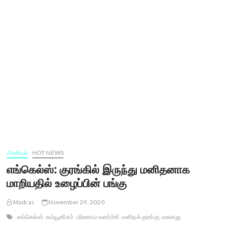
அரசியல்
HOT NEWS
எங்கெல்ஸ்: குரங்கில் இருந்து மனிதனாக
மாறியதில் உழைப்பின் பங்கு
Madras
November 29, 2020
எங்கெல்ஸ்
கம்யூனிசம்
பரிணாம வளர்ச்சி
மனிதக் குரங்கு
வரலாறு