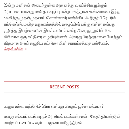
இன்று மனிதன் அடைந்துள்ள அனைத்து வளர்ச்சிகளுக்கும்
அடிப்படையானது மனித உழைப்பு என்ற மகத்தான உண்மையை இந்த
உலகிற்கு முதன்முதலாய் சொன்னவர் மார்க்சிய அறிஞர் பிரெடரிக்
எங்கெல்ஸ். மனித உருவாக்கத்தில் உழைப்பின் பங்கு என்ன என்பது
குறித்து இயற்கையின் இயக்கவியல் என்ற அவரது நூலில் மிக
விரிவாக ஒரு கட்டுரை எழுதியுள்ளார். அவரது பிறந்தநாளை போற்றும்
விதமாக அவர் எழுதிய கட்டுரையின் சாராம்சத்தை பார்போம்.
எங்கெல்ஸ்:
மேலும் பார்க்க
குரங்கில்
இருந்து
மனிதனாக
மாறியதில்
உழைப்பின்
பங்கு
RECENT POSTS
பாஜக உள்ள வந்திடும் ப்ரோ என்பது வெறும் பூச்சாண்டியா?
எனது எல்லாப் படங்களும் அரசியல் படங்கள்தான் : கே.ஜி.ஜியார்ஜின்
வாழ்வும் படைப்புலகும் – யமுனா ராஜேந்திரன்