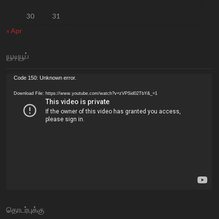
30
31
« Apr
யூடியூப்
Video
Code 150: Unknown error.
Player
Download File: https://www.youtube.com/watch?v=zVPSid02TbY&_=1
தொடர்புக்கு