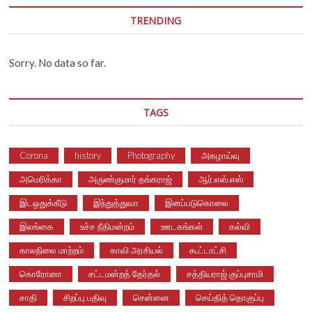
TRENDING
Sorry. No data so far.
TAGS
Corona
history
Photography
அகழாய்வு
அமெரிக்கா
அருண்குமார் தங்கராஜ்
ஆர்.எஸ்.எஸ்
இடஒதுக்கீடு
இந்துத்துவா
இனப்படுகொலை
இலங்கை
உச்ச நீதிமன்றம்
ஊடகங்கள்
கல்வி
காலநிலை மாற்றம்
காவி அரசியல்
கூட்டாட்சி
கொரோனா
சட்டமன்றத் தேர்தல்
சத்தியராஜ் குப்புசாமி
சாதி
சிறப்பு பதிவு
சென்னை
செய்தித் தொகுப்பு