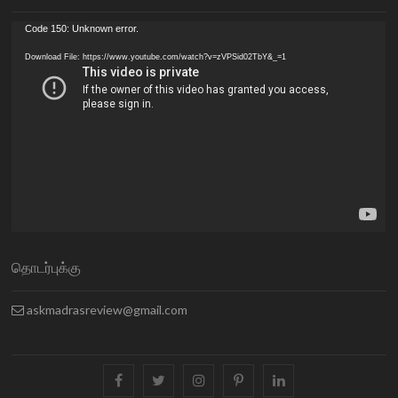
Video
Code 150: Unknown error.
Player
Download File: https://www.youtube.com/watch?v=zVPSid02TbY&_=1
தொடர்புக்கு
askmadrasreview@gmail.com
facebook
twitter
instagram
pinterest
linkedin