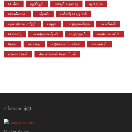
டெல்லி
தடுப்பூசி
தமிழர் வரலாறு
தமிழீழம்
தொல்லியல்
பஞ்சாப்
பன்னீர் பெருமாள்
பருவநிலை மாற்றம்
பாஜக
பாராளுமன்றம்
பெண்கள்
பெரியார்
பொதியவெற்பன்
மருத்துவம்
மாநில சுயாட்சி
மோடி
வரலாறு
விடுதலைப் புலிகள்
விவசாயம்
விவசாயிகள்
விவசாயிகள் போராட்டம்
எங்களை பற்றி
Madras Review