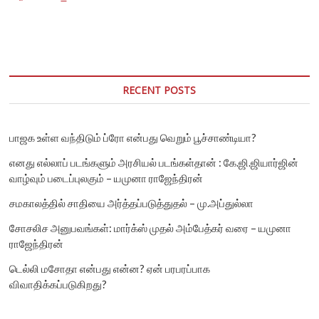
பத்திரிக்கையாளரும்,
இடதுசாரி
சிந்தனையாளருமான
இரா.ஜவஹர்
இன்று
காலமானார்!
RECENT POSTS
பாஜக உள்ள வந்திடும் ப்ரோ என்பது வெறும் பூச்சாண்டியா?
எனது எல்லாப் படங்களும் அரசியல் படங்கள்தான் : கே.ஜி.ஜியார்ஜின்
வாழ்வும் படைப்புலகும் – யமுனா ராஜேந்திரன்
சமகாலத்தில் சாதியை அர்த்தப்படுத்துதல் – மு.அப்துல்லா
சோசலிச அனுபவங்கள்: மார்க்ஸ் முதல் அம்பேத்கர் வரை – யமுனா
ராஜேந்திரன்
டெல்லி மசோதா என்பது என்ன? ஏன் பரபரப்பாக
விவாதிக்கப்படுகிறது?