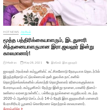
HOT NEWS
அரசியல்
மூத்த பத்திரிக்கையாளரும், இடதுசாரி
சிந்தனையாளருமான இரா.ஜவஹர் இன்று
காலமானார்!
Madras
May 28, 2021
இரங்கல்
இரா.ஜவஹர்
ஜவஹர் அவர்கள் கம்யூனிஸ்ட் கட்சிகளோடு நேரடியாக தொடர்பில்
இருந்ததோடு மட்டுமல்லாமல் தன் துவக்க நாட்களில்
தொழிற்சங்கங்களில் பங்காற்றி தொழிலாளர் உரிமைகளுக்காக
போராடியவர். கம்யூனிசம்: நேற்று-இன்று-நாளை, மகளிர் தினம்-
உண்மை வரலாறு உள்ளிட்ட பல்வேறு நூல்களை எழுதியவர். கடந்த
2020-ம் ஆண்டு செப்டம்பர் 14-ம் தேதி இரா.ஜஹவரின் மனைவி
பேராசிரியர் பூரணம் கொரோனா தொற்றால் காலமானார்.
மூத்த
மேலும் பார்க்க