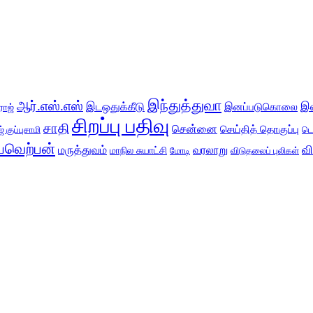
இந்துத்துவா
ஆர்.எஸ்.எஸ்
இடஒதுக்கீடு
இ
இனப்படுகொலை
ராஜ்
சிறப்பு பதிவு
சாதி
சென்னை
செய்தித் தொகுப்பு
் குப்புசாமி
டெ
வெற்பன்
வ
மருத்துவம்
வரலாறு
மாநில சுயாட்சி
மோடி
விடுதலைப் புலிகள்