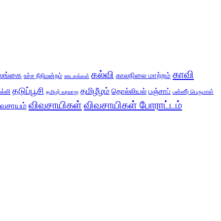
காவி
கல்வி
லங்கை
காலநிலை மாற்றம்
உச்ச நீதிமன்றம்
ஊடகங்கள்
தடுப்பூசி
தமிழீழம்
தொல்லியல்
பஞ்சாப்
ல்லி
பன்னீர் பெருமாள்
தமிழர் வரலாறு
விவசாயிகள்
விவசாயிகள் போராட்டம்
ிவசாயம்