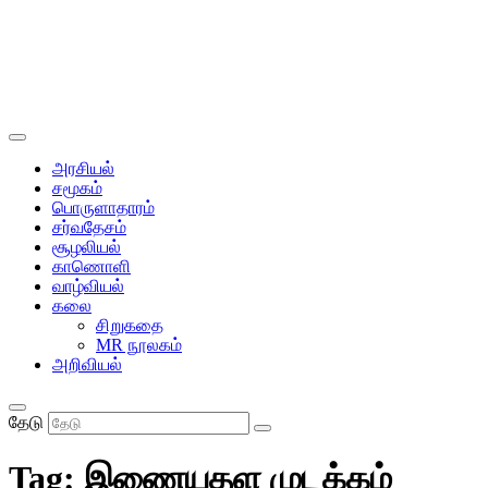
அரசியல்
சமூகம்
பொருளாதாரம்
சர்வதேசம்
சூழலியல்
காணொளி
வாழ்வியல்
கலை
சிறுகதை
MR நூலகம்
அறிவியல்
தேடு
Tag:
இணையதள முடக்கம்