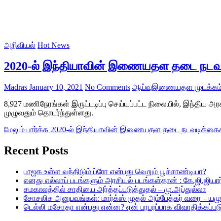
அறிவியல்
Hot News
2020-ல் இந்தியாவின் இணையதள தடை நடவடி
Madras
January 10, 2021
No Comments
ஆய்வு
இணையதள முடக்கம
8,927 மணிநேரங்கள் இருட்டடிப்பு செய்யப்பட்ட நிலையில், இந்திய 
முழுவதும் தொடர்ந்துள்ளது.
மேலும் பார்க்க
2020-ல் இந்தியாவின் இணையதள தடை நடவடிக்கைகளா
Recent Posts
பாஜக உள்ள வந்திடும் ப்ரோ என்பது வெறும் பூச்சாண்டியா?
எனது எல்லாப் படங்களும் அரசியல் படங்கள்தான் : கே.ஜி.ஜியார்
சமகாலத்தில் சாதியை அர்த்தப்படுத்துதல் – மு.அப்துல்லா
சோசலிச அனுபவங்கள்: மார்க்ஸ் முதல் அம்பேத்கர் வரை – யம
டெல்லி மசோதா என்பது என்ன? ஏன் பரபரப்பாக விவாதிக்கப்பட