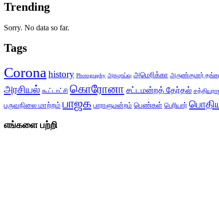
Trending
Sorry. No data so far.
Tags
Corona
history
அமெரிக்கா
அருண்குமார் தங்க
அகழாய்வு
Photography
கொரோனா
அரசியல்
சட்டமன்றத் தேர்தல்
சத்தியராஜ
கூட்டாட்சி
பாஜக
பொதிய
பருவநிலை மாற்றம்
பெண்கள்
பெரியார்
பாராளுமன்றம்
எங்களை பற்றி