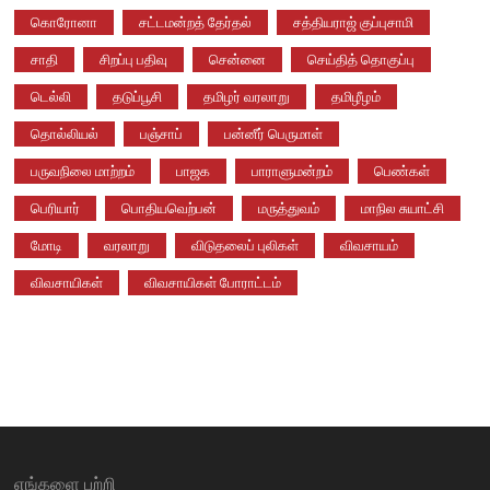
கொரோனா
சட்டமன்றத் தேர்தல்
சத்தியராஜ் குப்புசாமி
சாதி
சிறப்பு பதிவு
சென்னை
செய்தித் தொகுப்பு
டெல்லி
தடுப்பூசி
தமிழர் வரலாறு
தமிழீழம்
தொல்லியல்
பஞ்சாப்
பன்னீர் பெருமாள்
பருவநிலை மாற்றம்
பாஜக
பாராளுமன்றம்
பெண்கள்
பெரியார்
பொதியவெற்பன்
மருத்துவம்
மாநில சுயாட்சி
மோடி
வரலாறு
விடுதலைப் புலிகள்
விவசாயம்
விவசாயிகள்
விவசாயிகள் போராட்டம்
எங்களை பற்றி