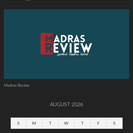
Madras Review
AUGUST 2026
S
M
T
W
T
F
S