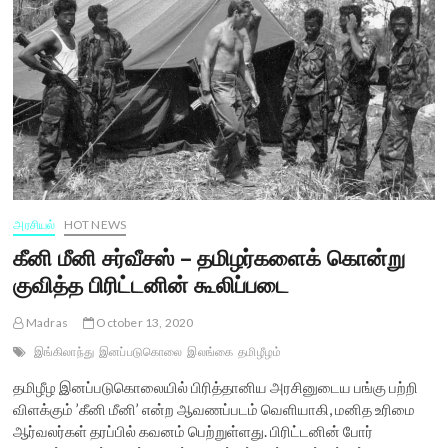
என்ன
சொல்கிறது?
அரசியல்
HOT NEWS
கீனி மீனி சர்வீசஸ் – தமிழர்களைக் கொன்று
குவித்த பிரிட்டனின் கூலிப்படை
Madras
October 13, 2020
இங்கிலாந்து
இனப்படுகொலை
இலங்கை
தமிழீழம்
தமிழீழ இனப்படுகொலையில் பிரித்தானிய அரசினுடைய பங்கு பற்றி
விளக்கும் ’கீனி மீனி’ என்ற ஆவணப்படம் வெளியாகி, மனித உரிமை
ஆர்வலர்கள் தரப்பில் கவனம் பெற்றுள்ளது. பிரிட்டனின் போர்