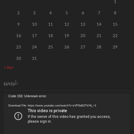
1
2
3
4
5
6
7
8
9
10
11
12
13
14
15
16
17
18
19
20
21
22
23
24
25
26
27
28
29
30
31
« Apr
யூடியூப்
Video
Code 150: Unknown error.
Player
Download File: https://www.youtube.com/watch?v=zVPSid02TbY&_=1