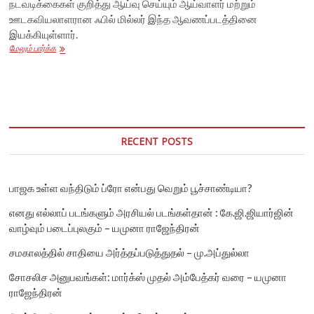
நடவடிக்கைகள் குறித்து ஆய்வு செய்யும் ஆய்வாளர் மற்றும்
ஊடகவியலாளரான ஃபில் மில்லர் இந்த ஆவணப்படத்தினை
இயக்கியுள்ளார்.
கீனி
மேலும் பார்க்க
மீனி
சர்வீசஸ்
–
தமிழர்களைக்
கொன்று
குவித்த
பிரிட்டனின்
RECENT POSTS
கூலிப்படை
பாஜக உள்ள வந்திடும் ப்ரோ என்பது வெறும் பூச்சாண்டியா?
எனது எல்லாப் படங்களும் அரசியல் படங்கள்தான் : கே.ஜி.ஜியார்ஜின்
வாழ்வும் படைப்புலகும் – யமுனா ராஜேந்திரன்
சமகாலத்தில் சாதியை அர்த்தப்படுத்துதல் – மு.அப்துல்லா
சோசலிச அனுபவங்கள்: மார்க்ஸ் முதல் அம்பேத்கர் வரை – யமுனா
ராஜேந்திரன்