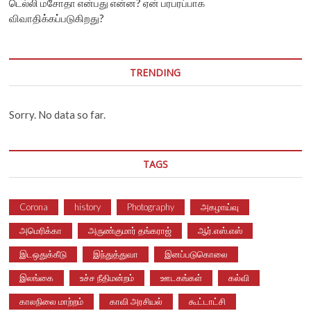
டெல்லி மசோதா என்பது என்ன? ஏன் பரபரப்பாக
விவாதிக்கப்படுகிறது?
TRENDING
Sorry. No data so far.
TAGS
Corona
history
Photography
அகழாய்வு
அமெரிக்கா
அருண்குமார் தங்கராஜ்
ஆர்.எஸ்.எஸ்
இடஒதுக்கீடு
இந்துத்துவா
இனப்படுகொலை
இலங்கை
உச்ச நீதிமன்றம்
ஊடகங்கள்
கல்வி
காலநிலை மாற்றம்
காவி அரசியல்
கூட்டாட்சி