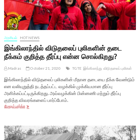
அரசியல்
HOT NEWS
இங்கிலாந்தில் விடுதலைப் புலிகளின் தடை
நீக்கம் குறித்த தீர்ப்பு என்ன சொல்கிறது?
Madras
October 21, 2020
TGTE
இங்கிலாந்து
விடுதலைப் புலிகள்
இங்கிலாந்தில் விடுதலைப் புலிகளின் மீதான தடையை நீக்க வேண்டும்
என வலியுறுத்தி நடத்தப்பட்ட வழக்கில் முக்கியமான தீர்ப்பு
அளிக்கப்பட்டிருக்கிறது. அவ்வழக்கின் பின்னணி மற்றும் தீர்ப்பு
குறித்த விவரங்களைப் பார்ப்போம்.
இங்கிலாந்தில்
மேலும் பார்க்க
விடுதலைப்
புலிகளின்
தடை
நீக்கம்
குறித்த
தீர்ப்பு