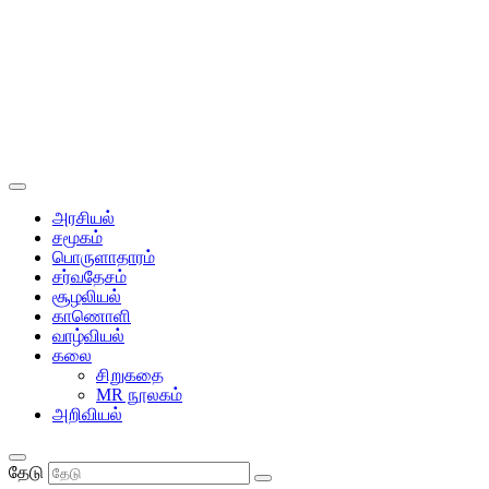
அரசியல்
சமூகம்
பொருளாதாரம்
சர்வதேசம்
சூழலியல்
காணொளி
வாழ்வியல்
கலை
சிறுகதை
MR நூலகம்
அறிவியல்
தேடு