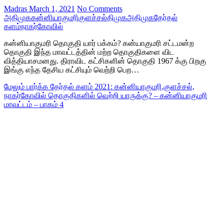
Madras
March 1, 2021
No Comments
அதிமுக
கன்னியாகுமரி
குளச்சல்
திமுகஅதிமுக
தேர்தல்
களம்
நாகர்கோவில்
கன்னியாகுமரி தொகுதி யார் பக்கம்? கன்யாகுமரி சட்டமன்ற
தொகுதி இந்த மாவட்டத்தின் மற்ற தொகுதிகளை விட
வித்தியாசமனது. திராவிட கட்சிகளின் தொகுதி 1967 க்கு பிறகு
இங்கு எந்த தேசிய கட்சியும் வெற்றி பெற…
மேலும் பார்க்க
தேர்தல் களம் 2021: கன்னியாகுமரி,குளச்சல்,
நாகர்கோவில் தொகுதிகளில் வெற்றி யாருக்கு? – கன்னியாகுமரி
மாவட்டம் – பாகம் 4