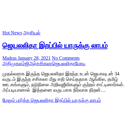
Hot News
அரசியல்
ஜெயலலிதா இறப்பில் யாருக்கு லாபம்
Madras
January 28, 2021
No Comments
அதிமுக
எம்ஜிஆர்
சசிகலா
ஜெயலலிதா
மோடி
முதல்வராக இருந்த ஜெயலலிதா இறந்த உடன் ஜெயாவுடன் 34
வருடம் இருந்த சசிகலா மீது சதி செய்ததாக ஆங்கில, தமிழ்
ஊடகங்களும், நடுநிலை அறிவுஜீவிகளும் குற்றம் சாட்டினார்கள்.
அப்படியானால் இத்தனை வருடமாக நிர்வாக திறன்…
மேலும் பார்க்க
ஜெயலலிதா இறப்பில் யாருக்கு லாபம்