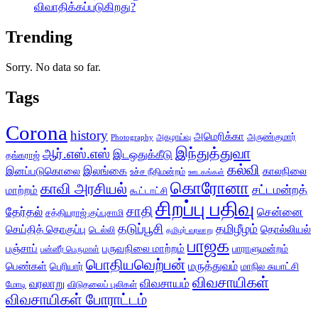
விவாதிக்கப்படுகிறது?
Trending
Sorry. No data so far.
Tags
Corona
history
அமெரிக்கா
அருண்குமார்
அகழாய்வு
Photography
இந்துத்துவா
ஆர்.எஸ்.எஸ்
இடஒதுக்கீடு
தங்கராஜ்
கல்வி
இலங்கை
இனப்படுகொலை
காலநிலை
உச்ச நீதிமன்றம்
ஊடகங்கள்
கொரோனா
காவி அரசியல்
சட்டமன்றத்
மாற்றம்
கூட்டாட்சி
சிறப்பு பதிவு
சாதி
தேர்தல்
சென்னை
சத்தியராஜ் குப்புசாமி
தடுப்பூசி
தமிழீழம்
செய்தித் தொகுப்பு
தொல்லியல்
டெல்லி
தமிழர் வரலாறு
பாஜக
பஞ்சாப்
பருவநிலை மாற்றம்
பாராளுமன்றம்
பன்னீர் பெருமாள்
பொதியவெற்பன்
மருத்துவம்
பெண்கள்
பெரியார்
மாநில சுயாட்சி
விவசாயிகள்
விவசாயம்
வரலாறு
மோடி
விடுதலைப் புலிகள்
விவசாயிகள் போராட்டம்