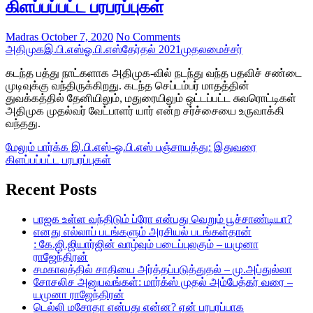
கிளப்பப்பட்ட பரபரப்புகள்
Madras
October 7, 2020
No Comments
அதிமுக
இ.பி.எஸ்
ஓ.பி.எஸ்
தேர்தல் 2021
முதலமைச்சர்
கடந்த பத்து நாட்களாக அதிமுக-வில் நடந்து வந்த பதவிச் சண்டை
முடிவுக்கு வந்திருக்கிறது. கடந்த செப்டம்பர் மாதத்தின்
துவக்கத்தில் தேனியிலும், மதுரையிலும் ஒட்டப்பட்ட சுவரொட்டிகள்
அதிமுக முதல்வர் வேட்பாளர் யார் என்ற சர்ச்சையை உருவாக்கி
வந்தது.
மேலும் பார்க்க
இ.பி.எஸ்-ஓ.பி.எஸ் பஞ்சாயத்து: இதுவரை
கிளப்பப்பட்ட பரபரப்புகள்
Recent Posts
பாஜக உள்ள வந்திடும் ப்ரோ என்பது வெறும் பூச்சாண்டியா?
எனது எல்லாப் படங்களும் அரசியல் படங்கள்தான்
: கே.ஜி.ஜியார்ஜின் வாழ்வும் படைப்புலகும் – யமுனா
ராஜேந்திரன்
சமகாலத்தில் சாதியை அர்த்தப்படுத்துதல் – மு.அப்துல்லா
சோசலிச அனுபவங்கள்: மார்க்ஸ் முதல் அம்பேத்கர் வரை –
யமுனா ராஜேந்திரன்
டெல்லி மசோதா என்பது என்ன? ஏன் பரபரப்பாக