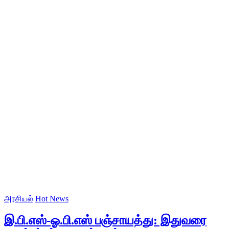
அரசியல்
Hot News
இ.பி.எஸ்-ஓ.பி.எஸ் பஞ்சாயத்து: இதுவரை