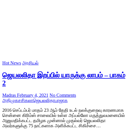
Hot News
அரசியல்
ஜெயலலிதா இறப்பில் யாருக்கு லாபம் – பாகம்
2
Madras
February 4, 2021
No Comments
அதிமுக
சசிகலா
ஜெயலலிதா
பாஜாக
2016 செப்டம்பர் மாதம் 23 ஆம் தேதி உடல் நலக்குறைவு காரணமாக
சென்னை கிரிம்ஸ் சாலையில் உள்ள அப்பல்லோ மருத்துவமனையில்
அனுமதிக்கபட்ட தமிழக முன்னால் முதல்வர் ஜெயலலிதா
அவர்களுக்கு 75 நாட்களாக அளிக்கபட்ட சிகிச்சை…