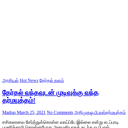
அரசியல்
Hot News
தேர்தல் களம்
தேர்தல் வந்தவுடன் முடிவுக்கு வந்த
தர்மயுத்தம்!
Madras
March 25, 2021
No Comments
அதிமுக
ஓ.பி.எஸ்
தர்மயுத்தம்
சசிகலாவை சேர்த்துக்கொள்ள வாய்ப்பே இல்லை என்று எடப்பாடி
பழனிச்சாமி சொன்னபோது அமைதியாகக் கடந்த ஓ.பி.எஸ்,