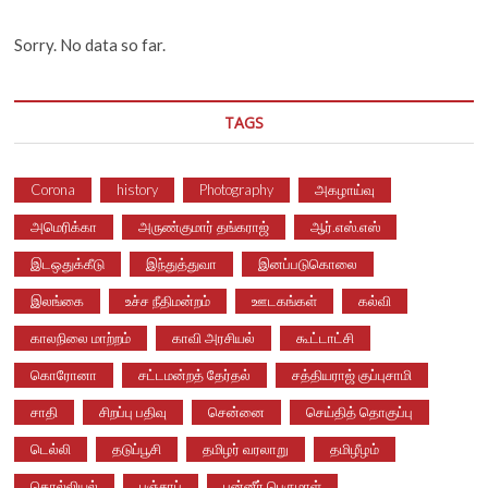
Sorry. No data so far.
TAGS
Corona
history
Photography
அகழாய்வு
அமெரிக்கா
அருண்குமார் தங்கராஜ்
ஆர்.எஸ்.எஸ்
இடஒதுக்கீடு
இந்துத்துவா
இனப்படுகொலை
இலங்கை
உச்ச நீதிமன்றம்
ஊடகங்கள்
கல்வி
காலநிலை மாற்றம்
காவி அரசியல்
கூட்டாட்சி
கொரோனா
சட்டமன்றத் தேர்தல்
சத்தியராஜ் குப்புசாமி
சாதி
சிறப்பு பதிவு
சென்னை
செய்தித் தொகுப்பு
டெல்லி
தடுப்பூசி
தமிழர் வரலாறு
தமிழீழம்
தொல்லியல்
பஞ்சாப்
பன்னீர் பெருமாள்