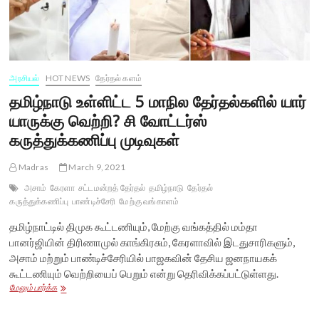
அரசியல்
HOT NEWS
தேர்தல் களம்
தமிழ்நாடு உள்ளிட்ட 5 மாநில தேர்தல்களில் யார்
யாருக்கு வெற்றி? சி வோட்டர்ஸ்
கருத்துக்கணிப்பு முடிவுகள்
Madras
March 9, 2021
அசாம்
கேரளா
சட்டமன்றத் தேர்தல்
தமிழ்நாடு
தேர்தல்
கருத்துக்கணிப்பு
பாண்டிச்சேரி
மேற்கு வங்காளம்
தமிழ்நாட்டில் திமுக கூட்டணியும், மேற்கு வங்கத்தில் மம்தா
பானர்ஜியின் திரிணாமுல் காங்கிரசும், கேரளாவில் இடதுசாரிகளும்,
அசாம் மற்றும் பாண்டிச்சேரியில் பாஜகவின் தேசிய ஜனநாயகக்
கூட்டணியும் வெற்றியைப் பெறும் என்று தெரிவிக்கப்பட்டுள்ளது.
தமிழ்நாடு
மேலும் பார்க்க
உள்ளிட்ட
5