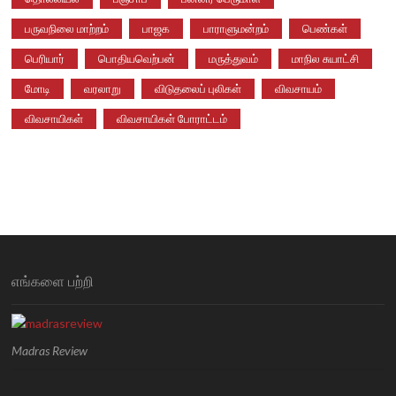
பருவநிலை மாற்றம்
பாஜக
பாராளுமன்றம்
பெண்கள்
பெரியார்
பொதியவெற்பன்
மருத்துவம்
மாநில சுயாட்சி
மோடி
வரலாறு
விடுதலைப் புலிகள்
விவசாயம்
விவசாயிகள்
விவசாயிகள் போராட்டம்
எங்களை பற்றி
Madras Review