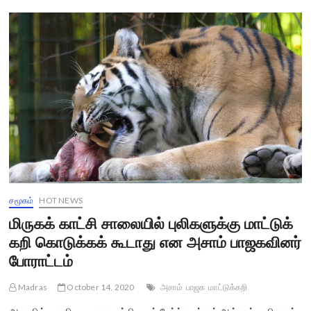
மாநில
தேர்தல்களில்
யார்
யாருக்கு
வெற்றி?
சி
வோட்டர்ஸ்
கருத்துக்கணிப்பு
முடிவுகள்
சமூகம்
HOT NEWS
மிருகக் காட்சி சாலையில் புலிகளுக்கு மாட்டுக்
கறி கொடுக்கக் கூடாது என அசாம் பாஜகவினர்
போராட்டம்
Madras
October 14, 2020
அசாம்
பாஜக
மாட்டுக்கறி