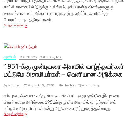
அசாமில் பாரதிய ஜனதா கட்சியைச் சேர்ந்தவர்கள் அங்குள்ள மிருகக்
காட்சி சாலையில் இருக்கும் சிங்கம், புலி போன்ற விலங்குகளுகு
உணவுக்காக மாட்டுக்கறி பரிமாறுவதற்கு எதிர்ப்பு தெரிவித்து
போராட்டம் நடத்தியுள்ளனர்.
மிருகக்
மேலும் பார்க்க
காட்சி
சாலையில்
புலிகளுக்கு
மாட்டுக்
கறி
கொடுக்கக்
அரசியல்
HOT NEWS
POLITICS_TAG
கூடாது
1951-க்கு முன்புவரை அசாமில் வாழ்ந்தவர்கள்
என
மட்டுமே அசாமியர்கள் – வெளியான அறிக்கை
அசாம்
பாஜகவினர்
போராட்டம்
Madras
August 12, 2020
history
அசாம்
வரலாறு
உள்துறை அமைச்சகத்தால் உருவாக்கப்பட்ட குழு ஒன்றின் இதுவரை
வெளிவராத அறிக்கை, 1951க்கு முன்பு அசாமில் வாழ்ந்தவர்கள்
மட்டுமே அசாமியர்கள் என்று அறிவிக்க பரிந்துரைத்துள்ளாது.
1951-
மேலும் பார்க்க
க்கு
முன்புவரை
அசாமில்