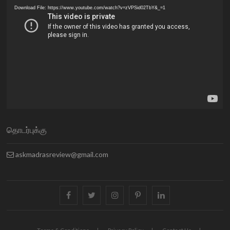
Player
Download File: https://www.youtube.com/watch?v=zVPSid02TbY&_=1
தொடர்புக்கு
askmadrasreview@gmail.com
facebook
twitter
instagram
pinterest
linkedin