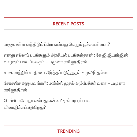
வாழ்ந்தவர்கள்
மட்டுமே
அசாமியர்கள்
–
RECENT POSTS
வெளியான
அறிக்கை
பாஜக உள்ள வந்திடும் ப்ரோ என்பது வெறும் பூச்சாண்டியா?
எனது எல்லாப் படங்களும் அரசியல் படங்கள்தான் : கே.ஜி.ஜியார்ஜின்
வாழ்வும் படைப்புலகும் – யமுனா ராஜேந்திரன்
சமகாலத்தில் சாதியை அர்த்தப்படுத்துதல் – மு.அப்துல்லா
சோசலிச அனுபவங்கள்: மார்க்ஸ் முதல் அம்பேத்கர் வரை – யமுனா
ராஜேந்திரன்
டெல்லி மசோதா என்பது என்ன? ஏன் பரபரப்பாக
விவாதிக்கப்படுகிறது?
TRENDING