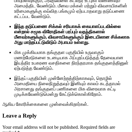
பாயுமளவுக்கும், அதேவேளை கடல்நீர் உட்புகா வண்ணவும்
அமைத்திட வேண்டும். மீனவ மக்கள் மற்றும் விவசாயிகளின்
உரிமைகளுக்கு எவ்வித பங்கமும் ஏற்படாதவாறு தடுப்பணை
கட்டப்பட வேண்டும்.
இந்த தடுப்பணை சிக்கல் சரியாகக் கையாளப்படவில்லை
என்றால் சமூக விரோதிகள் பரப்பும் வதந்திகளால்
மீனவர்களுக்கும், விவசாயிகளுக்கும் இடையிலான சிக்கலாக
அது மாற்றப்பட்டுவிடும் அபாயம் உள்ளது.
மிக முக்கியமாக தங்குதள பகுதியில் உருவாகும்
மணற்மேடுகளை உடனடியாக அப்புறப்படுத்தத் தேவையான
இயந்திர உபகரண வசதிகளை நிரந்தரமாக தங்குதளத்தினுள்
ஏற்படுத்த வேண்டும்.
இந்தப் பகுதியின் முன்னேற்றத்திற்காகவும், தொழில்
அமைதியை நிலைநிறுத்தவும் இனியும் காலம் கடத்தாமல்
அரசானது தங்குதளப் பணிகளை மிக விரைவாக கட்டி
முடிக்கவேண்டுமென்று கேட்டுக்கொள்கிறோம்.
ஆகிய கோரிக்கைகளை முன்வைக்கிறார்கள்.
Leave a Reply
Your email address will not be published.
Required fields are