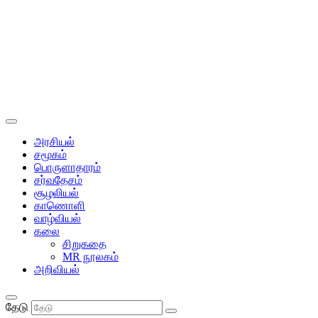
அரசியல்
சமூகம்
பொருளாதாரம்
சர்வதேசம்
சூழலியல்
காணொளி
வாழ்வியல்
கலை
சிறுகதை
MR நூலகம்
அறிவியல்
தேடு