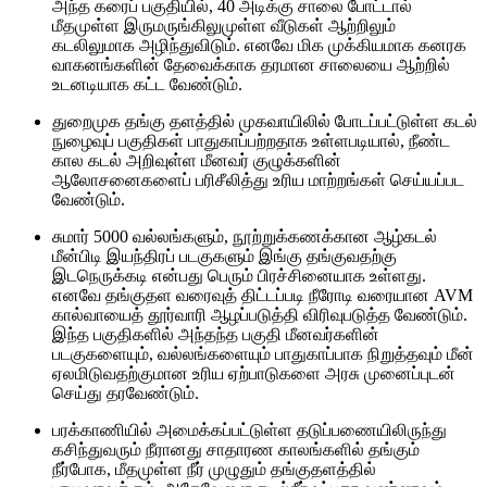
அந்த கரைப் பகுதியில், 40 அடிக்கு சாலை போட்டால்
மீதமுள்ள இருமருங்கிலுமுள்ள வீடுகள் ஆற்றிலும்
கடலிலுமாக அழிந்துவிடும். எனவே மிக முக்கியமாக கனரக
வாகனங்களின் தேவைக்காக தரமான சாலையை ஆற்றில்
உடனடியாக கட்ட வேண்டும்.
துறைமுக தங்கு தளத்தில் முகவாயிலில் போடப்பட்டுள்ள கடல்
நுழைவுப் பகுதிகள் பாதுகாப்பற்றதாக உள்ளபடியால், நீண்ட
கால கடல் அறிவுள்ள மீனவர் குழுக்களின்
ஆலோசனைகளைப் பரிசீலித்து உரிய மாற்றங்கள் செய்யப்பட
வேண்டும்.
சுமார் 5000 வல்லங்களும், நூற்றுக்கணக்கான ஆழ்கடல்
மீன்பிடி இயந்திரப் படகுகளும் இங்கு தங்குவதற்கு
இடநெருக்கடி என்பது பெரும் பிரச்சினையாக உள்ளது.
எனவே தங்குதள வரைவுத் திட்டப்படி நீரோடி வரையான AVM
கால்வாயைத் தூர்வாரி ஆழப்படுத்தி விரிவுபடுத்த வேண்டும்.
இந்த பகுதிகளில் அந்தந்த பகுதி மீனவர்களின்
படகுகளையும், வல்லங்களையும் பாதுகாப்பாக நிறுத்தவும் மீன்
ஏலமிடுவதற்குமான உரிய ஏற்பாடுகளை அரசு முனைப்புடன்
செய்து தரவேண்டும்.
பரக்காணியில் அமைக்கப்பட்டுள்ள தடுப்பணையிலிருந்து
கசிந்துவரும் நீரானது சாதாரண காலங்களில் தங்கும்
நீர்போக, மீதமுள்ள நீர் முழுதும் தங்குதளத்தில்