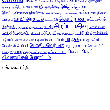
history
அமெரிக்கா
அருண்குமார்
அகழாய்வு
Photography
இந்துத்துவா
ஆர்.எஸ்.எஸ்
இடஒதுக்கீடு
தங்கராஜ்
கல்வி
இலங்கை
இனப்படுகொலை
காலநிலை
உச்ச நீதிமன்றம்
ஊடகங்கள்
கொரோனா
காவி அரசியல்
சட்டமன்றத்
மாற்றம்
கூட்டாட்சி
சிறப்பு பதிவு
சாதி
தேர்தல்
சென்னை
சத்தியராஜ் குப்புசாமி
தடுப்பூசி
தமிழீழம்
செய்தித் தொகுப்பு
தொல்லியல்
டெல்லி
தமிழர் வரலாறு
பாஜக
பஞ்சாப்
பருவநிலை மாற்றம்
பாராளுமன்றம்
பன்னீர் பெருமாள்
பொதியவெற்பன்
மருத்துவம்
பெண்கள்
பெரியார்
மாநில சுயாட்சி
விவசாயிகள்
விவசாயம்
வரலாறு
மோடி
விடுதலைப் புலிகள்
விவசாயிகள் போராட்டம்
எங்களை பற்றி