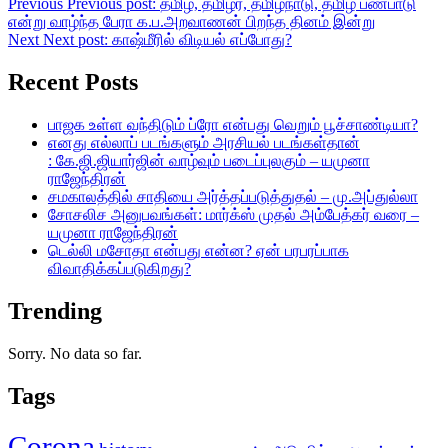
Previous
Previous post:
தமிழ், தமிழர், தமிழ்நாடு, தமிழ் பண்பாடு
என்று வாழ்ந்த பேரா க.ப.அறவாணன் பிறந்த தினம் இன்று
Next
Next post:
காஷ்மீரில் விடியல் எப்போது?
Recent Posts
பாஜக உள்ள வந்திடும் ப்ரோ என்பது வெறும் பூச்சாண்டியா?
எனது எல்லாப் படங்களும் அரசியல் படங்கள்தான்
: கே.ஜி.ஜியார்ஜின் வாழ்வும் படைப்புலகும் – யமுனா
ராஜேந்திரன்
சமகாலத்தில் சாதியை அர்த்தப்படுத்துதல் – மு.அப்துல்லா
சோசலிச அனுபவங்கள்: மார்க்ஸ் முதல் அம்பேத்கர் வரை –
யமுனா ராஜேந்திரன்
டெல்லி மசோதா என்பது என்ன? ஏன் பரபரப்பாக
விவாதிக்கப்படுகிறது?
Trending
Sorry. No data so far.
Tags
Corona