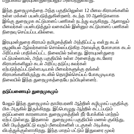
மறுபக்கம் இரயுமன்துறையிலும் அமைந்துள்ளது.
இந்த துறைமுகத்தை அந்த பகுதியிலுள்ள 12 மீனவ கிராமங்களில்
உள்ள மக்கள் பயன்படுத்துகின்றனர். கடந்த 10 ஆண்டுகளாக
இங்கு துறைமுக கட்டுமானப் பணிகள் நடந்து வருகிறது. ஆனாலும்
மீனவர்கள் பயன்படுத்தும் வகையில் இன்னும் கட்டுமானப் பணிகள்
நிறைவு செய்யப்படவில்லை.
இரயுமன்துறை கிராமம் தமிழகத்தின் அத்திப்பட்டி என்று கடல்
சூழலியல் ஆர்வர்களால் சொல்லப்படுகிற அளவுக்கு மோசமாக கடல்
அரிப்பால் பாதிக்கப்பட்ட நிலையில் உள்ளது. இராயுமன்துறை
மட்டுமல்லாமல், அந்த பகுதியில் உள்ள அனைத்து கடலோர
கிராமங்களிலும் கடல் அரிப்பு தடுப்பு சுவர்கள்
ஏற்படுத்தப்பட்டுள்ளபடியால் மீனவர்களுக்கு தங்கள்
கிராமங்களிலிருந்து கடலில் தொழில்செய்யப் போகமுடியாத
நிலையில் இந்த துறைமுகத்தையே நம்பியுள்ளனர்.
தடுப்பணையும் துறைமுகமும்
மேலும் இந்த துறைமுகம் தாமிரபரணி ஆற்றின் கழிமுகப் பகுதிக்கு
மிக அருகில் இருக்கிறது. இப்பொழுது ஆற்றில் கட்டப்படும்
தடுப்பணை காரணமாக துறைமுகத்தின் நீர் போக்கில் மாற்றம்
ஏற்பட்டுள்ளது. இதனால் துறைமுகப் பகுதியில் மணல் குவிந்து,
மீன் பிடித்துவிட்டு வரும் மீனவர்களின் படகுகள் அடிக்கடி
விபத்துக்குள்ளாகிறது. இந்த மாதம் மட்டும் இதுவரை மூவர்