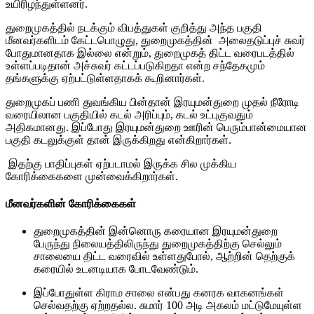
உயிரிழந்துள்ளனர்.
துறைமுகத்தில் நடக்கும் விபத்துகள் குறித்து அந்த பகுதி
மீனவர்களிடம் கேட்டபொழுது, துறைமுகத்தின் அலைதடுப்புச் சுவர்
போதுமானதாக இல்லை என்றும், துறைமுகத் திட்ட வரைபடத்தில்
உள்ளப்படிதான் அச்சுவர் கட்டப்படுகிறதா என்ற சந்தேகமும்
தங்களுக்கு ஏற்பட்டுள்ளதாகக் கூறினார்கள்.
துறைமுகப் பணி துவங்கிய பின்தான் இரயுமன்துறை முதல் நீரோடி
வரையிலான பகுதியில் கடல் அரிப்பும், கடல் உட்புகுவதும்
அதிகமானது. இப்போது இரயுமன்துறை ஊரின் பெரும்பான்மையான
பகுதி கடலுக்குள் தான் இருக்கிறது என்கிறார்கள்.
இதற்கு பாதிப்புகள் ஏற்படாமல் இருக்க சில முக்கிய
கோரிக்கைகளை முன்வைக்கிறார்கள்.
மீனவர்களின் கோரிக்கைகள்
துறைமுகத்தின் இன்னொரு கரையான இரயுமன்துறை
பேருந்து நிலையத்திலிருந்து துறைமுகத்திற்கு செல்லும்
சாலையை திட்ட வரைவில் உள்ளதுபோல், ஆற்றின் தெற்குக்
கரையில் உடனடியாக போடவேண்டும்.
இப்போதுள்ள கிராம சாலை என்பது கனரக வாகனங்கள்
செல்வதற்கு ஏற்றதல்ல. சுமார் 100 அடி அகலம் மட்டுமேயுள்ள