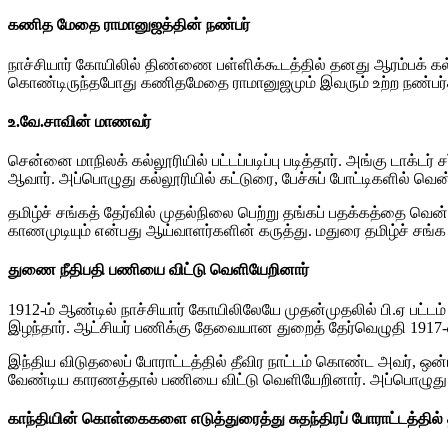
கணித மேதை ராமானுஜத்தின் நண்பர்
நாச்சியார் கோயிலில் திண்ணை பள்ளிக்கூடத்தில் தனது ஆரம்பக் கல்வி
கொண்டிருந்தபோது கணிதமேதை ராமானுஜமும் இவரும் உற்ற நண்பர்
உ.வே.சாவின் மாணவர்
சென்னை மாநிலக் கல்லூரியில் பட்டப்படிப்பு படித்தார். அங்கு டாக்
ஆவார். அப்பொழுது கல்லூரியில் கட்டுரை, பேச்சுப் போட்டிகளில் வென்
தமிழ்ச் சங்கத் தேர்வில் முதல்நிலை பெற்று தங்கப் பதக்கத்தை வெ
காணமுடியும் என்பது ஆய்வாளர்களின் கருத்து. மதுரை தமிழ்ச் சங்
துணை நீதிபதி பணியை விட்டு வெளியேறினார்
1912-ம் ஆண்டில் நாச்சியார் கோயிலிலேயே முதன்முதலில் பி.ஏ பட்ட
இழந்தார். ஆட்சியர் பணிக்கு தேவையான துறைத் தேர்வெழுதி 1917-
இந்திய விடுதலைப் போராட்டத்தில் தீவிர நாட்டம் கொண்ட அவர், ஒன்
வேண்டிய காரணத்தால் பணியை விட்டு வெளியேறினார். அப்பொழுது இவரி
காந்தியின் கொள்கைகளை எடுத்துரைத்து சுதந்திரப் போராட்டத்தில்