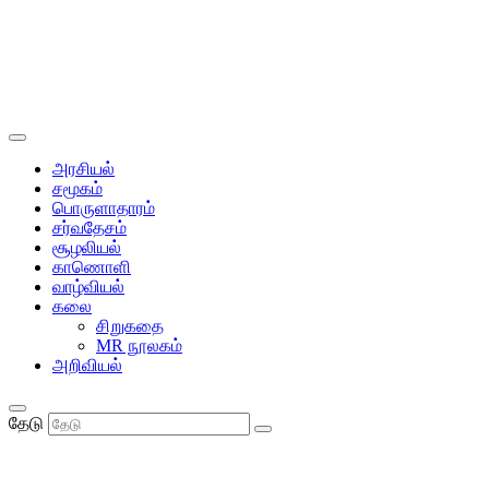
அரசியல்
சமூகம்
பொருளாதாரம்
சர்வதேசம்
சூழலியல்
காணொளி
வாழ்வியல்
கலை
சிறுகதை
MR நூலகம்
அறிவியல்
தேடு