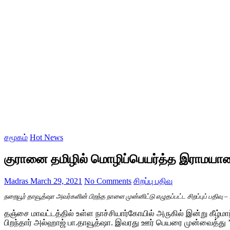
சமூகம்
Hot News
குரானை தமிழில் மொழிப்பெயர்த்த இராமயா
Madras
March 29, 2021
No Comments
சிறப்பு பதிவு
நறையூர் தாவூத்ஷா அவர்களின் பிறந்த நாளை முன்னிட்டு எழுதப்பட்ட சிறப்புப் பதிவு 
தஞ்சை மாவட்டத்தில் உள்ள நாச்சியார்கோயில் அருகில் இன்று கீழ்மாந்
பிறந்தார் அல்ஹாஜ் பா.தாவூத்ஷா. இவரது ஊர் பெயரை முன்வைத்து ’