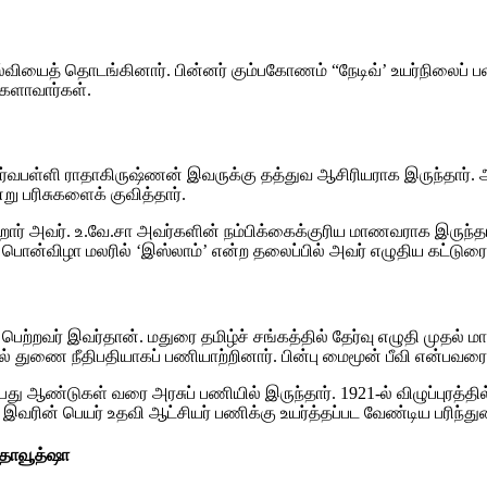
யைத் தொடங்கினார். பின்னர் கும்பகோணம் “நேடிவ்’ உயர்நிலைப் பள்ளியி
களாவார்கள்.
டர் சர்வபள்ளி ராதாகிருஷ்ணன் இவருக்கு தத்துவ ஆசிரியராக இருந்தார்.
று பரிசுகளைக் குவித்தார்.
ன்றார் அவர். உ.வே.சா அவர்களின் நம்பிக்கைக்குரிய மாணவராக இருந்
க பொன்விழா மலரில் ‘இஸ்லாம்’ என்ற தலைப்பில் அவர் எழுதிய கட்டுர
ம் பெற்றவர் இவர்தான். மதுரை தமிழ்ச் சங்கத்தில் தேர்வு எழுதி மு
ல் துணை நீதிபதியாகப் பணியாற்றினார். பின்பு மைமூன் பீவி என்பவ
பது ஆண்டுகள் வரை அரசுப் பணியில் இருந்தார். 1921-ல் விழுப்புரத்
ன் பெயர் உதவி ஆட்சியர் பணிக்கு உயர்த்தப்பட வேண்டிய பரிந்துரைய
 தாவூத்ஷா