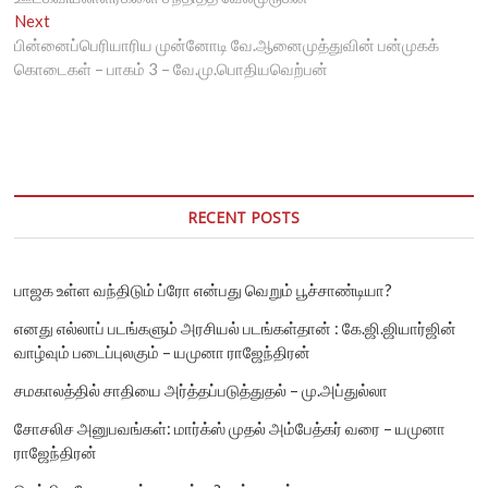
Next
Next
post:
பின்னைப்பெரியாரிய முன்னோடி வே.ஆனைமுத்துவின் பன்முகக்
கொடைகள் – பாகம் 3 – வே.மு.பொதியவெற்பன்
RECENT POSTS
பாஜக உள்ள வந்திடும் ப்ரோ என்பது வெறும் பூச்சாண்டியா?
எனது எல்லாப் படங்களும் அரசியல் படங்கள்தான் : கே.ஜி.ஜியார்ஜின்
வாழ்வும் படைப்புலகும் – யமுனா ராஜேந்திரன்
சமகாலத்தில் சாதியை அர்த்தப்படுத்துதல் – மு.அப்துல்லா
சோசலிச அனுபவங்கள்: மார்க்ஸ் முதல் அம்பேத்கர் வரை – யமுனா
ராஜேந்திரன்