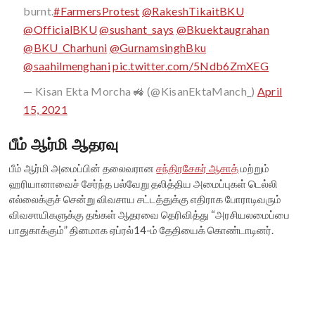
burnt.
#FarmersProtest
@RakeshTikaitBKU
@OfficialBKU
@sushant_says
@Bkuektaugrahan
@BKU_Charhuni
@GurnamsinghBku
@saahilmenghani
pic.twitter.com/5Ndb6ZmXEG
— Kisan Ekta Morcha 🚜 (@KisanEktaManch_)
April
15, 2021
பீம் ஆர்மி ஆதரவு
பீம் ஆர்மி அமைப்பின் தலைவரான
சந்திரசேகர் ஆசாத்
மற்றும்
ஹரியானாவைச் சேர்ந்த பல்வேறு தலித்திய அமைப்புகள் டெல்லி
எல்லைக்குச் சென்று விவசாய சட்டத்துக்கு எதிராக போராடிவரும்
விவசாயிகளுக்கு தங்கள் ஆதரவை தெரிவித்து “அரசியலமைப்பை
பாதுகாக்கும்” தினமாக ஏப்ரல்14-ம் தேதியைக் கொண்டாடினர்.