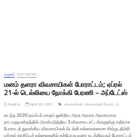
சமூகம்
HOT NEWS
மனம் தளரா விவசாயிகள் போராட்டம்; ஏப்ரல்
21-ல் டெல்லியை நோக்கி பேரணி – அப்டேட்ஸ்
Madras
April 18, 2021
விவசாயிகள்
விவசாயிகள் போராட்டம்
கடந்த 2020 நவம்பர் மாதம் ஒன்றிய அரசு அவசர அவசரமாக
நாடாளுமன்றத்தில் அமல்படுத்திய 3 விவசாய சட்டங்களுக்கு எதிராக
போராடத் துவங்கிய விவசாயிகள் டெல்லி எல்லைகளான சிங்கு, திக்ரி
மற்றும் காசிப்பூர் எல்லைகளில் தற்போது வரை நடத்திவரும் போராட்டம்