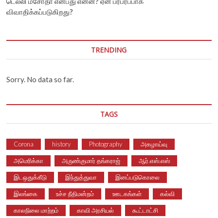
டெல்லி மசோதா என்பது என்ன? ஏன் பரபரப்பாக
விவாதிக்கப்படுகிறது?
TRENDING
Sorry. No data so far.
TAGS
Corona
history
Photography
அகழாய்வு
அமெரிக்கா
அருண்குமார் தங்கராஜ்
ஆர்.எஸ்.எஸ்
இடஒதுக்கீடு
இந்துத்துவா
இனப்படுகொலை
இலங்கை
உச்ச நீதிமன்றம்
ஊடகங்கள்
கல்வி
காலநிலை மாற்றம்
காவி அரசியல்
கூட்டாட்சி