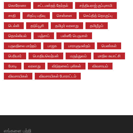
கொரோனா
சட்டமன்றத் தேர்தல்
சத்தியராஜ் குப்புசாமி
சாதி
சிறப்பு பதிவு
சென்னை
செய்தித் தொகுப்பு
டெல்லி
தடுப்பூசி
தமிழர் வரலாறு
தமிழீழம்
தொல்லியல்
பஞ்சாப்
பன்னீர் பெருமாள்
பருவநிலை மாற்றம்
பாஜக
பாராளுமன்றம்
பெண்கள்
பெரியார்
பொதியவெற்பன்
மருத்துவம்
மாநில சுயாட்சி
மோடி
வரலாறு
விடுதலைப் புலிகள்
விவசாயம்
விவசாயிகள்
விவசாயிகள் போராட்டம்
எங்களை பற்றி