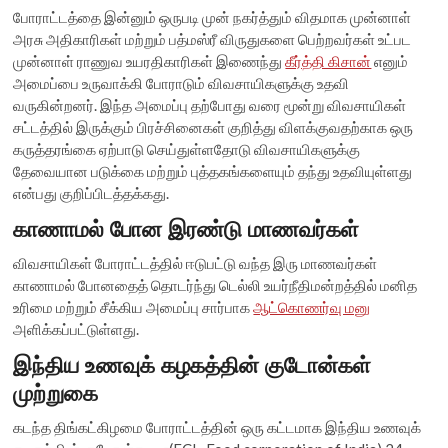
போராட்டத்தை இன்னும் ஒருபடி முன் நகர்த்தும் விதமாக முன்னாள்
அரசு அதிகாரிகள் மற்றும் பத்மஸ்ரீ விருதுகளை பெற்றவர்கள் உட்பட
முன்னாள் ராணுவ உயரதிகாரிகள் இணைந்து
கீர்த்தி கிசான்
எனும்
அமைப்பை உருவாக்கி போராடும் விவசாயிகளுக்கு உதவி
வருகின்றனர். இந்த அமைப்பு தற்போது வரை மூன்று விவசாயிகள்
சட்டத்தில் இருக்கும் பிரச்சினைகள் குறித்து விளக்குவதற்காக ஒரு
கருத்தரங்கை ஏற்பாடு செய்துள்ளதோடு விவசாயிகளுக்கு
தேவையான படுக்கை மற்றும் புத்தகங்களையும் தந்து உதவியுள்ளது
என்பது குறிப்பிடத்தக்கது.
காணாமல் போன இரண்டு மாணவர்கள்
விவசாயிகள் போராட்டத்தில் ஈடுபட்டு வந்த இரு மாணவர்கள்
காணாமல் போனதைத் தொடர்ந்து டெல்லி உயர்நீதிமன்றத்தில் மனித
உரிமை மற்றும் சீக்கிய அமைப்பு சார்பாக
ஆட்கொணர்வு மனு
அளிக்கப்பட்டுள்ளது.
இந்திய உணவுக் கழகத்தின் குடோன்கள்
முற்றுகை
கடந்த திங்கட்கிழமை போராட்டத்தின் ஒரு கட்டமாக இந்திய உணவுக்