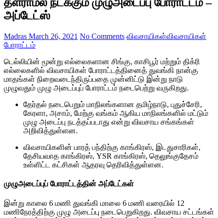
தளராமல் நடக்கும் முழுஅடைப்பு போராட்டம் –
அப்டேட்ஸ்
Madras
March 26, 2021
No Comments
விவசாயிகள்
விவசாயிகள்
போராட்டம்
டெல்லியின் மூன்று எல்லைகளான சிங்கு, காசிபூர் மற்றும் திக்ரி
எல்லைகளில் விவசாயிகள் போராட்டத்தினைத் துவங்கி நான்கு
மாதங்கள் நிறைவடைந்திருப்பதை முன்னிட்டு இன்று நாடு
முழுவதும் முழு அடைப்புப் போராட்டம் நடைபெற்று வருகிறது.
தேர்தல் நடைபெறும் மாநிலங்களான தமிழ்நாடு, புதுச்சேரி,
கேரளா, அசாம், மேற்கு வங்கம் ஆகிய மாநிலங்களில் மட்டும்
முழு அடைப்பு நடத்தப்படாது என்று விவசாய சங்கங்கள்
அறிவித்துள்ளன.
விவசாயிகளின் பாரத் பந்திற்கு காங்கிரஸ், இடதுசாரிகள்,
தேசியவாத காங்கிரஸ், YSR காங்கிரஸ், தெலுங்குதேசம்
உள்ளிட்ட கட்சிகள் ஆதரவு தெரிவித்துள்ளன.
முழுஅடைப்புப் போராட்டத்தின் அப்டேட்கள்
இன்று காலை 6 மணி துவங்கி மாலை 6 மணி வரையில் 12
மணிநேரத்திற்கு முழு அடைப்பு நடைபெறுகிறது. விவசாய சட்டங்கள்