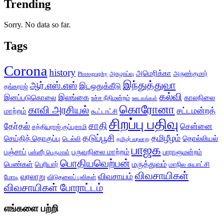
Trending
Sorry. No data so far.
Tags
Corona
history
அமெரிக்கா
அருண்குமார்
அகழாய்வு
Photography
இந்துத்துவா
ஆர்.எஸ்.எஸ்
இடஒதுக்கீடு
தங்கராஜ்
கல்வி
இலங்கை
இனப்படுகொலை
காலநிலை
உச்ச நீதிமன்றம்
ஊடகங்கள்
கொரோனா
காவி அரசியல்
சட்டமன்றத்
மாற்றம்
கூட்டாட்சி
சிறப்பு பதிவு
சாதி
தேர்தல்
சென்னை
சத்தியராஜ் குப்புசாமி
தடுப்பூசி
தமிழீழம்
செய்தித் தொகுப்பு
தொல்லியல்
டெல்லி
தமிழர் வரலாறு
பாஜக
பஞ்சாப்
பருவநிலை மாற்றம்
பாராளுமன்றம்
பன்னீர் பெருமாள்
பொதியவெற்பன்
மருத்துவம்
பெண்கள்
பெரியார்
மாநில சுயாட்சி
விவசாயிகள்
விவசாயம்
வரலாறு
மோடி
விடுதலைப் புலிகள்
விவசாயிகள் போராட்டம்
எங்களை பற்றி