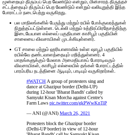
மூன்றையும் திரும்பப் பெற வேண்டும் என்றும், மின்சாரத் திருத்தச்
சட்டத்தையும் திரும்பப் பெற வேண்டும் என்றும் வலியுறுத்தி இந்த
போராட்டம் நடைபெற்று வருகிறது.
பல மாநிலங்களில் பேருந்து மற்றும் ரயில் போக்குவரத்துகள்
நிறுத்தப்பட்டுள்ளன. டெல்லி மற்றும் உத்திரப்பிரதேசத்திற்கு
இடையேயான எல்லைப் பகுதியான காசிபூர் பகுதியின்
சாலையை விவசாயிகள் முடக்கியுள்ளனர்.
GT சாலை மற்றும் ஹரியானாவில் உள்ள ஷாபூர் பகுதியில்
ரயில்வே தண்டவாளத்தையும் மறித்துள்ளனர். 4
மாதங்களுக்கும் மேலாக அமைதியாகப் போராடிவரும்
விவசாயிகள், காசிபூர் எல்லையில் தங்கள் போராட்டத்தில்
பாரம்பரிய நடத்தினை ஆடியும், பாடியும் வருகிறார்கள்.
#WATCH
A group of protesters sing and
dance at Ghazipur border (Delhi-UP)
during 12-hour 'Bharat Bandh' called by
Samyukt Kisan Morcha against Centre's
Farm Laws
pic.twitter.com/gkPWwKnTiP
— ANI (@ANI)
March 26, 2021
Protesters block the Ghazipur border
(Delhi-UP border) in view of 12-hour
'Bharat Bandh' call by Samyukt Kisan