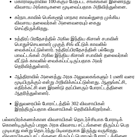
மகாராஷ்டிராவில் 100-க்கும் மேற்பட்ட சங்கங்கள் இணைந்து
விவசாய அங்காடிகளை மூடிவைப்பதாக அறிவித்துள்ளன.
கர்நாடகாவில் பெங்களூர் மாநகர காவல்துறை முக்கிய
விவசாய தலைவர்கள் அனைவரையும் கைது
செய்திருக்கிறது.
உத்திரப் பிரதேசத்தில் அகில இந்திய கிசான் சபாவின்
பொதுச்செயலாளர் முகுத் சிங் வீட்டுக் காவலில்
வைக்கப்பட்டுள்ளார். உத்திரப்பிரதேசத்தின் பல்வேறு
மாவட்டங்கள் அகில இந்திய கிசான் சபாவின் தலைவர்கள்
வீட்டுக் காவலில் வைக்கப்பட்டிருப்பதாக அவர்
தெரிவித்துள்ளார்.
ஆந்திராவில் அனைத்து அரசு அலுவலகங்களும் 1 மணி வரை
மூடியிருக்கும் என்று அறிவிக்கப்பட்டுள்ளது. ஆளுங்கட்சி,
எதிர்க்கட்சி என இரண்டு தரப்பினரும் போராட்டத்தினை
ஆதரித்துள்ளனர்.
இதுவரையில் போராட்டத்தில் 302 விவசாயிகள்
இறந்திருப்பதாக விவசாயிகள் தெரிவிக்கிறார்கள்.
பல்லாயிரக்கணக்கான விவசாயிகள் தொடர்ச்சியாக போராடிக்
கொண்டிருக்கும் பாஜக அரசு விவசாய சட்டங்களை திரும்பப் பெற
முடியாது என்று தொடர்ந்து பிடிவாதமாக இருந்து வருகிறது.
விவசாயிகளும் சட்டங்களை திரும்பப் பெறாமல் போராட்டத்தினை