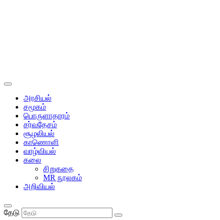
அரசியல்
சமூகம்
பொருளாதாரம்
சர்வதேசம்
சூழலியல்
காணொளி
வாழ்வியல்
கலை
சிறுகதை
MR நூலகம்
அறிவியல்
தேடு