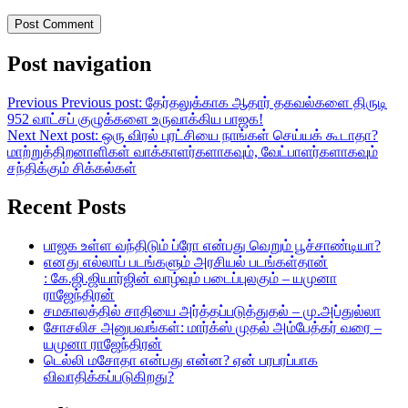
Post navigation
Previous
Previous post:
தேர்தலுக்காக ஆதார் தகவல்களை திருடி
952 வாட்சப் குழுக்களை உருவாக்கிய பாஜக!
Next
Next post:
ஒரு விரல் புரட்சியை நாங்கள் செய்யக் கூடாதா?
மாற்றுத்திறனாளிகள் வாக்காளர்களாகவும், வேட்பாளர்களாகவும்
சந்திக்கும் சிக்கல்கள்
Recent Posts
பாஜக உள்ள வந்திடும் ப்ரோ என்பது வெறும் பூச்சாண்டியா?
எனது எல்லாப் படங்களும் அரசியல் படங்கள்தான்
: கே.ஜி.ஜியார்ஜின் வாழ்வும் படைப்புலகும் – யமுனா
ராஜேந்திரன்
சமகாலத்தில் சாதியை அர்த்தப்படுத்துதல் – மு.அப்துல்லா
சோசலிச அனுபவங்கள்: மார்க்ஸ் முதல் அம்பேத்கர் வரை –
யமுனா ராஜேந்திரன்
டெல்லி மசோதா என்பது என்ன? ஏன் பரபரப்பாக
விவாதிக்கப்படுகிறது?