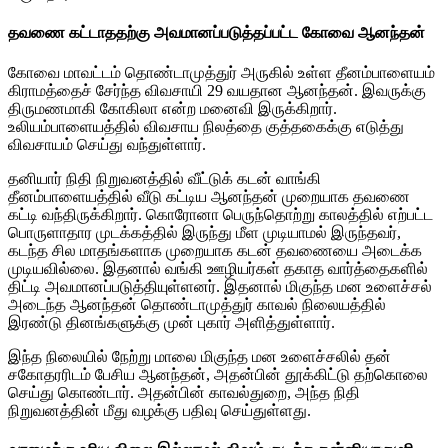
தவணை கட்டாததற்கு அவமானப்படுத்தப்பட்ட கோவை ஆனந்தன்
கோவை மாவட்டம் தொண்டாமுத்துர் அருகில் உள்ள தீனம்பாளையம்
கிராமத்தைச் சேர்ந்த விவசாயி 29 வயதான ஆனந்தன். இவருக்கு
திருமணமாகி கோகிலா என்ற மனைவி இருக்கிறார்.
உலியம்பாளையத்தில் விவசாய நிலத்தை குத்தகைக்கு எடுத்து
விவசாயம் செய்து வந்துள்ளார்.
தனியார் நிதி நிறுவனத்தில் வீட்டுக் கடன் வாங்கி
தீனம்பாளையத்தில் வீடு கட்டிய ஆனந்தன் முறையாக தவணை
கட்டி வந்திருக்கிறார். கொரோனா பெருந்தொற்று காலத்தில் எற்பட்ட
பொருளாதார முடக்கத்தில் இருந்து மீள முடியாமல் இருந்தவர்,
கடந்த சில மாதங்களாக முறையாக கடன் தவணையை அடைக்க
முடியவில்லை. இதனால் வங்கி ஊழியர்கள் தகாத வார்த்தைகளில்
திட்டி அவமானப்படுத்தியுள்ளனர். இதனால் மிகுந்த மன உளைச்சல்
அடைந்த ஆனந்தன் தொண்டாமுத்துர் காவல் நிலையத்தில்
இரண்டு தினங்களுக்கு முன் புகார் அளித்துள்ளார்.
இந்த நிலையில் நேற்று மாலை மிகுந்த மன உளைச்சலில் தன்
சகோதரரிடம் பேசிய ஆனந்தன், அதன்பின் தூக்கிட்டு தற்கொலை
செய்து கொண்டார். அதன்பின் காவல்துறை, அந்த நிதி
நிறுவனத்தின் மீது வழக்கு பதிவு செய்துள்ளது.