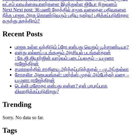
லட்சம் வாடிக்கையாளர்களை இழந்துள்ள ஜியோ நிறுவனம்
Next
Next post:
36 மணி நேரத்தில் சமூக வலைதள பதிவுகளை
நீக்க பாஜக அரசு கொண்டுவரும் புதிய நகர்வு! பறிக்கப்படுகிறதா
கருத்து சுதந்திரம்?
Recent Posts
பாஜக உள்ள வந்திடும் ப்ரோ என்பது வெறும் பூச்சாண்டியா?
எனது எல்லாப் படங்களும் அரசியல் படங்கள்தான்
: கே.ஜி.ஜியார்ஜின் வாழ்வும் படைப்புலகும் – யமுனா
ராஜேந்திரன்
சமகாலத்தில் சாதியை அர்த்தப்படுத்துதல் – மு.அப்துல்லா
சோசலிச அனுபவங்கள்: மார்க்ஸ் முதல் அம்பேத்கர் வரை –
யமுனா ராஜேந்திரன்
டெல்லி மசோதா என்பது என்ன? ஏன் பரபரப்பாக
விவாதிக்கப்படுகிறது?
Trending
Sorry. No data so far.
Tags