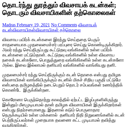
தொடர்ந்து துரத்தும் விவசாயக் கடன்கள்;
தொடரும் விவசாயிகளின் தற்கொலைகள்
Madras
February 19, 2021
No Comments
விவசாயக்
கடன்
விவசாயிகள்
விவசாயிகள் தற்கொலை
விவசாய பயிர்க் கடன்களை இரத்து செய்ததை பெரும்
சாதனையாக முதலைமைச்சர் பரப்புரை செய்து கொண்டிருக்கிறார்.
அவர் ரத்து செய்திருப்பது கூட்டுறவு வங்கிகளில் உள்ள பயிர்க்
கடன்களை மட்டும்தான். கூட்டுறவு வங்கிகளில் உள்ள விவசாய
நகைக் கடன்களோ, பொதுத்துறை வங்கிகிகளில் உள்ள கடன்களோ
அல்ல. இவை இல்லாமல் தனியார் வங்கிகளில் வாங்கியது தனி.
முதலமைச்சர் ரத்து செய்திருக்கும் கடன் தொகை என்பது தமிழக
விவசாயிகள் வாங்கியிருக்கும் கடனில் மிகச் சிறிய பகுதி மட்டுமே
என்பதை தமிழகத்தில் நடைபெறும் தொடர் சம்பவங்கள் உணர்த்திக்
கொண்டே இருக்கின்றன.
கொரோனா பெருந்தொற்று காலத்தில் ஏற்பட்ட இழப்புகளிலிருந்து
இன்னும் மீளமுடியாமல் தான் தமிழக விவசாயிகள் இருக்கிறார்கள்
என்பது நிதர்சனமானது. இதனால் கடும் பொருளாதார
நெருக்கடியில் உள்ள மக்களால் தனியார் நிதி நிறுவனங்களில் கடன்
பெற்றிருப்பவர்கள் முறையாக தவணை கட்ட முடியாமல் தவித்து
வருகிறார்கள்.