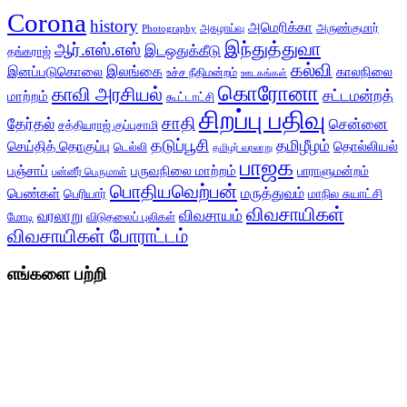
Corona
history
அமெரிக்கா
அருண்குமார்
அகழாய்வு
Photography
இந்துத்துவா
ஆர்.எஸ்.எஸ்
இடஒதுக்கீடு
தங்கராஜ்
கல்வி
இலங்கை
இனப்படுகொலை
காலநிலை
உச்ச நீதிமன்றம்
ஊடகங்கள்
கொரோனா
காவி அரசியல்
சட்டமன்றத்
மாற்றம்
கூட்டாட்சி
சிறப்பு பதிவு
சாதி
தேர்தல்
சென்னை
சத்தியராஜ் குப்புசாமி
தடுப்பூசி
தமிழீழம்
செய்தித் தொகுப்பு
தொல்லியல்
டெல்லி
தமிழர் வரலாறு
பாஜக
பஞ்சாப்
பருவநிலை மாற்றம்
பாராளுமன்றம்
பன்னீர் பெருமாள்
பொதியவெற்பன்
மருத்துவம்
பெண்கள்
பெரியார்
மாநில சுயாட்சி
விவசாயிகள்
விவசாயம்
வரலாறு
மோடி
விடுதலைப் புலிகள்
விவசாயிகள் போராட்டம்
எங்களை பற்றி