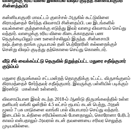
வாழைக்கு உரிய விலை இல்லாமல் விஷம் குடித்த கன்னியாகுமரி
சின்னத்தம்பி
கன்னியாகுமரி மாவட்டம் குளச்சல் அருகில் கூட்டுவிளை
கிராமத்தைச் சேர்ந்த விவசாயி சின்னதம்பி. பல இடங்களில்
வயல்களை குத்தகைக்கு எடுத்து இவர் வாழை விவசாயம் செய்து
வந்தார். வாழைக்கு உரிய விலை கிடைக்காததால் பண
நெருக்கடியிலும் மன உளைச்சலிலும் இருந்த சின்னசாமி
நஷ்டத்தை தாங்க முடியாமல் தன் பெற்றோரின் கல்லறைக்குச்
சென்று விஷம் குடித்து தற்கொலை செய்து கொண்டார்.
வீடு சீல் வைக்கப்பட்டு தெருவில் நிறுத்தப்பட்ட மதுரை சதீஷ்குமார்
குடும்பம்
மதுரை திருமங்கலம் சட்டமன்றத் தொகுதிக்கு உட்பட்ட விருசங்குளம்
கிராமத்தைச் சேர்ந்தவர் சதீஷ்குமார். இவருக்கு பள்ளியில் படிக்கும்
இரண்டு மகள்கள் உள்ளனர்.
விவசாயியான இவர் கடந்த 2018-ம் ஆண்டு திருமங்கலத்தில் உள்ள
தனியார் வங்கி ஒன்றில் 4.5 லட்சம் ரூபாய் கடன் பெற்று, அதன்
மூலம் 7 பசு மாடுகளை வாங்கி பால் வியாபாரம் செய்து வந்தார்.
இடையில் உடல்நிலை சரியில்லாமல் போனதாலும், கொரோனா பேரிடர்
காலம் என்பதாலும் அவரால் கடன் தவணையை சரிவர செலுத்த
முடியவில்லை.