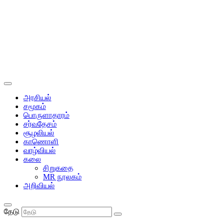
அரசியல்
சமூகம்
பொருளாதாரம்
சர்வதேசம்
சூழலியல்
காணொளி
வாழ்வியல்
கலை
சிறுகதை
MR நூலகம்
அறிவியல்
தேடு